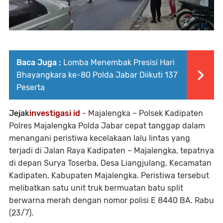
Baca Juga :
Lomba Menembak Presisi Hari
Bhayangkara ke-80 Polda Jabar Diikuti 137
Peserta
Jejak
investigasi id
-
Majalengka – Polsek Kadipaten
Polres Majalengka Polda Jabar cepat tanggap dalam
menangani peristiwa kecelakaan lalu lintas yang
terjadi di Jalan Raya Kadipaten – Majalengka, tepatnya
di depan Surya Toserba, Desa Liangjulang, Kecamatan
Kadipaten, Kabupaten Majalengka. Peristiwa tersebut
melibatkan satu unit truk bermuatan batu split
berwarna merah dengan nomor polisi E 8440 BA. Rabu
(23/7).