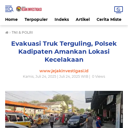
Home
Terpopuler
Indeks
Artikel
Cerita Misteri
›
TNI & POLRI
Evakuasi Truk Terguling, Polsek
Kadipaten Amankan Lokasi
Kecelakaan
www.jejakinvestigasi.id
Kamis, Juli 24, 2025 | Juli 24, 2025 WIB |
0
Views