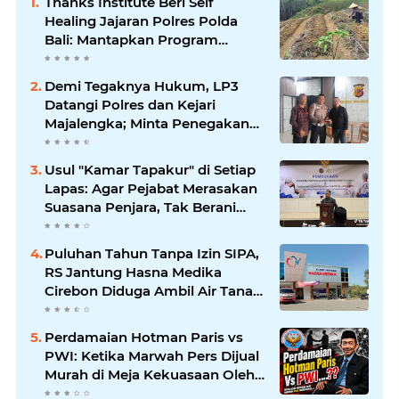
Thanks Institute Beri Self
Healing Jajaran Polres Polda
Bali: Mantapkan Program
Unggulan Kapolda
Demi Tegaknya Hukum, LP3
Datangi Polres dan Kejari
Majalengka; Minta Penegakan
Proporsional: Restoratif untuk
Lemah, Tegas untuk Narkoba &
Usul "Kamar Tapakur" di Setiap
Oknum
Lapas: Agar Pejabat Merasakan
Suasana Penjara, Tak Berani
Korupsi dan Menyalahgunakan
Amanah
Puluhan Tahun Tanpa Izin SIPA,
RS Jantung Hasna Medika
Cirebon Diduga Ambil Air Tanah
Secara Ilegal; Advokat Kirim
Surat Somasi
Perdamaian Hotman Paris vs
PWI: Ketika Marwah Pers Dijual
Murah di Meja Kekuasaan Oleh:
Aceng Syamsul Hadie (ASH)"