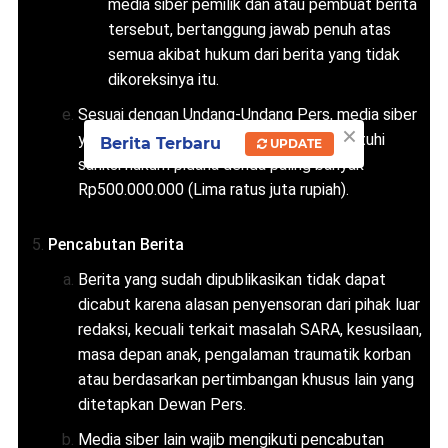
media siber pemilik dan atau pembuat berita
tersebut, bertanggung jawab penuh atas
semua akibat hukum dari berita yang tidak
dikoreksinya itu.
Sesuai dengan Undang-Undang Pers, media siber
×
yang tidak melayani hak jawab dapat dijatuhi
Berita Terbaru
UPDATE
sanksi hukum pidana denda paling banyak
Rp500.000.000 (Lima ratus juta rupiah).
Pencabutan Berita
Berita yang sudah dipublikasikan tidak dapat
dicabut karena alasan penyensoran dari pihak luar
redaksi, kecuali terkait masalah SARA, kesusilaan,
masa depan anak, pengalaman traumatik korban
atau berdasarkan pertimbangan khusus lain yang
ditetapkan Dewan Pers.
Media siber lain wajib mengikuti pencabutan