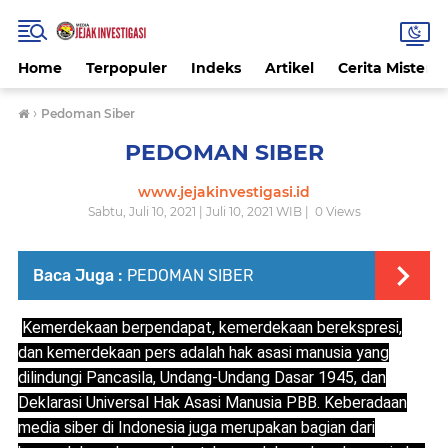
Home
Terpopuler
Indeks
Artikel
Cerita Misteri
›
Pedoman Siber
PEDOMAN SIBER
www.jejakinvestigasi.id
Sabtu, Juli 10, 2021 | Juli 10, 2021 WIB |
0
Views
Baca Juga :
PEDOMAN SIBER
Kemerdekaan berpendapat, kemerdekaan berekspresi,
dan kemerdekaan pers adalah hak asasi manusia yang
dilindungi Pancasila, Undang-Undang Dasar 1945, dan
Deklarasi Universal Hak Asasi Manusia PBB. Keberadaan
media siber di Indonesia juga merupakan bagian dari