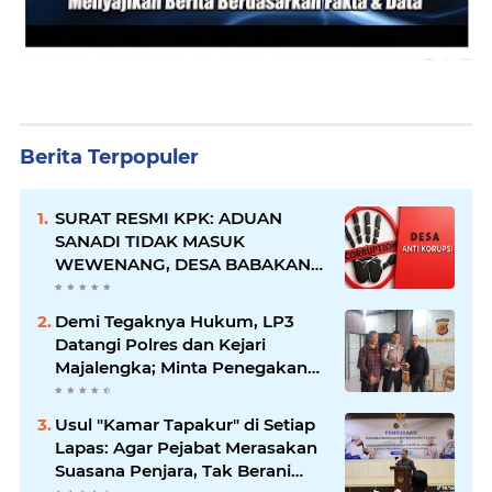
Berita Terpopuler
SURAT RESMI KPK: ADUAN
SANADI TIDAK MASUK
WEWENANG, DESA BABAKAN
JUSTRU DITETAPKAN DESA
ANTI KORUPSI OLEH
Demi Tegaknya Hukum, LP3
KEJAKSAAN
Datangi Polres dan Kejari
Majalengka; Minta Penegakan
Proporsional: Restoratif untuk
Lemah, Tegas untuk Narkoba &
Usul "Kamar Tapakur" di Setiap
Oknum
Lapas: Agar Pejabat Merasakan
Suasana Penjara, Tak Berani