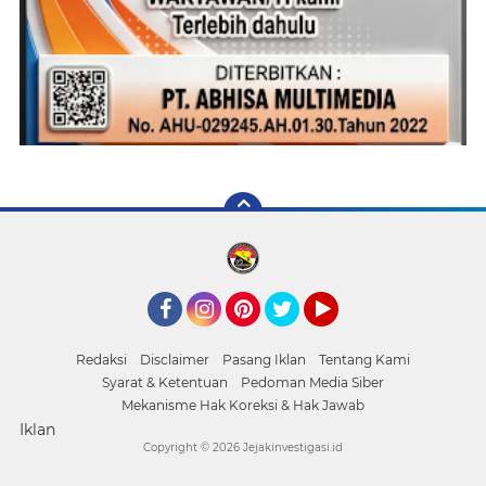
Facebook
Instagram
Pinterest
Twitter
YouTube
Redaksi
Disclaimer
Pasang Iklan
Tentang Kami
Syarat & Ketentuan
Pedoman Media Siber
Mekanisme Hak Koreksi & Hak Jawab
Iklan
Copyright ©
2026 Jejakinvestigasi.id