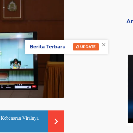
Ar
×
Berita Terbaru
UPDATE
a Kebenaran Viralnya