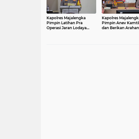
Kapolres Majalengka
Kapolres Majalengk
Pimpin Latihan Pra
Pimpin Anev Kamt
Operasi Jaran Lodaya
dan Berikan Arahan
2024 untuk
kepada Para Pejaba
Penanggulangan
Utama dan Kapolse
Pencurian Kendaraan
Jajaran
Bermotor