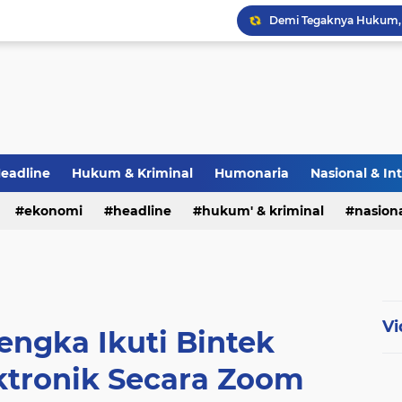
eadline
Hukum & Kriminal
Humonaria
Nasional & In
erah
ekonomi
TNI & POLRI
headline
UU Pers
hukum' & kriminal
nasiona
Vi
engka Ikuti Bintek
ektronik Secara Zoom