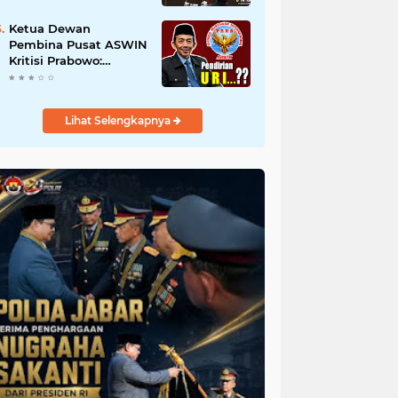
Berani Korupsi dan
Menyalahgunakan
Ketua Dewan
Amanah
Pembina Pusat ASWIN
Kritisi Prabowo:
Evaluasi Pendirian
URI, Kalau Tidak
Mendesak Sebaiknya
Lihat Selengkapnya
Dibatalkan