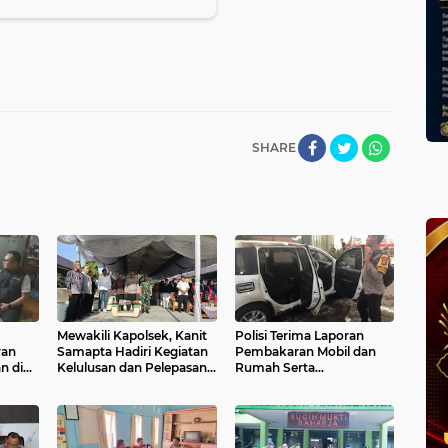
SHARE
Mewakili Kapolsek, Kanit
Polisi Terima Laporan
ran
Samapta Hadiri Kegiatan
Pembakaran Mobil dan
n di
Kelulusan dan Pelepasan
Rumah Serta
Kelas XII SMA Negeri 1
Pengancaman Terhadap
Sukahaji
Warga di Majalengka