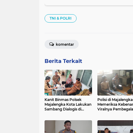
TNI & POLRI
komentar
Berita Terkait
Kanit Binmas Polsek
Polisi di Majalengka
Majalengka Kota Lakukan
Memeriksa Kebena
Sambang Dialogis di
Viralnya Pembegala
UPTD Puskesmas Munjul
Medsos