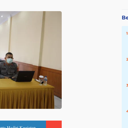
Be
pta Hadiri Kegiatan