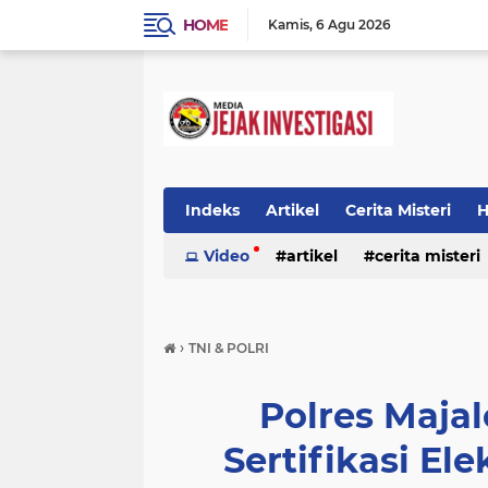
HOME
Kamis
6 Agu 2026
Indeks
Artikel
Cerita Misteri
H
Prestasi
Video
Ragam Info
artikel
cerita misteri
Seputar Da
prestasi
ragam info
redaksi
›
TNI & POLRI
Polres Majal
Sertifikasi El