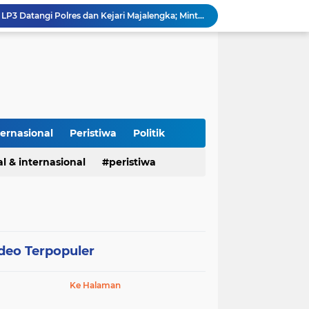
Demi Tegaknya Hukum, LP3 Datangi Polres dan Kejari Majalengka; Minta Penegakan Proporsional: Restoratif untuk Lemah, Tegas untuk Narkoba & Oknum
Kapolda Jabar Hadiri Haul Pondok Buntet, Ajak Ulama dan Polri Bersinergi Jaga Kondusivitas Jawa Barat.
Polrestabes Bandung Ungkap Kasus Tindak Pidana Penganiayaan Dan Pengeroyokan Yang Terjadi Di Kota Bandung.
Jembatan Gantung di Desa Hou Rampung, Perkuat Akses Warga Nias Lewat Program Bakti TNI AD Untuk Rakyat
RS Sumber Waras Ciwaringin Cirebon: Pasien Berobat Pakai BPJS di IGD Dipaksa Bayar Umum, Dokter Yf Bilang Tak Bisa Layani Meski Sudah Masuk Ruang Periksa
Asah Fisik Dan Mental Prajurit, Kodim 0808/Blitar Gelar Uji Kenaikan Tingkat Pencak Silat Militer
Kasus Narkoba di Subang, Polisi Amankan 26 Tersangka Pengungkapan kasus narkoba Polres Subang
Cegah Makanan Terbuang, Koramil Sumberjaya dan BGN Alihkan Distribusi MBG ke Lokasi Latihan Paskibraka Palasah
ternasional
Peristiwa
Politik
Unit Reskrim Polsek Ligung Bergerak Cepat Amankan dan Kembalikan Sepeda Motor Milik Warga Sempat Hilang
Usul "Kamar Tapakur" di Setiap Lapas: Agar Pejabat Merasakan Suasana Penjara, Tak Berani Korupsi dan Menyalahgunakan Amanah
l & internasional
peristiwa
deo Terpopuler
Ke Halaman