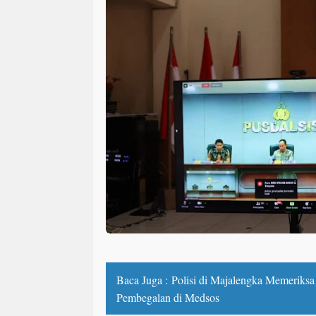
Baca Juga :
Polisi di Majalengka Memeriks
Pembegalan di Medsos