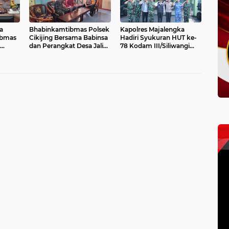
a
Bhabinkamtibmas Polsek
Kapolres Majalengka
ibmas
Cikijing Bersama Babinsa
Hadiri Syukuran HUT ke-
dan Perangkat Desa Jalin
78 Kodam III/Siliwangi
t
Sinergi Harkamtibmas di
dengan Penuh
k
Desa Sindangpanji
Kebersamaan