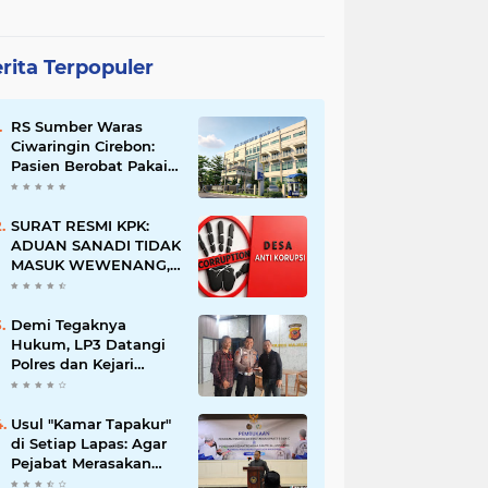
rita Terpopuler
RS Sumber Waras
Ciwaringin Cirebon:
Pasien Berobat Pakai
BPJS di IGD Dipaksa
Bayar Umum, Dokter
Yf Bilang Tak Bisa
SURAT RESMI KPK:
Layani Meski Sudah
ADUAN SANADI TIDAK
Masuk Ruang Periksa
MASUK WEWENANG,
DESA BABAKAN
JUSTRU DITETAPKAN
DESA ANTI KORUPSI
Demi Tegaknya
OLEH KEJAKSAAN
Hukum, LP3 Datangi
Polres dan Kejari
Majalengka; Minta
Penegakan
Proporsional:
Usul "Kamar Tapakur"
Restoratif untuk
di Setiap Lapas: Agar
Lemah, Tegas untuk
Pejabat Merasakan
Narkoba & Oknum
Suasana Penjara, Tak