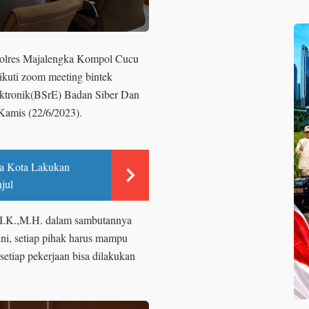
Polres Majalengka Kompol Cucu
ikuti zoom meeting bintek
Elektronik(BSrE) Badan Siber Dan
Kamis (22/6/2023).
ka Kota Lakukan
jul
.I.K.,M.H. dalam sambutannya
ni, setiap pihak harus mampu
setiap pekerjaan bisa dilakukan