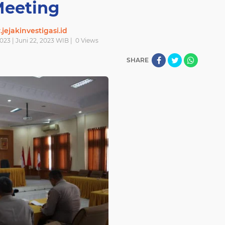
eeting
ejakinvestigasi.id
023 | Juni 22, 2023 WIB |
0
Views
SHARE