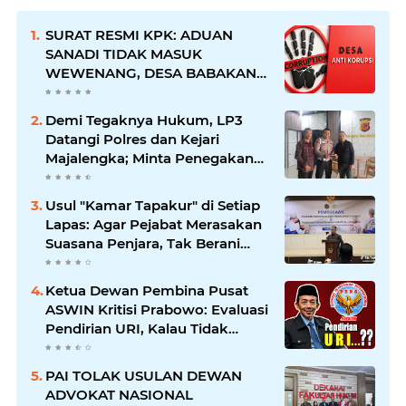
SURAT RESMI KPK: ADUAN
SANADI TIDAK MASUK
WEWENANG, DESA BABAKAN
JUSTRU DITETAPKAN DESA
ANTI KORUPSI OLEH
Demi Tegaknya Hukum, LP3
KEJAKSAAN
Datangi Polres dan Kejari
Majalengka; Minta Penegakan
Proporsional: Restoratif untuk
Lemah, Tegas untuk Narkoba &
Usul "Kamar Tapakur" di Setiap
Oknum
Lapas: Agar Pejabat Merasakan
Suasana Penjara, Tak Berani
Korupsi dan Menyalahgunakan
Amanah
Ketua Dewan Pembina Pusat
ASWIN Kritisi Prabowo: Evaluasi
Pendirian URI, Kalau Tidak
Mendesak Sebaiknya
Dibatalkan
PAI TOLAK USULAN DEWAN
ADVOKAT NASIONAL