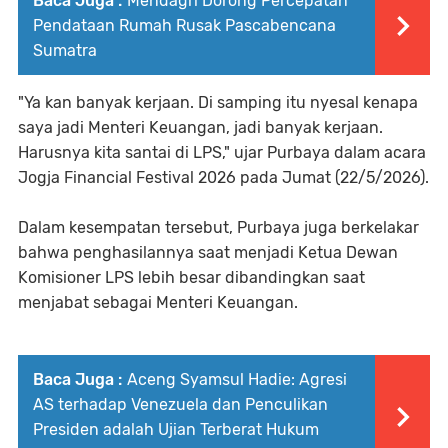
Baca Juga :
Mendagri Dorong Percepatan
Pendataan Rumah Rusak Pascabencana
Sumatra
"Ya kan banyak kerjaan. Di samping itu nyesal kenapa
saya jadi Menteri Keuangan, jadi banyak kerjaan.
Harusnya kita santai di LPS," ujar Purbaya dalam acara
Jogja Financial Festival 2026 pada Jumat (22/5/2026).
Dalam kesempatan tersebut, Purbaya juga berkelakar
bahwa penghasilannya saat menjadi Ketua Dewan
Komisioner LPS lebih besar dibandingkan saat
menjabat sebagai Menteri Keuangan.
Baca Juga :
Aceng Syamsul Hadie: Agresi
AS terhadap Venezuela dan Penculikan
Presiden adalah Ujian Terberat Hukum