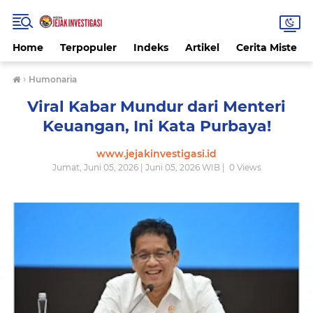
Home
Terpopuler
Indeks
Artikel
Cerita Misteri
›
Humonaria
Viral Kabar Mundur dari Menteri
Keuangan, Ini Kata Purbaya!
www.jejakinvestigasi.id
Jumat, Juni 05, 2026 | Juni 05, 2026 WIB |
0
Views