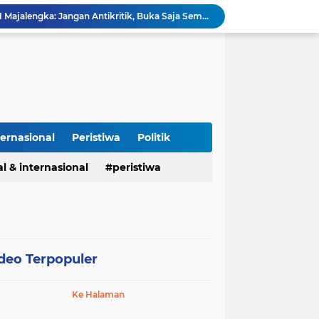
Asah Fisik Dan Mental Prajurit, Kodim 0808/Blitar Gelar Uji Kenaikan Tingkat Pencak Silat Militer
Kasus Narkoba di Subang, Polisi Amankan 26 Tersangka Pengungkapan kasus narkoba Polres Subang
Cegah Makanan Terbuang, Koramil Sumberjaya dan BGN Alihkan Distribusi MBG ke Lokasi Latihan Paskibraka Palasah
Kapolres Pidie Pererat Silaturahmi dengan Pimpinan HUDA Pidie, Ajak Jaga Damai Aceh dan Semarakkan HUT RI ke-81
Polisi Tangkap 2 Pria Pengunggah Konten Provokasi dan Unggahan Palsu Soal Pemerintah di Threads.
Polres Majalengka Gelar Konferensi Pers Ungkap Kasus Peredaran Sabu 18,13 Gram
Kapolres Majalengka Hadiri Kuliah Umum Nasional Bersama Kepala BNN RI di UNMA
Polisi Gagalkan Peredaran Ribuan Butir Obat Keras Tanpa Izin di Tarogong Kidul
ternasional
Peristiwa
Politik
PAI dan 19 Organisasi Advokat Tolak Dewan Advokat Nasional, Sultan Junaidi: Jangan Ada Intervensi, Kembalikan Marwah Advokat
l & internasional
peristiwa
Isu Jual Beli Jabatan ASN Majalengka: Jangan Antikritik, Buka Saja Semua Proses Rotasi dan Mutasi Jabatan kepada Publik
deo Terpopuler
Ke Halaman