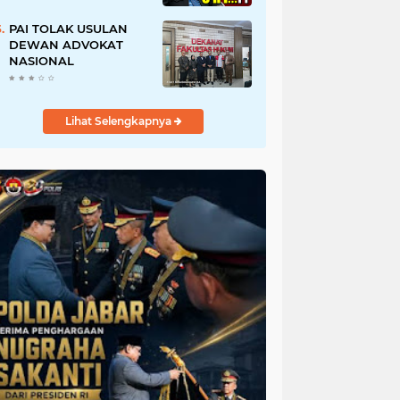
URI, Kalau Tidak
Mendesak Sebaiknya
PAI TOLAK USULAN
Dibatalkan
DEWAN ADVOKAT
NASIONAL
Lihat Selengkapnya