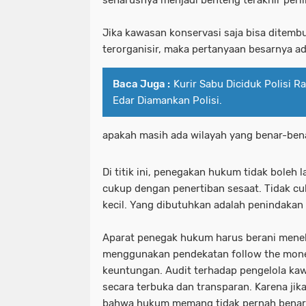
seharusnya menjadi benteng terakhir perl
Jika kawasan konservasi saja bisa ditembus
terorganisir, maka pertanyaan besarnya ad
Baca Juga :
Kurir Sabu Diciduk Polisi R
Edar Diamankan Polisi.
apakah masih ada wilayah yang benar-bena
Di titik ini, penegakan hukum tidak boleh l
cukup dengan penertiban sesaat. Tidak 
kecil. Yang dibutuhkan adalah penindakan
Aparat penegak hukum harus berani menelu
menggunakan pendekatan follow the mone
keuntungan. Audit terhadap pengelola kaw
secara terbuka dan transparan. Karena jika
bahwa hukum memang tidak pernah benar