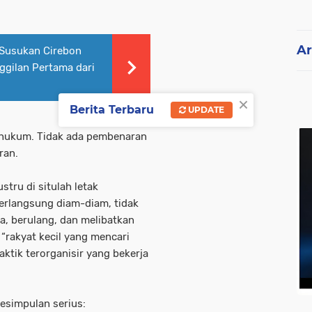
Ar
Susukan Cirebon
ggilan Pertama dari
×
Berita Terbaru
UPDATE
u hukum. Tidak ada pembenaran
ran.
tru di situlah letak
 berlangsung diam-diam, tidak
uka, berulang, dan melibatkan
 “rakyat kecil yang mencari
aktik terorganisir yang bekerja
esimpulan serius: