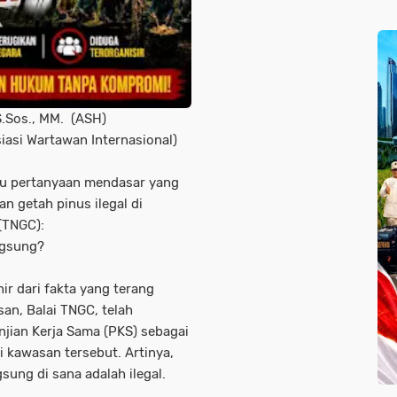
S.Sos., MM. (ASH)
asi Wartawan Internasional)
atu pertanyaan mendasar yang
n getah pinus ilegal di
(TNGC):
ngsung?
hir dari fakta yang terang
an, Balai TNGC, telah
jian Kerja Sama (PKS) sebagai
i kawasan tersebut. Artinya,
sung di sana adalah ilegal.