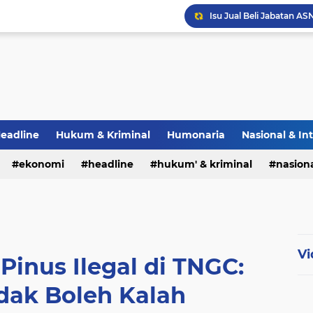
eadline
Hukum & Kriminal
Humonaria
Nasional & In
erah
ekonomi
TNI & POLRI
headline
UU Pers
hukum' & kriminal
nasiona
Vi
Pinus Ilegal di TNGC:
dak Boleh Kalah