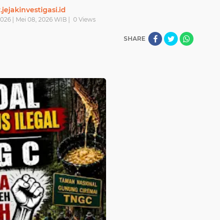
ejakinvestigasi.id
026 | Mei 08, 2026 WIB |
0
Views
SHARE