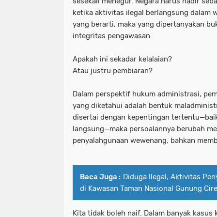
sesekali menegur. Negara harus hadir se
ketika aktivitas ilegal berlangsung dalam
yang berarti, maka yang dipertanyakan buk
integritas pengawasan.
Apakah ini sekadar kelalaian?
Atau justru pembiaran?
Dalam perspektif hukum administrasi, pe
yang diketahui adalah bentuk maladministr
disertai dengan kepentingan tertentu—ba
langsung—maka persoalannya berubah menj
penyalahgunaan wewenang, bahkan membuk
Baca Juga :
Diduga Ilegal, Aktivitas P
di Kawasan Taman Nasional Gunung Cire
Kita tidak boleh naif. Dalam banyak kasus