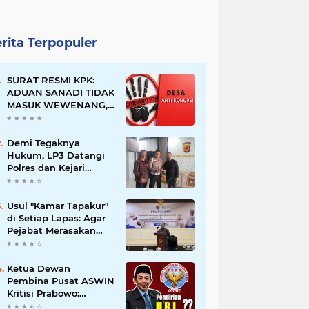
rita Terpopuler
SURAT RESMI KPK:
ADUAN SANADI TIDAK
MASUK WEWENANG,
DESA BABAKAN
JUSTRU DITETAPKAN
DESA ANTI KORUPSI
Demi Tegaknya
OLEH KEJAKSAAN
Hukum, LP3 Datangi
Polres dan Kejari
Majalengka; Minta
Penegakan
Proporsional:
Usul "Kamar Tapakur"
Restoratif untuk
di Setiap Lapas: Agar
Lemah, Tegas untuk
Pejabat Merasakan
Narkoba & Oknum
Suasana Penjara, Tak
Berani Korupsi dan
Menyalahgunakan
Ketua Dewan
Amanah
Pembina Pusat ASWIN
Kritisi Prabowo:
Evaluasi Pendirian