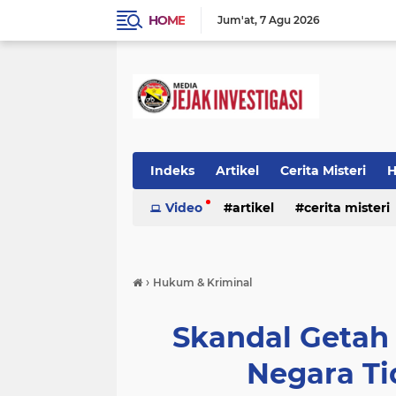
HOME
Jum'at
7 Agu 2026
Indeks
Artikel
Cerita Misteri
H
Prestasi
Video
Ragam Info
artikel
cerita misteri
Seputar Da
prestasi
ragam info
redaksi
›
Hukum & Kriminal
Skandal Getah 
Negara Ti