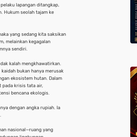
 pelaku lapangan ditangkap,
h. Hukum seolah tajam ke
 maka yang sedang kita saksikan
m, melainkan kegagalan
mnya sendiri.
 tidak kalah mengkhawatirkan.
i kaidah bukan hanya merusak
ngan ekosistem hutan. Dalam
ada krisis tata air,
tensi bencana ekologis.
anya dengan angka rupiah. Ia
.
aman nasional—ruang yang