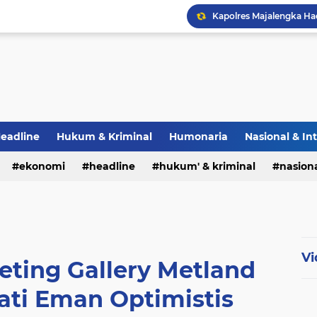
eadline
Hukum & Kriminal
Humonaria
Nasional & In
erah
ekonomi
TNI & POLRI
headline
UU Pers
hukum' & kriminal
nasiona
Vi
ting Gallery Metland
pati Eman Optimistis