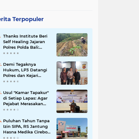
rita Terpopuler
Thanks Institute Beri
Self Healing Jajaran
Polres Polda Bali:
Mantapkan Program
Unggulan Kapolda
Demi Tegaknya
Hukum, LP3 Datangi
Polres dan Kejari
Majalengka; Minta
Penegakan
Proporsional:
Usul "Kamar Tapakur"
Restoratif untuk
di Setiap Lapas: Agar
Lemah, Tegas untuk
Pejabat Merasakan
Narkoba & Oknum
Suasana Penjara, Tak
Berani Korupsi dan
Menyalahgunakan
Puluhan Tahun Tanpa
Amanah
Izin SIPA, RS Jantung
Hasna Medika Cirebon
Diduga Ambil Air