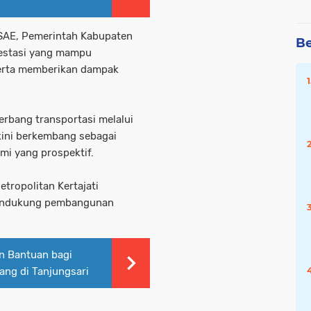
 SAE, Pemerintah Kabupaten
Be
vestasi yang mampu
erta memberikan dampak
gerbang transportasi melalui
 kini berkembang sebagai
mi yang prospektif.
tropolitan Kertajati
mendukung pembangunan
 Bantuan bagi
ng di Tanjungsari