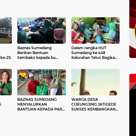
Baznas Sumedang
Dalam rangka HUT
Berikan Bantuan
Sumedang ke 448
ke-25.
Sembako kepada bu
Kelurahan Talun Bagikan
atikah yang Sedang Sakit.
bantuan bagi Warga
Jompo.
BAZNAS SUMEDANG
WARGA DESA
i
MENYALURKAN
CIJEUNGJING JATIGEDE
BANTUAN KEPADA PARA
SUKSES KEMBANGKAN
LANSIA DAN KAUM
PROGRAM BALAI
DHUAFA
TERNAK DARI BAZNAS
SUMEDANG