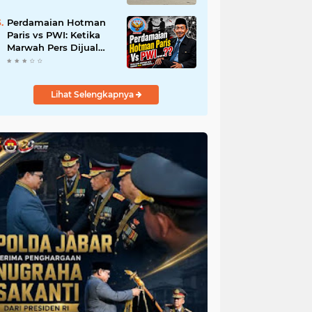
Tanah Secara Ilegal;
Advokat Kirim Surat
Perdamaian Hotman
Somasi
Paris vs PWI: Ketika
Marwah Pers Dijual
Murah di Meja
Kekuasaan Oleh:
Aceng Syamsul Hadie
Lihat Selengkapnya
(ASH)"