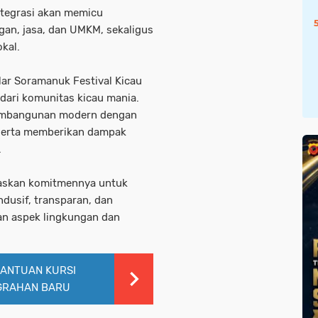
tegrasi akan memicu
gan, jasa, dan UMKM, sekaligus
kal.
lar Soramanuk Festival Kicau
dari komunitas kicau mania.
pembangunan modern dengan
 serta memberikan dampak
.
askan komitmennya untuk
ndusif, transparan, dan
an aspek lingkungan dan
BANTUAN KURSI
GRAHAN BARU