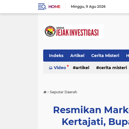
HOME
Minggu
9 Agu 2026
Indeks
Artikel
Cerita Misteri
H
Prestasi
Video
Ragam Info
artikel
cerita misteri
Seputar Da
prestasi
ragam info
redaksi
›
Seputar Daerah
Resmikan Marke
Kertajati, Bu