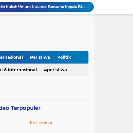
Kapolres Majalengka Hadiri Kuliah Umum Nasional Bersama Kepala BNN RI di UNMA
Polisi Gagalkan Peredaran Ribuan Butir Obat Keras Tanpa Izin di Tarogong Kidul
PAI dan 19 Organisasi Advokat Tolak Dewan Advokat Nasional, Sultan Junaidi: Jangan Ada Intervensi, Kembalikan Marwah Advokat
Isu Jual Beli Jabatan ASN Majalengka: Jangan Antikritik, Buka Saja Semua Proses Rotasi dan Mutasi Jabatan kepada Publik
Kapolda Jabar dan Gubernur KDM Perkuat Sinergi Berantas Kejahatan Jalanan Demi Jawa Barat Aman
Perdamaian Hotman Paris vs PWI: Ketika Marwah Pers Dijual Murah di Meja Kekuasaan Oleh: Aceng Syamsul Hadie (ASH)"
Puluhan Tahun Tanpa Izin SIPA, RS Jantung Hasna Medika Cirebon Diduga Ambil Air Tanah Secara Ilegal; Advokat Kirim Surat Somasi
Kapolres Pidie Pererat Silaturahmi dengan Pimpinan HUDA Pidie, Ajak Jaga Damai Aceh dan Semarakkan HUT RI ke-81
ternasional
Peristiwa
Politik
Polisi Tangkap 2 Pria Pengunggah Konten Provokasi dan Unggahan Palsu Soal Pemerintah di Threads.
Polres Majalengka Gelar Konferensi Pers Ungkap Kasus Peredaran Sabu 18,13 Gram
l & internasional
peristiwa
deo Terpopuler
Ke Halaman