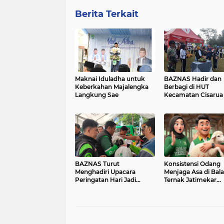
Berita Terkait
Maknai Iduladha untuk
BAZNAS Hadir dan
Keberkahan Majalengka
Berbagi di HUT
Langkung Sae
Kecamatan Cisarua 
BAZNAS Turut
Konsistensi Odang
Menghadiri Upacara
Menjaga Asa di Bala
Peringatan Hari Jadi
Ternak Jatimekar
Kabupaten Sumedang
Bersama BAZNAS
ke-448 Serta
Membagikan Paket
Sembako dan Ganti Oli
Gratis Para Ojol.