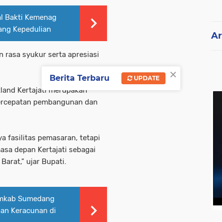
al Bakti Kemenag
ng Kepedulian
Ar
rasa syukur serta apresiasi
×
Berita Terbaru
UPDATE
tland Kertajati merupakan
ercepatan pembangunan dan
a fasilitas pemasaran, tetapi
sa depan Kertajati sebagai
arat,” ujar Bupati.
mkab Sumedang
an Keracunan di