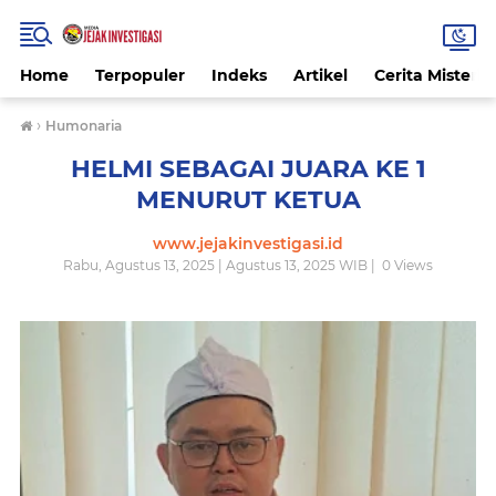
Home
Terpopuler
Indeks
Artikel
Cerita Misteri
›
Humonaria
HELMI SEBAGAI JUARA KE 1
MENURUT KETUA
www.jejakinvestigasi.id
Rabu, Agustus 13, 2025 | Agustus 13, 2025 WIB |
0
Views