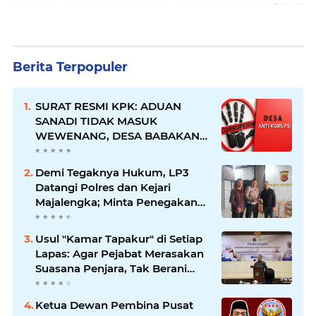
Berita Terpopuler
SURAT RESMI KPK: ADUAN
SANADI TIDAK MASUK
WEWENANG, DESA BABAKAN
JUSTRU DITETAPKAN DESA
ANTI KORUPSI OLEH
Demi Tegaknya Hukum, LP3
KEJAKSAAN
Datangi Polres dan Kejari
Majalengka; Minta Penegakan
Proporsional: Restoratif untuk
Lemah, Tegas untuk Narkoba &
Usul "Kamar Tapakur" di Setiap
Oknum
Lapas: Agar Pejabat Merasakan
Suasana Penjara, Tak Berani
Korupsi dan Menyalahgunakan
Amanah
Ketua Dewan Pembina Pusat