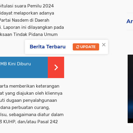
itulasi suara Pemilu 2024
idayat melaporkan adanya
Partai Nasdem di Daerah
Ar
i. Laporan ini dilayangkan pada
riksaan Tindak Pidana Umum
×
Berita Terbaru
UPDATE
 MB Kini Diburu
iarta memberikan keterangan
t yang diajukan oleh kliennya
puti dugaan penyalahgunaan
idana perbuatan curang,
lsu, sebagaimana diatur dalam
63 KUHP, dan/atau Pasal 242