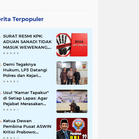
rita Terpopuler
SURAT RESMI KPK:
ADUAN SANADI TIDAK
MASUK WEWENANG,
DESA BABAKAN
JUSTRU DITETAPKAN
DESA ANTI KORUPSI
Demi Tegaknya
OLEH KEJAKSAAN
Hukum, LP3 Datangi
Polres dan Kejari
Majalengka; Minta
Penegakan
Proporsional:
Usul "Kamar Tapakur"
Restoratif untuk
di Setiap Lapas: Agar
Lemah, Tegas untuk
Pejabat Merasakan
Narkoba & Oknum
Suasana Penjara, Tak
Berani Korupsi dan
Menyalahgunakan
Ketua Dewan
Amanah
Pembina Pusat ASWIN
Kritisi Prabowo:
Evaluasi Pendirian