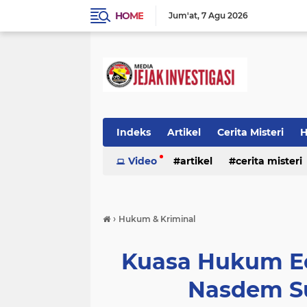
HOME
Jum'at
7 Agu 2026
Indeks
Artikel
Cerita Misteri
H
Prestasi
Video
Ragam Info
artikel
cerita misteri
Seputar Da
prestasi
ragam info
redaksi
›
Hukum & Kriminal
Kuasa Hukum Ee
Nasdem S