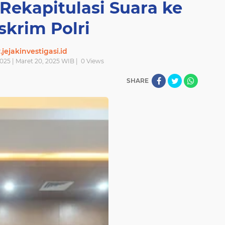
ekapitulasi Suara ke
skrim Polri
ejakinvestigasi.id
025 | Maret 20, 2025 WIB |
0
Views
SHARE