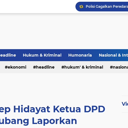
eadline
Hukum & Kriminal
Humonaria
Nasional & In
erah
ekonomi
TNI & POLRI
headline
UU Pers
hukum' & kriminal
nasiona
Vi
p Hidayat Ketua DPD
ubang Laporkan