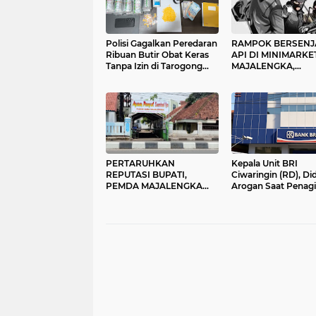
Polisi Gagalkan Peredaran
RAMPOK BERSENJ
Ribuan Butir Obat Keras
API DI MINIMARKE
Tanpa Izin di Tarogong
MAJALENGKA,
Kidul
KARYAWAN TERTE
WARGA DESAK POL
TANGKAP DAN TI
TEGAS
PERTARUHKAN
Kepala Unit BRI
REPUTASI BUPATI,
Ciwaringin (RD), Di
PEMDA MAJALENGKA
Arogan Saat Penagi
DAN KEJARI ADANYA
Ucap Tantang Orma
PELANGGARAN PERDA
Polisi
OLEH PEDAGANG AYAM
PENYET YANG DIDUGA
DIBEKINGI OKNUM
JAKSA.!!