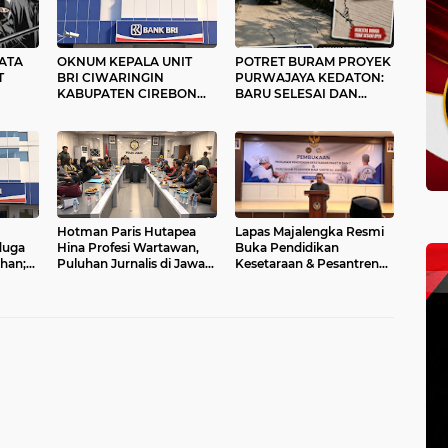
ATA
OKNUM KEPALA UNIT
POTRET BURAM PROYEK
T
BRI CIWARINGIN
PURWAJAYA KEDATON:
KABUPATEN CIREBON
BARU SELESAI DAN
MBAK;
(RD) RESMI DILAPORKAN
DALAM MASA
ISI
NASABAHNYA KE POLISI
PEMELIHARAAN, JALAN
NDAK
SUDAH RETAK PARAH
Hotman Paris Hutapea
Lapas Majalengka Resmi
duga
Hina Profesi Wartawan,
Buka Pendidikan
han;
Puluhan Jurnalis di Jawa
Kesetaraan & Pesantren
s dan
Barat Gelar unjuk Rasa di
Bina Santri; Bekali Warga
Depan Markas Polda
Binaan Ijazah Sekaligus
Jabar
Ilmu Agama