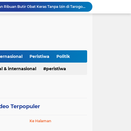
Polisi Gagalkan Peredaran Ribuan Butir Obat Keras Tanpa Izin di Tarogong Kidul
PAI dan 19 Organisasi Advokat Tolak Dewan Advokat Nasional, Sultan Junaidi: Jangan Ada Intervensi, Kembalikan Marwah Advokat
Isu Jual Beli Jabatan ASN Majalengka: Jangan Antikritik, Buka Saja Semua Proses Rotasi dan Mutasi Jabatan kepada Publik
Asah Fisik Dan Mental Prajurit, Kodim 0808/Blitar Gelar Uji Kenaikan Tingkat Pencak Silat Militer
Perdamaian Hotman Paris vs PWI: Ketika Marwah Pers Dijual Murah di Meja Kekuasaan Oleh: Aceng Syamsul Hadie (ASH)"
Puluhan Tahun Tanpa Izin SIPA, RS Jantung Hasna Medika Cirebon Diduga Ambil Air Tanah Secara Ilegal; Advokat Kirim Surat Somasi
Kapolres Pidie Pererat Silaturahmi dengan Pimpinan HUDA Pidie, Ajak Jaga Damai Aceh dan Semarakkan HUT RI ke-81
Polisi Tangkap 2 Pria Pengunggah Konten Provokasi dan Unggahan Palsu Soal Pemerintah di Threads.
ternasional
Peristiwa
Politik
Polres Majalengka Gelar Konferensi Pers Ungkap Kasus Peredaran Sabu 18,13 Gram
Kapolres Majalengka Hadiri Kuliah Umum Nasional Bersama Kepala BNN RI di UNMA
l & internasional
peristiwa
deo Terpopuler
Ke Halaman