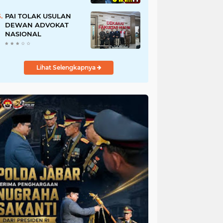
URI, Kalau Tidak
Mendesak Sebaiknya
PAI TOLAK USULAN
Dibatalkan
DEWAN ADVOKAT
NASIONAL
Lihat Selengkapnya