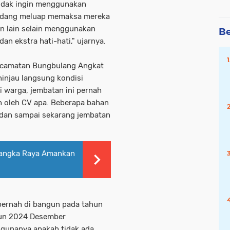
dak ingin menggunakan
 sedang meluap memaksa mereka
han lain selain menggunakan
Be
an ekstra hati-hati," ujarnya.
ecamatan Bungbulang Angkat
injau langsung kondisi
i warga, jembatan ini pernah
ah oleh CV apa. Beberapa bahan
 dan sampai sekarang jembatan
langka Raya Amankan
ernah di bangun pada tahun
hun 2024 Desember
ngunanya apakah tidak ada