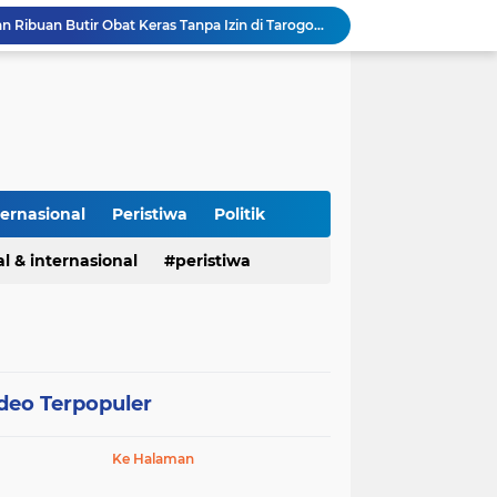
Polisi Gagalkan Peredaran Ribuan Butir Obat Keras Tanpa Izin di Tarogong Kidul
PAI dan 19 Organisasi Advokat Tolak Dewan Advokat Nasional, Sultan Junaidi: Jangan Ada Intervensi, Kembalikan Marwah Advokat
Isu Jual Beli Jabatan ASN Majalengka: Jangan Antikritik, Buka Saja Semua Proses Rotasi dan Mutasi Jabatan kepada Publik
Asah Fisik Dan Mental Prajurit, Kodim 0808/Blitar Gelar Uji Kenaikan Tingkat Pencak Silat Militer
Perdamaian Hotman Paris vs PWI: Ketika Marwah Pers Dijual Murah di Meja Kekuasaan Oleh: Aceng Syamsul Hadie (ASH)"
Puluhan Tahun Tanpa Izin SIPA, RS Jantung Hasna Medika Cirebon Diduga Ambil Air Tanah Secara Ilegal; Advokat Kirim Surat Somasi
Kapolres Pidie Pererat Silaturahmi dengan Pimpinan HUDA Pidie, Ajak Jaga Damai Aceh dan Semarakkan HUT RI ke-81
Polisi Tangkap 2 Pria Pengunggah Konten Provokasi dan Unggahan Palsu Soal Pemerintah di Threads.
ternasional
Peristiwa
Politik
Polres Majalengka Gelar Konferensi Pers Ungkap Kasus Peredaran Sabu 18,13 Gram
Kapolres Majalengka Hadiri Kuliah Umum Nasional Bersama Kepala BNN RI di UNMA
l & internasional
peristiwa
deo Terpopuler
Ke Halaman