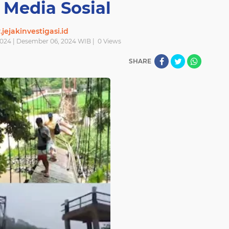
i Media Sosial
ejakinvestigasi.id
024 | Desember 06, 2024 WIB |
0
Views
SHARE