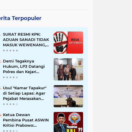
rita Terpopuler
SURAT RESMI KPK:
ADUAN SANADI TIDAK
MASUK WEWENANG,
DESA BABAKAN
JUSTRU DITETAPKAN
DESA ANTI KORUPSI
Demi Tegaknya
OLEH KEJAKSAAN
Hukum, LP3 Datangi
Polres dan Kejari
Majalengka; Minta
Penegakan
Proporsional:
Usul "Kamar Tapakur"
Restoratif untuk
di Setiap Lapas: Agar
Lemah, Tegas untuk
Pejabat Merasakan
Narkoba & Oknum
Suasana Penjara, Tak
Berani Korupsi dan
Menyalahgunakan
Ketua Dewan
Amanah
Pembina Pusat ASWIN
Kritisi Prabowo:
Evaluasi Pendirian