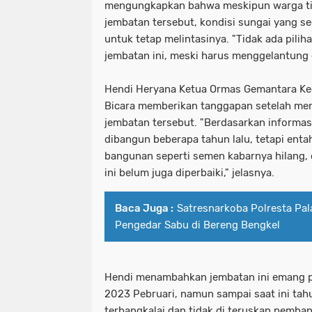
mengungkapkan bahwa meskipun warga ti
jembatan tersebut, kondisi sungai yang
untuk tetap melintasinya. "Tidak ada pili
jembatan ini, meski harus menggelantung d
Hendi Heryana Ketua Ormas Gemantara K
Bicara memberikan tanggapan setelah men
jembatan tersebut. "Berdasarkan informas
dibangun beberapa tahun lalu, tetapi ent
bangunan seperti semen kabarnya hilang,
ini belum juga diperbaiki," jelasnya.
Baca Juga :
Satresnarkoba Polresta Pa
Pengedar Sabu di Bereng Bengkel
Hendi menambahkan jembatan ini emang p
2023 Pebruari, namun sampai saat ini ta
terbangkalai dan tidak di teruskan pemba