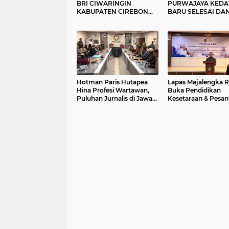
BRI CIWARINGIN
PURWAJAYA KEDA
KABUPATEN CIREBON
BARU SELESAI DA
(RD) RESMI DILAPORKAN
DALAM MASA
NASABAHNYA KE POLISI
PEMELIHARAAN, J
SUDAH RETAK PA
Hotman Paris Hutapea
Lapas Majalengka 
Hina Profesi Wartawan,
Buka Pendidikan
Puluhan Jurnalis di Jawa
Kesetaraan & Pesan
Barat Gelar unjuk Rasa di
Bina Santri; Bekali
Depan Markas Polda
Binaan Ijazah Sekal
Jabar
Ilmu Agama