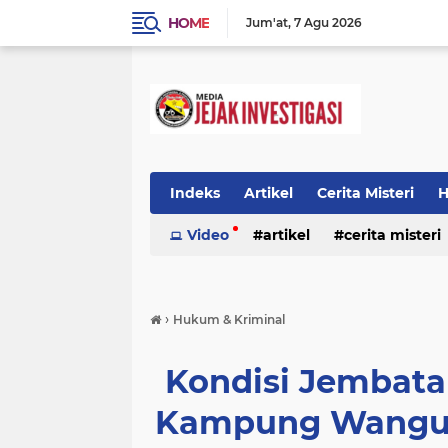
HOME
Jum'at
7 Agu 2026
Indeks
Artikel
Cerita Misteri
H
Prestasi
Video
Ragam Info
artikel
cerita misteri
Seputar Da
prestasi
ragam info
redaksi
›
Hukum & Kriminal
Kondisi Jembat
Kampung Wangun