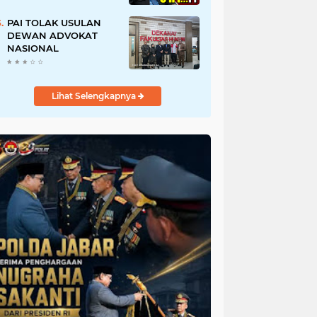
URI, Kalau Tidak
Mendesak Sebaiknya
PAI TOLAK USULAN
Dibatalkan
DEWAN ADVOKAT
NASIONAL
Lihat Selengkapnya