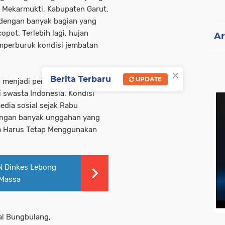
 Mekarmukti, Kabupaten Garut.
 dengan banyak bagian yang
pot. Terlebih lagi, hujan
Ar
mperburuk kondisi jembatan
×
Berita Terbaru
UPDATE
 menjadi perhatian publik dan
si swasta Indonesia. Kondisi
edia sosial sejak Rabu
dengan banyak unggahan yang
ga Harus Tetap Menggunakan
N Dinkes Lebong
 Massa
al Bungbulang,