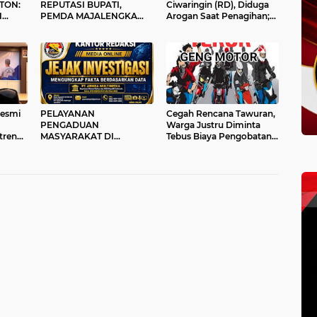
TON:
REPUTASI BUPATI,
Ciwaringin (RD), Diduga
N
PEMDA MAJALENGKA
Arogan Saat Penagihan;
DAN KEJARI ADANYA
Ucap Tantang Ormas dan
ALAN
PELANGGARAN PERDA
Polisi
RAH
OLEH PEDAGANG AYAM
PENYET YANG DIDUGA
DIBEKINGI OKNUM
JAKSA.!!
Resmi
PELAYANAN
Cegah Rencana Tawuran,
PENGADUAN
Warga Justru Diminta
tren
MASYARAKAT DI
Tebus Biaya Pengobatan
 Warga
KANTOR REDAKSI MEDIA
Rp20 Juta
igus
ONLINE
JEJAKINVESTIGASI