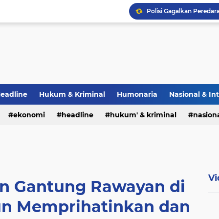
eadline
Hukum & Kriminal
Humonaria
Nasional & In
erah
ekonomi
TNI & POLRI
headline
UU Pers
hukum' & kriminal
nasiona
Vi
an Gantung Rawayan di
 Memprihatinkan dan