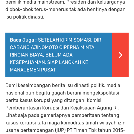
pemilik media mainstream. Presiden dan keluarganya
diobok-obok terus-menerus tak ada hentinya dengan
isu politik dinasti.
Baca Juga :
SETELAH KIRIM SOMASI, DIR
CABANG AJINOMOTO CIPERNA MINTA
RINCIAN BIAYA, BELUM ADA
KESEPAHAMAN: SIAP LANGKAH KE
MANAJEMEN PUSAT
Demi keseimbangan berita isu dinasti politik, media
nasional pun begitu gagah berani mengekspolitasi
berita kasus korupsi yang ditangani Komisi
Pemberantasan Korupsi dan Kejaksaaan Agung RI.
Lihat saja pada gemerlapnya pemberitaan tentang
kasus korupsi tata niaga komoditas timah wilayah izin
usaha pertambangan (IUP) PT Timah Tbk tahun 2015-