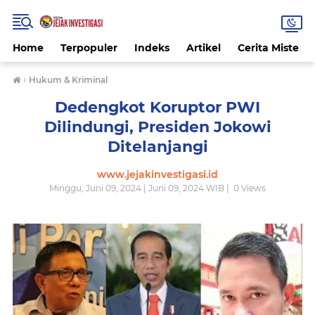
Home
Terpopuler
Indeks
Artikel
Cerita Misteri
›
Hukum & Kriminal
Dedengkot Koruptor PWI
Dilindungi, Presiden Jokowi
Ditelanjangi
www.jejakinvestigasi.id
Minggu, Juni 09, 2024 | Juni 09, 2024 WIB |
0
Views