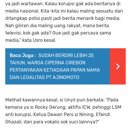
ya jadi wartawan. Kalau korupsi gak ada beritanya di
media nasional. Kita-kita ini kalau maling sesuatu dan
ditangkap polisi pasti jadi berita menarik bagi media.
Nah giliran dia maling uang rakyat, mana berita
televisi, kok gak ada? Gue jadi gak percaya sama
media,” kata Usro kesal.
Baca Juga :
SUDAH BERDIRI LEBIH 25
TAHUN, WARGA CIPERNA CIREBON
PERTANYAKAN KETIADAAN PAPAN NAMA
DAN LEGALITAS PT AJINOMOTO
Melihat kawannya kesal, si Unyil pun berkata: ”Pada
kemana ya si Rocky Gerung, aktifis ICW, petinggi LSM
anti korupsi, Ketua Dewan Pers si Nining, Efendi
Ghazali, dan para vokalis sok suci lainnya?”