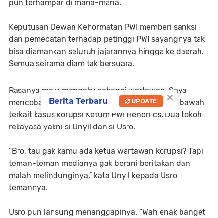
pun terhampar di mana-mana.
Keputusan Dewan Kehormatan PWI memberi sanksi
dan pemecatan terhadap petinggi PWI sayangnya tak
bisa diamankan seluruh jajarannya hingga ke daerah.
Semua seirama diam tak bersuara.
Rasanya malu mengaku sebagai wartawan. Saya
×
Berita Terbaru
UPDATE
mencoba merekayasa perbincangan kalangan bawah
terkait kasus korupsi Ketum PWI Hendri cs. Dua tokoh
rekayasa yakni si Unyil dan si Usro.
“Bro, tau gak kamu ada ketua wartawan korupsi? Tapi
teman-teman medianya gak berani beritakan dan
malah melindunginya,” kata Unyil kepada Usro
temannya.
Usro pun lansung menanggapinya. “Wah enak banget