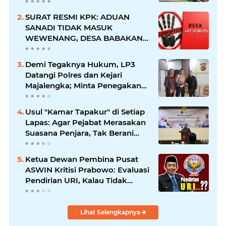
Umum, Dokter Yf Bilang Tak
Bisa Layani Meski Sudah Masuk
SURAT RESMI KPK: ADUAN
Ruang Periksa
SANADI TIDAK MASUK
WEWENANG, DESA BABAKAN
JUSTRU DITETAPKAN DESA
ANTI KORUPSI OLEH
Demi Tegaknya Hukum, LP3
KEJAKSAAN
Datangi Polres dan Kejari
Majalengka; Minta Penegakan
Proporsional: Restoratif untuk
Lemah, Tegas untuk Narkoba &
Usul "Kamar Tapakur" di Setiap
Oknum
Lapas: Agar Pejabat Merasakan
Suasana Penjara, Tak Berani
Korupsi dan Menyalahgunakan
Amanah
Ketua Dewan Pembina Pusat
ASWIN Kritisi Prabowo: Evaluasi
Pendirian URI, Kalau Tidak
Mendesak Sebaiknya
Dibatalkan
Lihat Selengkapnya