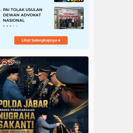
URI, Kalau Tidak
Mendesak Sebaiknya
PAI TOLAK USULAN
Dibatalkan
DEWAN ADVOKAT
NASIONAL
Lihat Selengkapnya