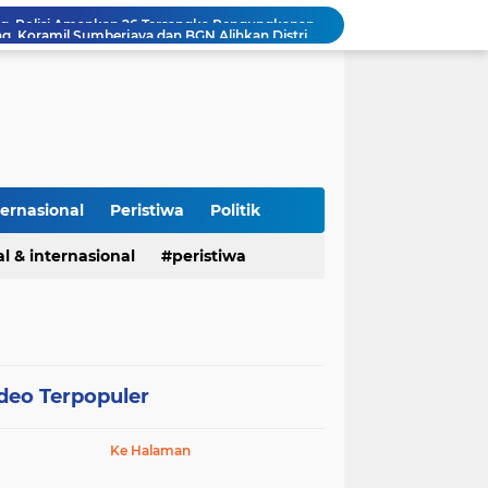
Cegah Makanan Terbuang, Koramil Sumberjaya dan BGN Alihkan Distribusi MBG ke Lokasi Latihan Paskibraka Palasah
Kapolres Pidie Pererat Silaturahmi dengan Pimpinan HUDA Pidie, Ajak Jaga Damai Aceh dan Semarakkan HUT RI ke-81
Polisi Tangkap 2 Pria Pengunggah Konten Provokasi dan Unggahan Palsu Soal Pemerintah di Threads.
Polres Majalengka Gelar Konferensi Pers Ungkap Kasus Peredaran Sabu 18,13 Gram
Kapolres Majalengka Hadiri Kuliah Umum Nasional Bersama Kepala BNN RI di UNMA
Polisi Gagalkan Peredaran Ribuan Butir Obat Keras Tanpa Izin di Tarogong Kidul
PAI dan 19 Organisasi Advokat Tolak Dewan Advokat Nasional, Sultan Junaidi: Jangan Ada Intervensi, Kembalikan Marwah Advokat
Isu Jual Beli Jabatan ASN Majalengka: Jangan Antikritik, Buka Saja Semua Proses Rotasi dan Mutasi Jabatan kepada Publik
ternasional
Peristiwa
Politik
Asah Fisik Dan Mental Prajurit, Kodim 0808/Blitar Gelar Uji Kenaikan Tingkat Pencak Silat Militer
l & internasional
peristiwa
Kasus Narkoba di Subang, Polisi Amankan 26 Tersangka Pengungkapan kasus narkoba Polres Subang
deo Terpopuler
Ke Halaman