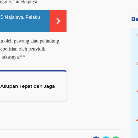
ngong," ungkapnya.
D Majalaya, Pelaku
Be
an oleh pawang atau pelindung
epolisian oleh penyidik.
" tukasnya.**
h Asupan Tepat dan Jaga