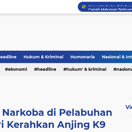
eadline
Hukum & Kriminal
Humonaria
Nasional & In
erah
ekonomi
TNI & POLRI
headline
UU Pers
hukum' & kriminal
nasiona
Vi
 Narkoba di Pelabuhan
ri Kerahkan Anjing K9