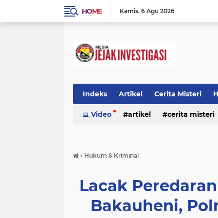
HOME
Kamis
6 Agu 2026
Indeks
Artikel
Cerita Misteri
H
Prestasi
Video
Ragam Info
artikel
cerita misteri
Seputar Da
prestasi
ragam info
redaksi
›
Hukum & Kriminal
Lacak Peredaran
Bakauheni, Pol