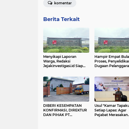
komentar
Berita Terkait
Menyikapi Laporan
Hampir Empat Bul
Warga, Redaksi
Proses, Penyelidika
Jejakinvestigasi.id Siap
Dugaan Pelanggara
Minta Keterangan Resmi
CPI Ligung Berlanju
Pihak Manajemen PT CPI
Pemeriksaan Saksi
Ligung
Perusahaan Masih
Berlangsung
DIBERI KESEMPATAN
Usul "Kamar Tapaku
KONFIRMASI, DIREKTUR
Setiap Lapas: Agar
DAN PIHAK PT
Pejabat Merasakan
AJINOMOTO CIPERNA
Suasana Penjara, T
TETAP BUNGKAM
Berani Korupsi dan
Menyalahgunakan