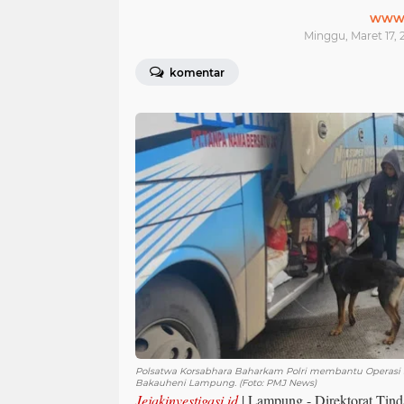
www.j
Minggu, Maret 17, 
komentar
Polsatwa Korsabhara Baharkam Polri membantu Operasi S
Bakauheni Lampung. (Foto: PMJ News)
Jejakinvestigasi.id
| Lampung - Direktorat Tin