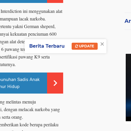
Interdiction ini menggunakan alat
emampuan lacak narkoba.
Ar
ertentu yakni German sheperd,
unyai kekuatan penciuman 600
×
engan alat deteksi apapun.
Berita Terbaru
UPDATE
6 pawang terlatih dan 8 personel
ertifikasi pawang K9 serta
tuturnya.
unuhan Sadis Anak
mur Hidup
ang melintas menuju
i, dengan melacak narkoba yang
 serta orang.
mberikan kode berupa perilaku