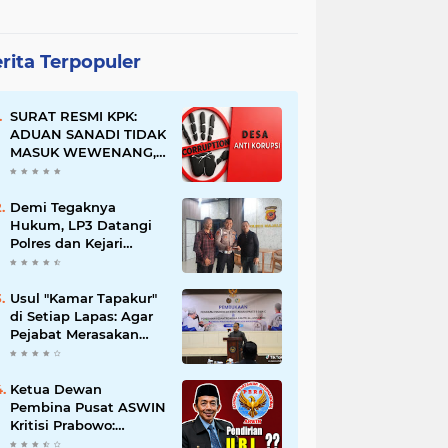
rita Terpopuler
SURAT RESMI KPK:
ADUAN SANADI TIDAK
MASUK WEWENANG,
DESA BABAKAN
JUSTRU DITETAPKAN
DESA ANTI KORUPSI
Demi Tegaknya
OLEH KEJAKSAAN
Hukum, LP3 Datangi
Polres dan Kejari
Majalengka; Minta
Penegakan
Proporsional:
Usul "Kamar Tapakur"
Restoratif untuk
di Setiap Lapas: Agar
Lemah, Tegas untuk
Pejabat Merasakan
Narkoba & Oknum
Suasana Penjara, Tak
Berani Korupsi dan
Menyalahgunakan
Ketua Dewan
Amanah
Pembina Pusat ASWIN
Kritisi Prabowo:
Evaluasi Pendirian