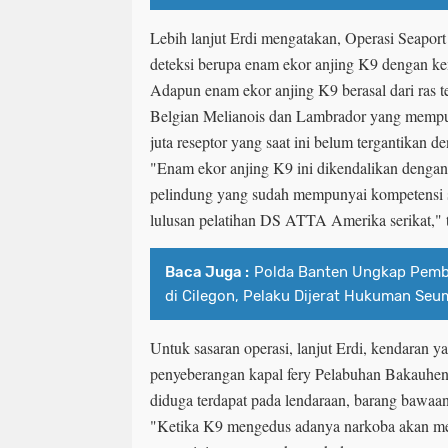
Lebih lanjut Erdi mengatakan, Operasi Seaport 
deteksi berupa enam ekor anjing K9 dengan k
Adapun enam ekor anjing K9 berasal dari ras t
Belgian Melianois dan Lambrador yang memp
juta reseptor yang saat ini belum tergantikan d
"Enam ekor anjing K9 ini dikendalikan dengan 
pelindung yang sudah mempunyai kompetensi s
lulusan pelatihan DS ATTA Amerika serikat," 
Baca Juga :
Polda Banten Ungkap Pemb
di Cilegon, Pelaku Dijerat Hukuman Seu
Untuk sasaran operasi, lanjut Erdi, kendaran y
penyeberangan kapal fery Pelabuhan Bakauhen
diduga terdapat pada lendaraan, barang bawaan
"Ketika K9 mengedus adanya narkoba akan me