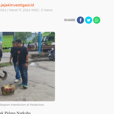
ejakinvestigasi.id
2024 | Maret 17, 2024 WIB |
0
Views
SHARE
eaport Interdiction di Pelabuhan
dak Pidana Narkoba