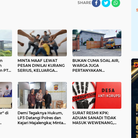
SHARE
an
MINTA MAAF LEWAT
BUKAN CUMA SOAL AIR,
n
PESAN DINILAI KURANG
WARGA JUGA
n PT
SERIUS, KELUARGA
PERTANYAKAN
t,
KORBAN
KETIADAAN PAPAN
PENGEROYOKAN
NAMA DAN KEPEDULIAN
CICENDO:
PT AJINOMOTO SERTA
PERDAMAIAAN HARUS
PERUSAHAAN LAIN DI
SESUAI MEKANISME
CIPERNA
PROSES HUKUM
r" di
Demi Tegaknya Hukum,
SURAT RESMI KPK:
LP3 Datangi Polres dan
ADUAN SANADI TIDAK
Kejari Majalengka; Minta
MASUK WEWENANG,
ak
Penegakan Proporsional:
DESA BABAKAN JUSTRU
Restoratif untuk Lemah,
DITETAPKAN DESA ANTI
Tegas untuk Narkoba &
KORUPSI OLEH