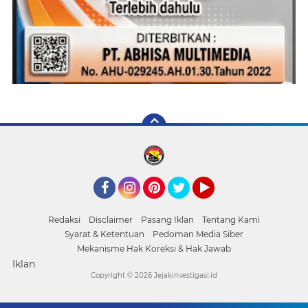
Facebook
Instagram
Pinterest
Twitter
YouTube
Redaksi
Disclaimer
Pasang Iklan
Tentang Kami
Syarat & Ketentuan
Pedoman Media Siber
Mekanisme Hak Koreksi & Hak Jawab
Iklan
Copyright ©
2026 Jejakinvestigasi.id