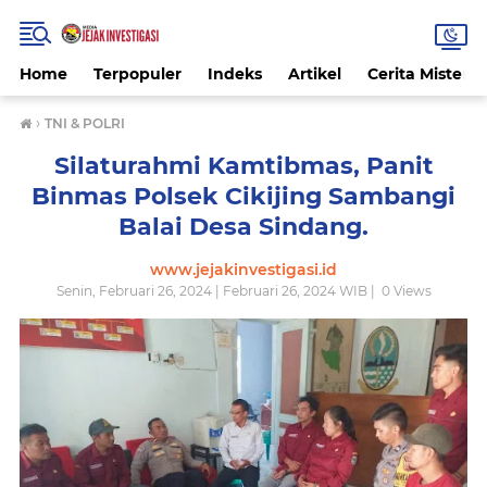
Home
Terpopuler
Indeks
Artikel
Cerita Misteri
›
TNI & POLRI
Silaturahmi Kamtibmas, Panit
Binmas Polsek Cikijing Sambangi
Balai Desa Sindang.
www.jejakinvestigasi.id
Senin, Februari 26, 2024 | Februari 26, 2024 WIB |
0
Views