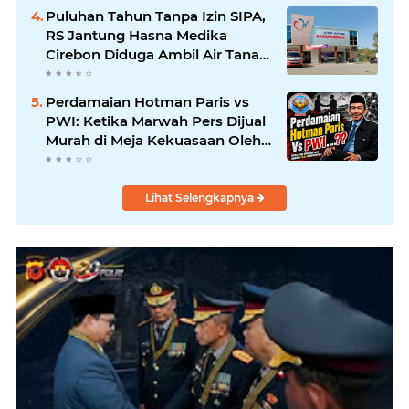
Amanah
Puluhan Tahun Tanpa Izin SIPA,
RS Jantung Hasna Medika
Cirebon Diduga Ambil Air Tanah
Secara Ilegal; Advokat Kirim
Surat Somasi
Perdamaian Hotman Paris vs
PWI: Ketika Marwah Pers Dijual
Murah di Meja Kekuasaan Oleh:
Aceng Syamsul Hadie (ASH)"
Lihat Selengkapnya