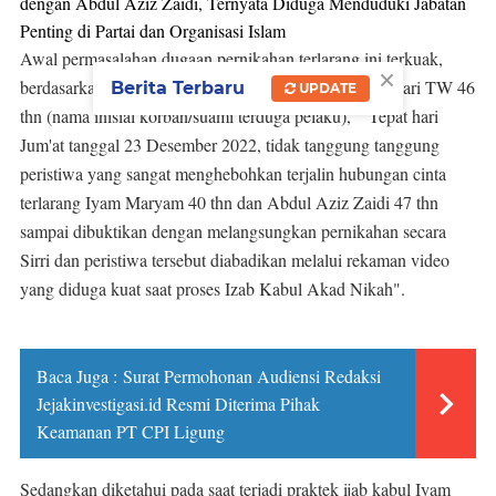
dengan Abdul Aziz Zaidi, Ternyata Diduga Menduduki Jabatan
Penting di Partai dan Organisasi Islam
Awal permasalahan dugaan pernikahan terlarang ini terkuak,
×
berdasarkan informasi yang didapat oleh awak media dari TW 46
Berita Terbaru
UPDATE
thn (nama inisial korban/suami terduga pelaku), "Tepat hari
Jum'at tanggal 23 Desember 2022, tidak tanggung tanggung
peristiwa yang sangat menghebohkan terjalin hubungan cinta
terlarang Iyam Maryam 40 thn dan Abdul Aziz Zaidi 47 thn
sampai dibuktikan dengan melangsungkan pernikahan secara
Sirri dan peristiwa tersebut diabadikan melalui rekaman video
yang diduga kuat saat proses Izab Kabul Akad Nikah".
Baca Juga :
Surat Permohonan Audiensi Redaksi
Jejakinvestigasi.id Resmi Diterima Pihak
Keamanan PT CPI Ligung
Sedangkan diketahui pada saat terjadi praktek ijab kabul Iyam