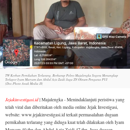
TW Korban Pernikahan Terlarang, Berharap Polres Majalengka Segera Menangkap
Terlapor Iyam Maryam dan Abdul Azis Zaidi Juga ZN Oknum Pengurus PUI
(Doc.Photo Awak Media JI(
Jejakinvestigasi.id
| Majalengka - Menindaklanjuti peristiwa yang
telah viral dan diberitakan oleh media online
Jejak Investigasi,
website: www.jejakinvestigasi.id terkait permasalahan dugaan
pernikahan terlarang yang diduga kuat telah dilakukan oleh Iyam
Maryam 40 thn dan Abdul Aziz Zaidi 47 thn. Juga dugaan