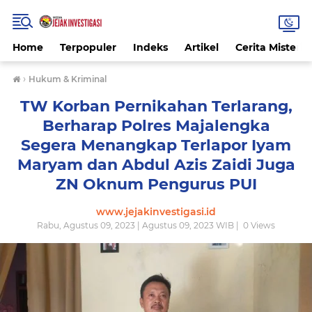
Home
Terpopuler
Indeks
Artikel
Cerita Misteri
›
Hukum & Kriminal
TW Korban Pernikahan Terlarang,
Berharap Polres Majalengka
Segera Menangkap Terlapor Iyam
Maryam dan Abdul Azis Zaidi Juga
ZN Oknum Pengurus PUI
www.jejakinvestigasi.id
Rabu, Agustus 09, 2023 | Agustus 09, 2023 WIB |
0
Views