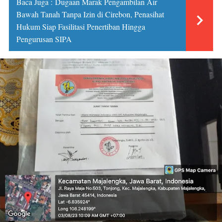
Baca Juga :
Dugaan Marak Pengambilan Air
Bawah Tanah Tanpa Izin di Cirebon, Penasihat
Hukum Siap Fasilitasi Penertiban Hingga
Pengurusan SIPA