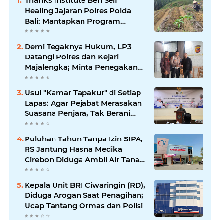
Thanks Institute Beri Self
Healing Jajaran Polres Polda
Bali: Mantapkan Program
Unggulan Kapolda
Demi Tegaknya Hukum, LP3
Datangi Polres dan Kejari
Majalengka; Minta Penegakan
Proporsional: Restoratif untuk
Lemah, Tegas untuk Narkoba &
Usul "Kamar Tapakur" di Setiap
Oknum
Lapas: Agar Pejabat Merasakan
Suasana Penjara, Tak Berani
Korupsi dan Menyalahgunakan
Amanah
Puluhan Tahun Tanpa Izin SIPA,
RS Jantung Hasna Medika
Cirebon Diduga Ambil Air Tanah
Secara Ilegal; Advokat Kirim
Surat Somasi
Kepala Unit BRI Ciwaringin (RD),
Diduga Arogan Saat Penagihan;
Ucap Tantang Ormas dan Polisi