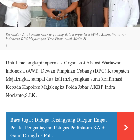
Perwakilan Awak media yang tergabung dalam organisasi (AWI ) Aliansi Wartawan
Indonesia DPC Majalengka (Doc.Photo Awak Media JI
)
Untuk melengkapi inpormasi Organisasi Aliansi Wartawan
Indonesia (AWI), Dewan Pimpinan Cabang (DPC) Kabupaten
Majalengka, sampai dua kali melayangkan surat konfirmasi
Kepada Kapolres Majalengka Polda Jabar AKBP Indra
Novianto,S.I.K.
Baca Juga :
Diduga Tersinggung Ditegur, Empat
Pelaku Penganiayaan Petugas Perlintasan KA di
Garut Diringkus Polisi.