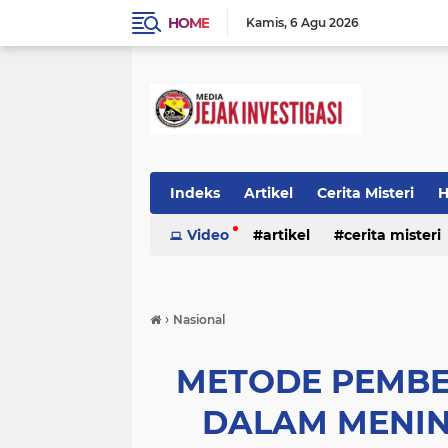
HOME
Kamis
6 Agu 2026
Indeks
Artikel
Cerita Misteri
H
Prestasi
Video
Ragam Info
artikel
cerita misteri
Seputar Da
prestasi
ragam info
redaksi
›
Nasional
METODE PEMBE
DALAM MENIN