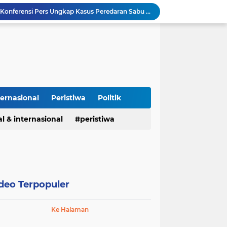
Polres Majalengka Gelar Konferensi Pers Ungkap Kasus Peredaran Sabu 18,13 Gram
Kapolres Majalengka Hadiri Kuliah Umum Nasional Bersama Kepala BNN RI di UNMA
Polisi Gagalkan Peredaran Ribuan Butir Obat Keras Tanpa Izin di Tarogong Kidul
PAI dan 19 Organisasi Advokat Tolak Dewan Advokat Nasional, Sultan Junaidi: Jangan Ada Intervensi, Kembalikan Marwah Advokat
Isu Jual Beli Jabatan ASN Majalengka: Jangan Antikritik, Buka Saja Semua Proses Rotasi dan Mutasi Jabatan kepada Publik
Asah Fisik Dan Mental Prajurit, Kodim 0808/Blitar Gelar Uji Kenaikan Tingkat Pencak Silat Militer
Kasus Narkoba di Subang, Polisi Amankan 26 Tersangka Pengungkapan kasus narkoba Polres Subang
Cegah Makanan Terbuang, Koramil Sumberjaya dan BGN Alihkan Distribusi MBG ke Lokasi Latihan Paskibraka Palasah
ternasional
Peristiwa
Politik
Kapolres Pidie Pererat Silaturahmi dengan Pimpinan HUDA Pidie, Ajak Jaga Damai Aceh dan Semarakkan HUT RI ke-81
l & internasional
peristiwa
Polisi Tangkap 2 Pria Pengunggah Konten Provokasi dan Unggahan Palsu Soal Pemerintah di Threads.
deo Terpopuler
Ke Halaman