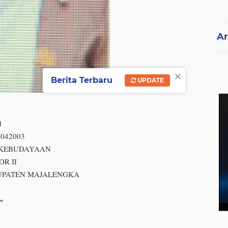
Ar
×
Berita Terbaru
UPDATE
d
6042003
N KEBUDAYAAN
OR II
UPATEN MAJALENGKA
=