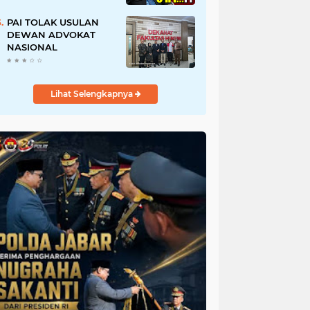
URI, Kalau Tidak
Mendesak Sebaiknya
PAI TOLAK USULAN
Dibatalkan
DEWAN ADVOKAT
NASIONAL
Lihat Selengkapnya