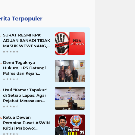
rita Terpopuler
SURAT RESMI KPK:
ADUAN SANADI TIDAK
MASUK WEWENANG,
DESA BABAKAN
JUSTRU DITETAPKAN
DESA ANTI KORUPSI
Demi Tegaknya
OLEH KEJAKSAAN
Hukum, LP3 Datangi
Polres dan Kejari
Majalengka; Minta
Penegakan
Proporsional:
Usul "Kamar Tapakur"
Restoratif untuk
di Setiap Lapas: Agar
Lemah, Tegas untuk
Pejabat Merasakan
Narkoba & Oknum
Suasana Penjara, Tak
Berani Korupsi dan
Menyalahgunakan
Ketua Dewan
Amanah
Pembina Pusat ASWIN
Kritisi Prabowo:
Evaluasi Pendirian