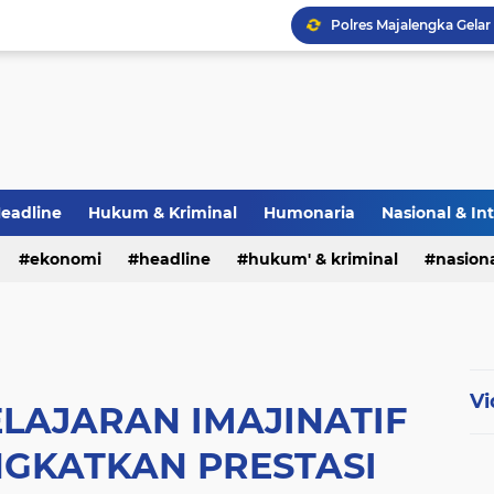
eadline
Hukum & Kriminal
Humonaria
Nasional & In
erah
ekonomi
TNI & POLRI
headline
UU Pers
hukum' & kriminal
nasiona
Vi
LAJARAN IMAJINATIF
GKATKAN PRESTASI