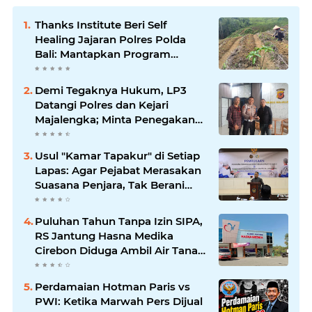
Thanks Institute Beri Self
Healing Jajaran Polres Polda
Bali: Mantapkan Program
Unggulan Kapolda
Demi Tegaknya Hukum, LP3
Datangi Polres dan Kejari
Majalengka; Minta Penegakan
Proporsional: Restoratif untuk
Lemah, Tegas untuk Narkoba &
Usul "Kamar Tapakur" di Setiap
Oknum
Lapas: Agar Pejabat Merasakan
Suasana Penjara, Tak Berani
Korupsi dan Menyalahgunakan
Amanah
Puluhan Tahun Tanpa Izin SIPA,
RS Jantung Hasna Medika
Cirebon Diduga Ambil Air Tanah
Secara Ilegal; Advokat Kirim
Surat Somasi
Perdamaian Hotman Paris vs
PWI: Ketika Marwah Pers Dijual