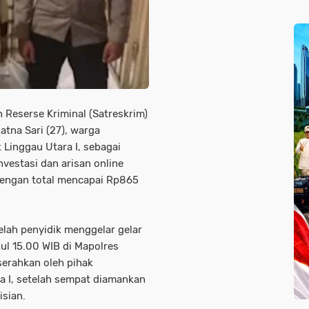
n Reserse Kriminal (Satreskrim)
tna Sari (27), warga
Linggau Utara I, sebagai
vestasi dan arisan online
engan total mencapai Rp865
elah penyidik menggelar gelar
ul 15.00 WIB di Mapolres
serahkan oleh pihak
a I, setelah sempat diamankan
isian.