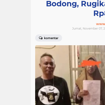
Bodong, Rugik
Rp
www.j
Jumat, November 07, 2
komentar