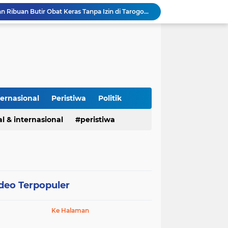
Polisi Gagalkan Peredaran Ribuan Butir Obat Keras Tanpa Izin di Tarogong Kidul
PAI dan 19 Organisasi Advokat Tolak Dewan Advokat Nasional, Sultan Junaidi: Jangan Ada Intervensi, Kembalikan Marwah Advokat
Isu Jual Beli Jabatan ASN Majalengka: Jangan Antikritik, Buka Saja Semua Proses Rotasi dan Mutasi Jabatan kepada Publik
Asah Fisik Dan Mental Prajurit, Kodim 0808/Blitar Gelar Uji Kenaikan Tingkat Pencak Silat Militer
Perdamaian Hotman Paris vs PWI: Ketika Marwah Pers Dijual Murah di Meja Kekuasaan Oleh: Aceng Syamsul Hadie (ASH)"
Puluhan Tahun Tanpa Izin SIPA, RS Jantung Hasna Medika Cirebon Diduga Ambil Air Tanah Secara Ilegal; Advokat Kirim Surat Somasi
Kapolres Pidie Pererat Silaturahmi dengan Pimpinan HUDA Pidie, Ajak Jaga Damai Aceh dan Semarakkan HUT RI ke-81
Polisi Tangkap 2 Pria Pengunggah Konten Provokasi dan Unggahan Palsu Soal Pemerintah di Threads.
ternasional
Peristiwa
Politik
Polres Majalengka Gelar Konferensi Pers Ungkap Kasus Peredaran Sabu 18,13 Gram
Kapolres Majalengka Hadiri Kuliah Umum Nasional Bersama Kepala BNN RI di UNMA
l & internasional
peristiwa
deo Terpopuler
Ke Halaman