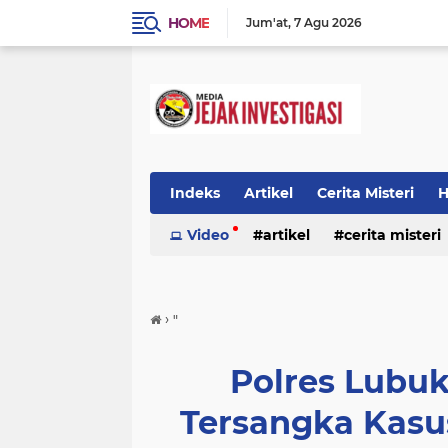
HOME
Jum'at
7 Agu 2026
Indeks
Artikel
Cerita Misteri
H
Prestasi
Video
Ragam Info
artikel
cerita misteri
Seputar Da
prestasi
ragam info
redaksi
›
"
Polres Lubu
Tersangka Kasus