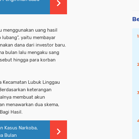
Be
ku menggunakan uang hasil
p lubang”, yaitu membayar
akan dana dari investor baru.
ima bulan lalu mengaku sang
ersebut hingga para korban
rga Kecamatan Lubuk Linggau
. Berdasarkan keterangan
awalnya membuat akun
dan menawarkan dua skema,
Bagi Hasil.
n Kasus Narkoba,
ua Bulan