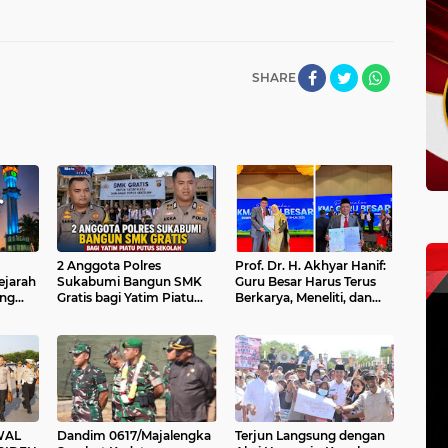
SHARE
2 Anggota Polres
Prof. Dr. H. Akhyar Hanif:
ejarah
Sukabumi Bangun SMK
Guru Besar Harus Terus
eng
Gratis bagi Yatim Piatu
Berkarya, Meneliti, dan
sus'88
Putus Sekolah
Membangun Kolaborasi
WAL
Dandim 0617/Majalengka
Terjun Langsung dengan