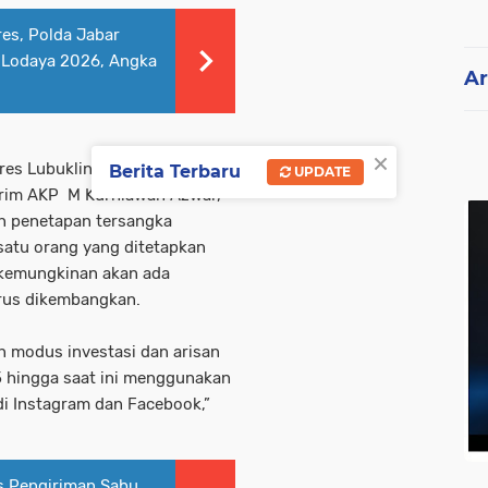
es, Polda Jabar
 Lodaya 2026, Angka
Ar
×
lres Lubuklinggau AKBP
Berita Terbaru
UPDATE
skrim AKP M Kurniawan Azwar,
n penetapan tersangka
 satu orang yang ditetapkan
 kemungkinan akan ada
erus dikembangkan.
n modus investasi dan arisan
25 hingga saat ini menggunakan
i Instagram dan Facebook,”
s Pengiriman Sabu