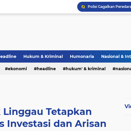
eadline
Hukum & Kriminal
Humonaria
Nasional & In
erah
ekonomi
TNI & POLRI
headline
UU Pers
hukum' & kriminal
nasiona
Vi
k Linggau Tetapkan
 Investasi dan Arisan