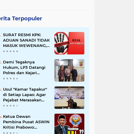
rita Terpopuler
SURAT RESMI KPK:
ADUAN SANADI TIDAK
MASUK WEWENANG,
DESA BABAKAN
JUSTRU DITETAPKAN
DESA ANTI KORUPSI
Demi Tegaknya
OLEH KEJAKSAAN
Hukum, LP3 Datangi
Polres dan Kejari
Majalengka; Minta
Penegakan
Proporsional:
Usul "Kamar Tapakur"
Restoratif untuk
di Setiap Lapas: Agar
Lemah, Tegas untuk
Pejabat Merasakan
Narkoba & Oknum
Suasana Penjara, Tak
Berani Korupsi dan
Menyalahgunakan
Ketua Dewan
Amanah
Pembina Pusat ASWIN
Kritisi Prabowo:
Evaluasi Pendirian