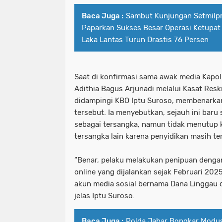
Baca Juga :
Sambut Kunjungan Setmilpr
Paparkan Sukses Besar Operasi Ketupat
Laka Lantas Turun Drastis 76 Persen
Saat di konfirmasi sama awak media Kapo
Adithia Bagus Arjunadi melalui Kasat Re
didampingi KBO Iptu Suroso, membenarka
tersebut. Ia menyebutkan, sejauh ini baru
sebagai tersangka, namun tidak menutup
tersangka lain karena penyidikan masih t
“Benar, pelaku melakukan penipuan denga
online yang dijalankan sejak Februari 20
akun media sosial bernama Dana Linggau d
jelas Iptu Suroso.
Baca Juga :
Polda Jabar Bongkar Modu