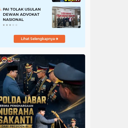
URI, Kalau Tidak
Mendesak Sebaiknya
PAI TOLAK USULAN
Dibatalkan
DEWAN ADVOKAT
NASIONAL
Lihat Selengkapnya