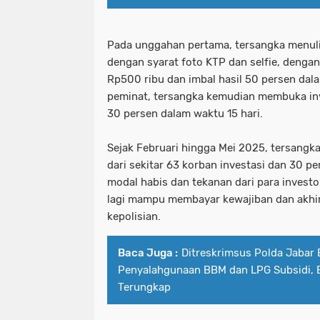
Pada unggahan pertama, tersangka menul
dengan syarat foto KTP dan selfie, dengan
Rp500 ribu dan imbal hasil 50 persen dala
peminat, tersangka kemudian membuka inve
30 persen dalam waktu 15 hari.
Sejak Februari hingga Mei 2025, tersang
dari sekitar 63 korban investasi dan 30 p
modal habis dan tekanan dari para investo
lagi mampu membayar kewajiban dan akhir
kepolisian.
Baca Juga :
Ditreskrimsus Polda Jabar 
Penyalahgunaan BBM dan LPG Subsidi, 
Terungkap