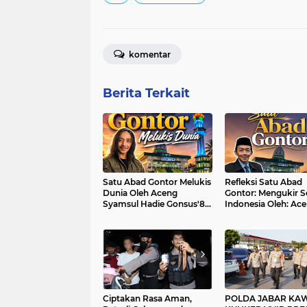
komentar
Berita Terkait
Satu Abad Gontor Melukis
Refleksi Satu Abad
Dunia Oleh Aceng
Gontor: Mengukir S
Syamsul Hadie Gonsus'88
Indonesia Oleh: Ac
Ketua TERISDA (Teater
Syamsul Hadie Gon
Islam Darussalam)
Periode 1986 - 1988
Ciptakan Rasa Aman,
POLDA JABAR KA