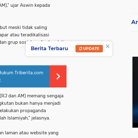
AM)," ujar Aswin kepada
Ar
but meski tidak saling
ar atau teradikalisasi
an grup sosial media, kendati
×
Berita Terbaru
UPDATE
Hukum Triberita.com
k
i (RJ dan AM) memang sengaja
gkutan bukan hanya menjadi
melakukan propaganda
h Islamiyah," jelasnya.
an laman atau website yang