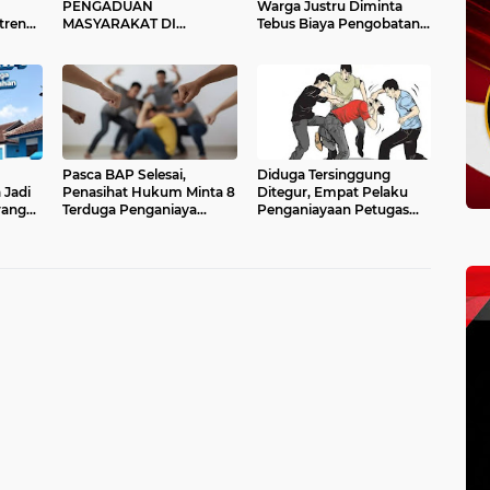
PENGADUAN
Warga Justru Diminta
tren
MASYARAKAT DI
Tebus Biaya Pengobatan
 Warga
KANTOR REDAKSI MEDIA
Rp20 Juta
igus
ONLINE
JEJAKINVESTIGASI
Pasca BAP Selesai,
Diduga Tersinggung
 Jadi
Penasihat Hukum Minta 8
Ditegur, Empat Pelaku
rang
Terduga Penganiaya
Penganiayaan Petugas
.000
Barbar Diamankan
Perlintasan KA di Garut
Sementara di Polsek
Diringkus Polisi.
Cicendo