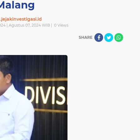
Malang
ejakinvestigasi.id
024 | Agustus 07, 2024 WIB |
0
Views
SHARE