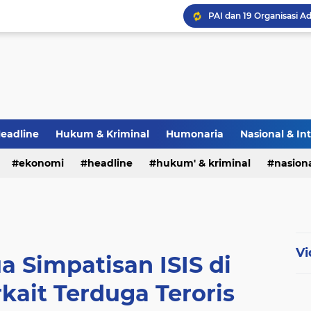
eadline
Hukum & Kriminal
Humonaria
Nasional & In
erah
ekonomi
TNI & POLRI
headline
UU Pers
hukum' & kriminal
nasiona
Vi
a Simpatisan ISIS di
kait Terduga Teroris