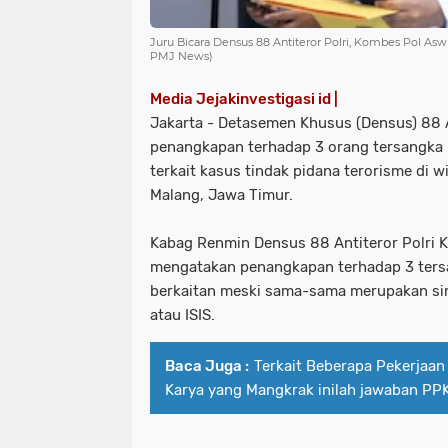
Juru Bicara Densus 88 Antiteror Polri, Kombes Pol Aswin
PMJ News)
Media Jejakinvestigasi id |
Jakarta - Detasemen Khusus (Densus) 88 A
penangkapan terhadap 3 orang tersangka b
terkait kasus tindak pidana terorisme di w
Malang, Jawa Timur.
Kabag Renmin Densus 88 Antiteror Polri 
mengatakan penangkapan terhadap 3 tersa
berkaitan meski sama-sama merupakan sim
atau ISIS.
Baca Juga :
Terkait Beberapa Pekerjaan
Karya yang Mangkrak inilah jawaban PP