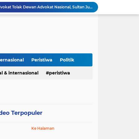
PAI dan 19 Organisasi Advokat Tolak Dewan Advokat Nasional, Sultan Junaidi: Jangan Ada Intervensi, Kembalikan Marwah Advokat
Isu Jual Beli Jabatan ASN Majalengka: Jangan Antikritik, Buka Saja Semua Proses Rotasi dan Mutasi Jabatan kepada Publik
Kapolda Jabar dan Gubernur KDM Perkuat Sinergi Berantas Kejahatan Jalanan Demi Jawa Barat Aman
Perdamaian Hotman Paris vs PWI: Ketika Marwah Pers Dijual Murah di Meja Kekuasaan Oleh: Aceng Syamsul Hadie (ASH)"
Puluhan Tahun Tanpa Izin SIPA, RS Jantung Hasna Medika Cirebon Diduga Ambil Air Tanah Secara Ilegal; Advokat Kirim Surat Somasi
Kapolres Pidie Pererat Silaturahmi dengan Pimpinan HUDA Pidie, Ajak Jaga Damai Aceh dan Semarakkan HUT RI ke-81
Polisi Tangkap 2 Pria Pengunggah Konten Provokasi dan Unggahan Palsu Soal Pemerintah di Threads.
Polres Majalengka Gelar Konferensi Pers Ungkap Kasus Peredaran Sabu 18,13 Gram
ternasional
Peristiwa
Politik
Kapolres Majalengka Hadiri Kuliah Umum Nasional Bersama Kepala BNN RI di UNMA
l & internasional
peristiwa
Polisi Gagalkan Peredaran Ribuan Butir Obat Keras Tanpa Izin di Tarogong Kidul
deo Terpopuler
Ke Halaman