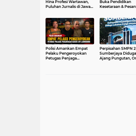
Hina Profesi Wartawan,
Buka Pendidikan
Puluhan Jurnalis di Jawa
Kesetaraan & Pesan
Barat Gelar unjuk Rasa di
Bina Santri; Bekali
Depan Markas Polda
Binaan Ijazah Sekal
Jabar
Ilmu Agama
Polisi Amankan Empat
Perpisahan SMPN 2
Pelaku Pengeroyokan
Sumberjaya Diduga
Petugas Penjaga
Ajang Pungutan, O
Perlintasan Kereta Api
Tua Dibebani Rp95
Leuwigoong
per Siswa