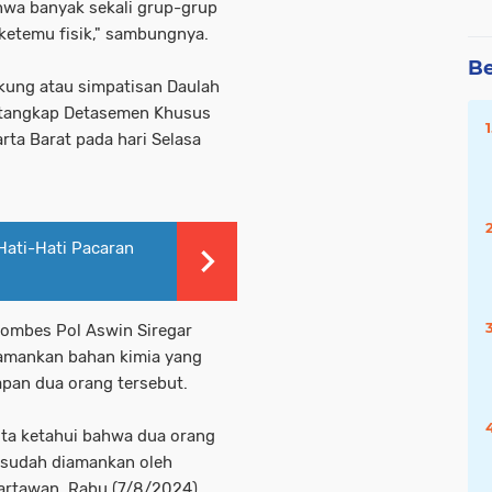
hwa banyak sekali grup-grup
 ketemu fisik," sambungnya.
Be
kung atau simpatisan Daulah
 ditangkap Detasemen Khusus
arta Barat pada hari Selasa
Hati-Hati Pacaran
Kombes Pol Aswin Siregar
mankan bahan kimia yang
pan dua orang tersebut.
ita ketahui bahwa dua orang
g sudah diamankan oleh
artawan, Rabu (7/8/2024).