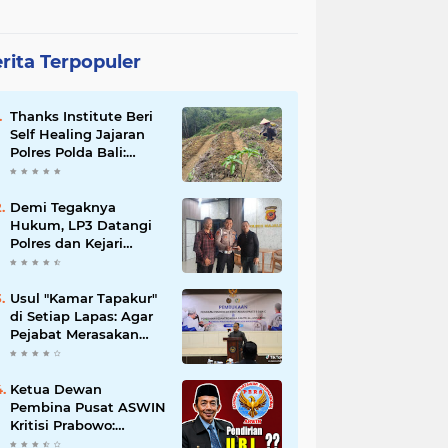
rita Terpopuler
Thanks Institute Beri
Self Healing Jajaran
Polres Polda Bali:
Mantapkan Program
Unggulan Kapolda
Demi Tegaknya
Hukum, LP3 Datangi
Polres dan Kejari
Majalengka; Minta
Penegakan
Proporsional:
Usul "Kamar Tapakur"
Restoratif untuk
di Setiap Lapas: Agar
Lemah, Tegas untuk
Pejabat Merasakan
Narkoba & Oknum
Suasana Penjara, Tak
Berani Korupsi dan
Menyalahgunakan
Ketua Dewan
Amanah
Pembina Pusat ASWIN
Kritisi Prabowo:
Evaluasi Pendirian