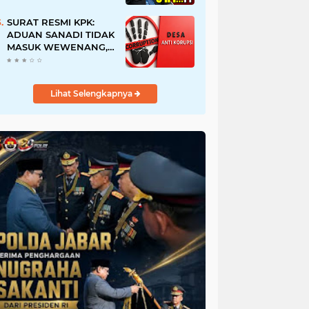
URI, Kalau Tidak
Mendesak Sebaiknya
SURAT RESMI KPK:
Dibatalkan
ADUAN SANADI TIDAK
MASUK WEWENANG,
DESA BABAKAN
JUSTRU DITETAPKAN
DESA ANTI KORUPSI
Lihat Selengkapnya
OLEH KEJAKSAAN