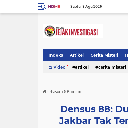
HOME
Sabtu
8 Agu 2026
Indeks
Artikel
Cerita Misteri
H
Prestasi
Video
Ragam Info
artikel
cerita misteri
Seputar Da
prestasi
ragam info
redaksi
›
Hukum & Kriminal
Densus 88: Du
Jakbar Tak Ter