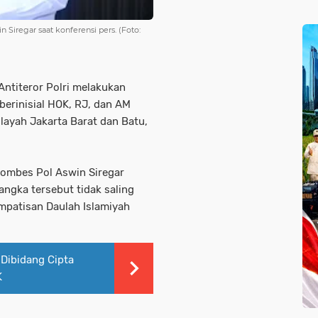
 Siregar saat konferensi pers. (Foto:
ntiteror Polri melakukan
erinisial HOK, RJ, dan AM
ilayah Jakarta Barat dan Batu,
Kombes Pol Aswin Siregar
ngka tersebut tidak saling
patisan Daulah Islamiyah
 Dibidang Cipta
K