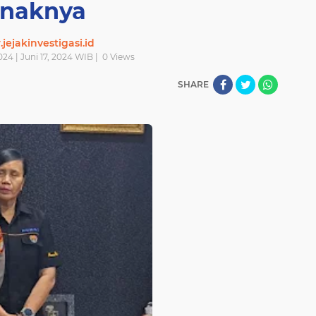
naknya
ejakinvestigasi.id
2024 | Juni 17, 2024 WIB |
0
Views
SHARE