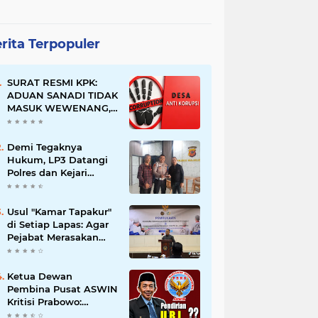
rita Terpopuler
SURAT RESMI KPK:
ADUAN SANADI TIDAK
MASUK WEWENANG,
DESA BABAKAN
JUSTRU DITETAPKAN
DESA ANTI KORUPSI
Demi Tegaknya
OLEH KEJAKSAAN
Hukum, LP3 Datangi
Polres dan Kejari
Majalengka; Minta
Penegakan
Proporsional:
Usul "Kamar Tapakur"
Restoratif untuk
di Setiap Lapas: Agar
Lemah, Tegas untuk
Pejabat Merasakan
Narkoba & Oknum
Suasana Penjara, Tak
Berani Korupsi dan
Menyalahgunakan
Ketua Dewan
Amanah
Pembina Pusat ASWIN
Kritisi Prabowo:
Evaluasi Pendirian