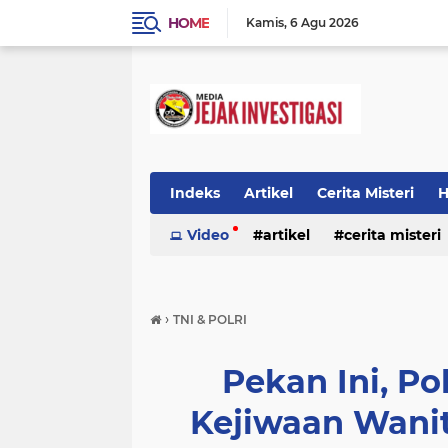
HOME
Kamis
6 Agu 2026
Indeks
Artikel
Cerita Misteri
H
Prestasi
Video
Ragam Info
artikel
cerita misteri
Seputar Da
prestasi
ragam info
redaksi
›
TNI & POLRI
Pekan Ini, Po
Kejiwaan Wanit