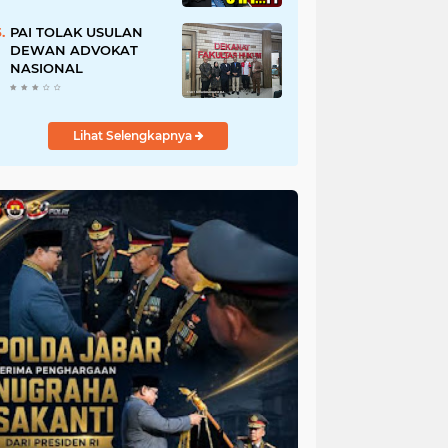
URI, Kalau Tidak
Mendesak Sebaiknya
PAI TOLAK USULAN
Dibatalkan
DEWAN ADVOKAT
NASIONAL
Lihat Selengkapnya