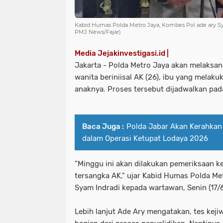
Kabid Humas Polda Metro Jaya, Kombes Pol ade ary Syam
PMJ News/Fajar)
Media Jejakinvestigasi.id |
Jakarta - Polda Metro Jaya akan melaksan
wanita beriniisal AK (26), ibu yang melaku
anaknya. Proses tersebut dijadwalkan pada
Baca Juga :
Polda Jabar Akan Kerahkan
dalam Operasi Ketupat Lodaya 2026
"Minggu ini akan dilakukan pemeriksaan k
tersangka AK," ujar Kabid Humas Polda Me
Syam Indradi kepada wartawan, Senin (17/
Lebih lanjut Ade Ary mengatakan, tes kej