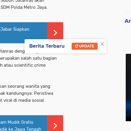
, Subdit Jatanras akan
 SDM Polda Metro Jaya.
Ar
 Jabar Siapkan
×
Berita Terbaru
UPDATE
Jatanras dengan bagian
merupakan salah satu bagian
h atau scientific crime
kan seorang wanita yang
ak kandungnya. Peristiwa
 viral di media sosial.
ram Mudik Gratis
dik ke Jawa Tengah