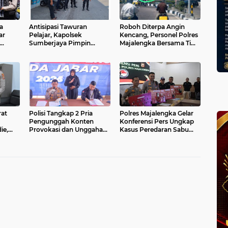
a
Antisipasi Tawuran
Roboh Diterpa Angin
ar
Pelajar, Kapolsek
Kencang, Personel Polres
Sumberjaya Pimpin
Majalengka Bersama Tim
dion
Patroli Sore Hari
Gabungan Evakuasi
Disiplinkan Jam
Korban Video Tron di
Kepulangan Sekolah
Bundaran
rat
Polisi Tangkap 2 Pria
Polres Majalengka Gelar
Pengunggah Konten
Konferensi Pers Ungkap
ie,
Provokasi dan Unggahan
Kasus Peredaran Sabu
ceh
Palsu Soal Pemerintah di
18,13 Gram
UT RI
Threads.