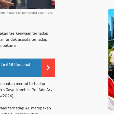
 Indradi saat konferensi pers. (Foto:
akan tes kejiwaan terhadap
kan tindak asusila terhadap
 pekan ini.
 26.668 Personel
esehatan mental terhadap
tro Jaya, Kombes Pol Ade Ary
6/2024).
iwaan terhadap AK merupakan