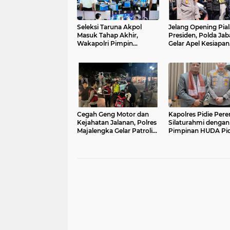
Seleksi Taruna Akpol
Jelang Opening Pial
Masuk Tahap Akhir,
Presiden, Polda Jab
Wakapolri Pimpin
Gelar Apel Kesiapan
Pemeriksaan Penampilan
Pengamanan di Sta
404 Catar
Si Jalak Harupat.
Cegah Geng Motor dan
Kapolres Pidie Pere
Kejahatan Jalanan, Polres
Silaturahmi dengan
Majalengka Gelar Patroli
Pimpinan HUDA Pid
Cipta Kondisi Malam Hari
Ajak Jaga Damai A
di Pusat Keramaian Kota
dan Semarakkan H
ke-81