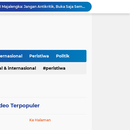
Isu Jual Beli Jabatan ASN Majalengka: Jangan Antikritik, Buka Saja Semua Proses Rotasi dan Mutasi Jabatan kepada Publik
Asah Fisik Dan Mental Prajurit, Kodim 0808/Blitar Gelar Uji Kenaikan Tingkat Pencak Silat Militer
Kasus Narkoba di Subang, Polisi Amankan 26 Tersangka Pengungkapan kasus narkoba Polres Subang
Cegah Makanan Terbuang, Koramil Sumberjaya dan BGN Alihkan Distribusi MBG ke Lokasi Latihan Paskibraka Palasah
Kapolres Pidie Pererat Silaturahmi dengan Pimpinan HUDA Pidie, Ajak Jaga Damai Aceh dan Semarakkan HUT RI ke-81
Polisi Tangkap 2 Pria Pengunggah Konten Provokasi dan Unggahan Palsu Soal Pemerintah di Threads.
Polres Majalengka Gelar Konferensi Pers Ungkap Kasus Peredaran Sabu 18,13 Gram
Kapolres Majalengka Hadiri Kuliah Umum Nasional Bersama Kepala BNN RI di UNMA
ternasional
Peristiwa
Politik
Polisi Gagalkan Peredaran Ribuan Butir Obat Keras Tanpa Izin di Tarogong Kidul
PAI dan 19 Organisasi Advokat Tolak Dewan Advokat Nasional, Sultan Junaidi: Jangan Ada Intervensi, Kembalikan Marwah Advokat
l & internasional
peristiwa
deo Terpopuler
Ke Halaman