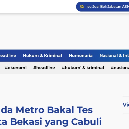
eadline
Hukum & Kriminal
Humonaria
Nasional & In
erah
ekonomi
TNI & POLRI
headline
UU Pers
hukum' & kriminal
nasiona
Vi
lda Metro Bakal Tes
a Bekasi yang Cabuli