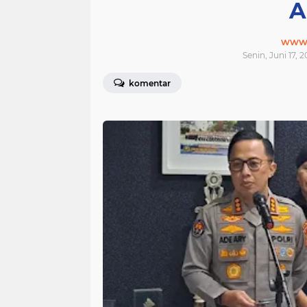
A
www.j
Senin, Juni 17, 
komentar