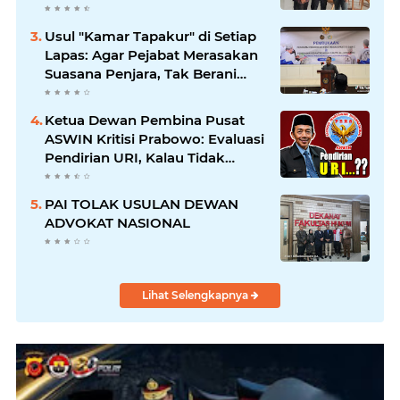
Proporsional: Restoratif untuk
Lemah, Tegas untuk Narkoba &
Usul "Kamar Tapakur" di Setiap
Oknum
Lapas: Agar Pejabat Merasakan
Suasana Penjara, Tak Berani
Korupsi dan Menyalahgunakan
Amanah
Ketua Dewan Pembina Pusat
ASWIN Kritisi Prabowo: Evaluasi
Pendirian URI, Kalau Tidak
Mendesak Sebaiknya
Dibatalkan
PAI TOLAK USULAN DEWAN
ADVOKAT NASIONAL
Lihat Selengkapnya