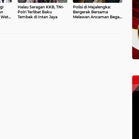
gi
Halau Seragan KKB, TNI-
Polisi di Majalengka:
an
Polri Terlibat Baku
Bergerak Bersama
 Water
Tembak di Intan Jaya
Melawan Ancaman Begal
dan Geng Motor