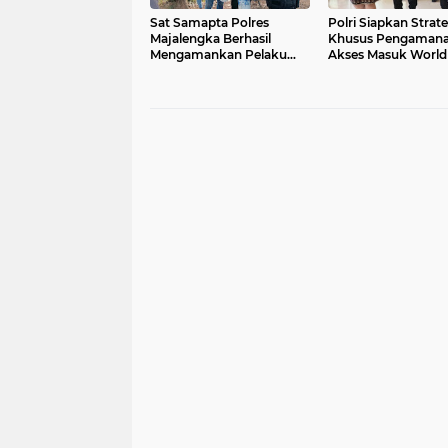
Sat Samapta Polres
Polri Siapkan Strate
Majalengka Berhasil
Khusus Pengaman
Mengamankan Pelaku
Akses Masuk World
Pungli di Jalan Desa
Forum
Palasah – Rajagaluh