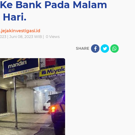
li Ke Bank Pada Malam
Hari.
ejakinvestigasi.id
023 | Juni 08, 2023 WIB |
0
Views
SHARE