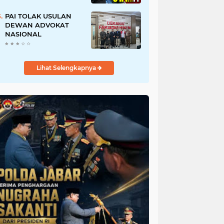
URI, Kalau Tidak
Mendesak Sebaiknya
PAI TOLAK USULAN
Dibatalkan
DEWAN ADVOKAT
NASIONAL
Lihat Selengkapnya