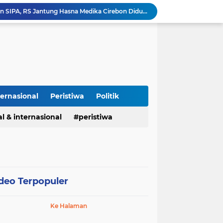
Puluhan Tahun Tanpa Izin SIPA, RS Jantung Hasna Medika Cirebon Diduga Ambil Air Tanah Secara Ilegal; Advokat Kirim Surat Somasi
Kapolres Pidie Pererat Silaturahmi dengan Pimpinan HUDA Pidie, Ajak Jaga Damai Aceh dan Semarakkan HUT RI ke-81
Polisi Tangkap 2 Pria Pengunggah Konten Provokasi dan Unggahan Palsu Soal Pemerintah di Threads.
Polres Majalengka Gelar Konferensi Pers Ungkap Kasus Peredaran Sabu 18,13 Gram
Kapolres Majalengka Hadiri Kuliah Umum Nasional Bersama Kepala BNN RI di UNMA
Polisi Gagalkan Peredaran Ribuan Butir Obat Keras Tanpa Izin di Tarogong Kidul
PAI dan 19 Organisasi Advokat Tolak Dewan Advokat Nasional, Sultan Junaidi: Jangan Ada Intervensi, Kembalikan Marwah Advokat
Isu Jual Beli Jabatan ASN Majalengka: Jangan Antikritik, Buka Saja Semua Proses Rotasi dan Mutasi Jabatan kepada Publik
ternasional
Peristiwa
Politik
Asah Fisik Dan Mental Prajurit, Kodim 0808/Blitar Gelar Uji Kenaikan Tingkat Pencak Silat Militer
Perdamaian Hotman Paris vs PWI: Ketika Marwah Pers Dijual Murah di Meja Kekuasaan Oleh: Aceng Syamsul Hadie (ASH)"
l & internasional
peristiwa
deo Terpopuler
Ke Halaman