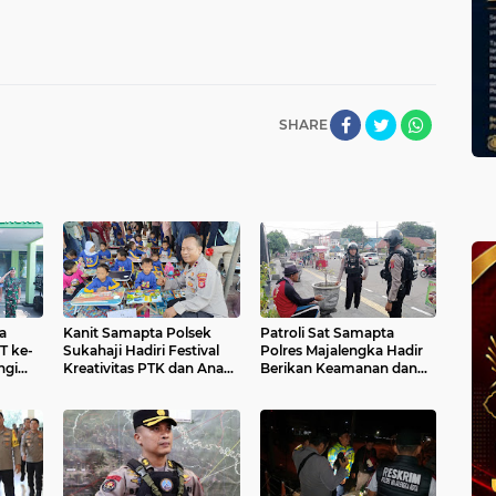
SHARE
a
Kanit Samapta Polsek
Patroli Sat Samapta
T ke-
Sukahaji Hadiri Festival
Polres Majalengka Hadir
ngi
Kreativitas PTK dan Anak
Berikan Keamanan dan
TK Dalam Rangka HUT
Kenyamanan bagi
IGTKI ke-74 Tahun 2024
Masyarakat