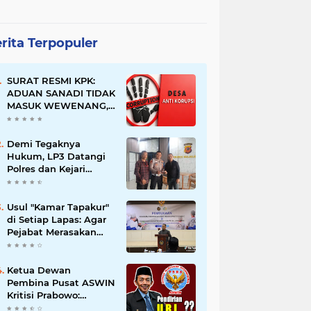
rita Terpopuler
SURAT RESMI KPK:
ADUAN SANADI TIDAK
MASUK WEWENANG,
DESA BABAKAN
JUSTRU DITETAPKAN
DESA ANTI KORUPSI
Demi Tegaknya
OLEH KEJAKSAAN
Hukum, LP3 Datangi
Polres dan Kejari
Majalengka; Minta
Penegakan
Proporsional:
Usul "Kamar Tapakur"
Restoratif untuk
di Setiap Lapas: Agar
Lemah, Tegas untuk
Pejabat Merasakan
Narkoba & Oknum
Suasana Penjara, Tak
Berani Korupsi dan
Menyalahgunakan
Ketua Dewan
Amanah
Pembina Pusat ASWIN
Kritisi Prabowo:
Evaluasi Pendirian