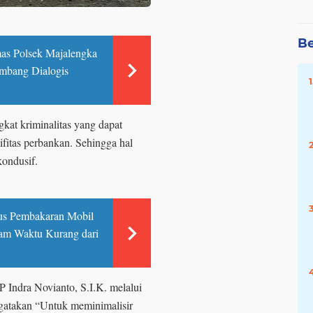
Be
as Polsek Majalengka
mbang Dialogis
gkat kriminalitas yang dapat
ifitas perbankan. Sehingga hal
kondusif.
us Pembakaran Mobil
am Waktu Kurang dari
 Indra Novianto, S.I.K. melalui
atakan “Untuk meminimalisir