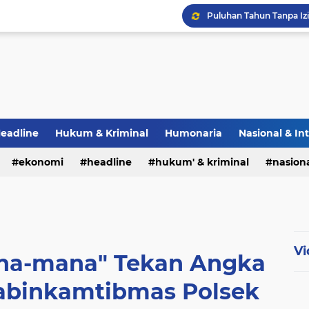
eadline
Hukum & Kriminal
Humonaria
Nasional & In
erah
ekonomi
TNI & POLRI
headline
UU Pers
hukum' & kriminal
nasiona
Vi
ana-mana" Tekan Angka
habinkamtibmas Polsek