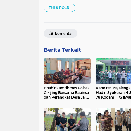
TNI & POLRI
komentar
Berita Terkait
Bhabinkamtibmas Polsek
Kapolres Majalengk
Cikijing Bersama Babinsa
Hadiri Syukuran HU
dan Perangkat Desa Jalin
78 Kodam III/Siliwa
Sinergi Harkamtibmas di
dengan Penuh
Desa Sindangpanji
Kebersamaan