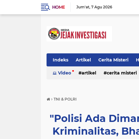
HOME
Jum'at
7 Agu 2026
Indeks
Artikel
Cerita Misteri
H
Prestasi
Video
Ragam Info
artikel
cerita misteri
Seputar Da
prestasi
ragam info
redaksi
›
TNI & POLRI
"Polisi Ada Dim
Kriminalitas, B