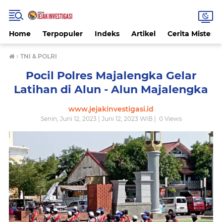
Home
Terpopuler
Indeks
Artikel
Cerita Misteri
›
TNI & POLRI
Pocil Polres Majalengka Gelar
Latihan di Alun - Alun Majalengka
www.jejakinvestigasi.id
Senin, Juni 12, 2023 | Juni 12, 2023 WIB |
0
Views