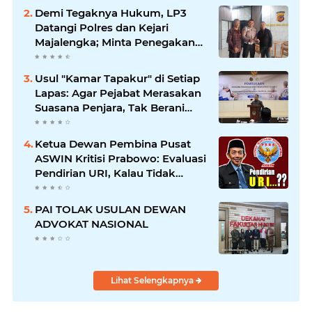
ANTI KORUPSI OLEH
Demi Tegaknya Hukum, LP3
KEJAKSAAN
Datangi Polres dan Kejari
Majalengka; Minta Penegakan
Proporsional: Restoratif untuk
Lemah, Tegas untuk Narkoba &
Usul "Kamar Tapakur" di Setiap
Oknum
Lapas: Agar Pejabat Merasakan
Suasana Penjara, Tak Berani
Korupsi dan Menyalahgunakan
Amanah
Ketua Dewan Pembina Pusat
ASWIN Kritisi Prabowo: Evaluasi
Pendirian URI, Kalau Tidak
Mendesak Sebaiknya
Dibatalkan
PAI TOLAK USULAN DEWAN
ADVOKAT NASIONAL
Lihat Selengkapnya