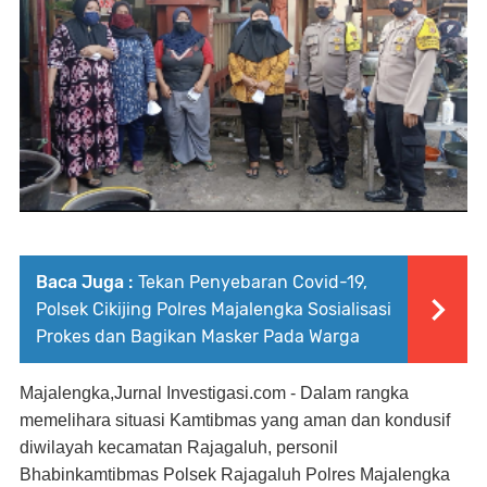
Baca Juga :
Tekan Penyebaran Covid-19,
Polsek Cikijing Polres Majalengka Sosialisasi
Prokes dan Bagikan Masker Pada Warga
Majalengka
,Jurnal Investigasi.com - Dalam rangka
memelihara situasi Kamtibmas yang aman dan kondusif
diwilayah kecamatan Rajagaluh, personil
Bhabinkamtibmas Polsek Rajagaluh Polres Majalengka