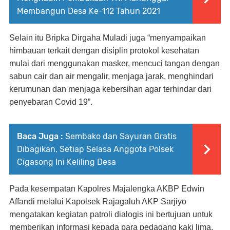
Membangun Desa Ke-112 Tahun 2021
Selain itu Bripka Dirgaha Muladi juga “menyampaikan
himbauan terkait dengan disiplin protokol kesehatan
mulai dari menggunakan masker, mencuci tangan dengan
sabun cair dan air mengalir, menjaga jarak, menghindari
kerumunan dan menjaga kebersihan agar terhindar dari
penyebaran Covid 19”.
Baca Juga :
Sembako dan Sayuran Gratis
Dibagikan, Setiap Selasa Anggota Polsek
Cigasong Ini Keliling Desa
Pada kesempatan Kapolres Majalengka AKBP Edwin
Affandi melalui Kapolsek Rajagaluh AKP Sarjiyo
mengatakan kegiatan patroli dialogis ini bertujuan untuk
memberikan informasi kepada para pedagang kaki lima,