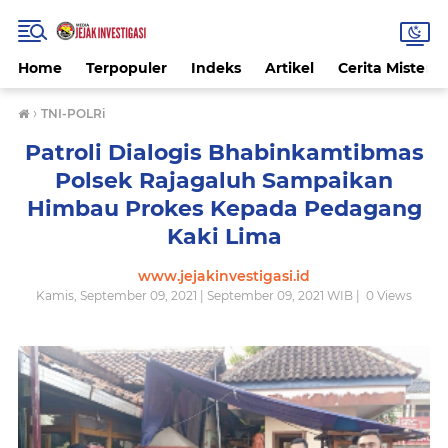
Home
Terpopuler
Indeks
Artikel
Cerita Misteri
›
TNI-POLRi
Patroli Dialogis Bhabinkamtibmas
Polsek Rajagaluh Sampaikan
Himbau Prokes Kepada Pedagang
Kaki Lima
www.jejakinvestigasi.id
Kamis, September 09, 2021 | September 09, 2021 WIB |
0
Views