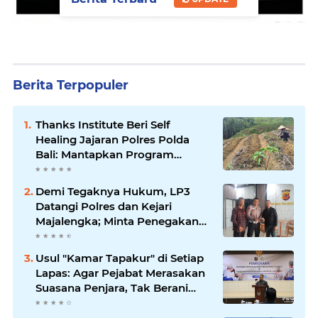
Berita Terpopuler
Thanks Institute Beri Self
Healing Jajaran Polres Polda
Bali: Mantapkan Program
Unggulan Kapolda
Demi Tegaknya Hukum, LP3
Datangi Polres dan Kejari
Majalengka; Minta Penegakan
Proporsional: Restoratif untuk
Lemah, Tegas untuk Narkoba &
Usul "Kamar Tapakur" di Setiap
Oknum
Lapas: Agar Pejabat Merasakan
Suasana Penjara, Tak Berani
Korupsi dan Menyalahgunakan
Amanah