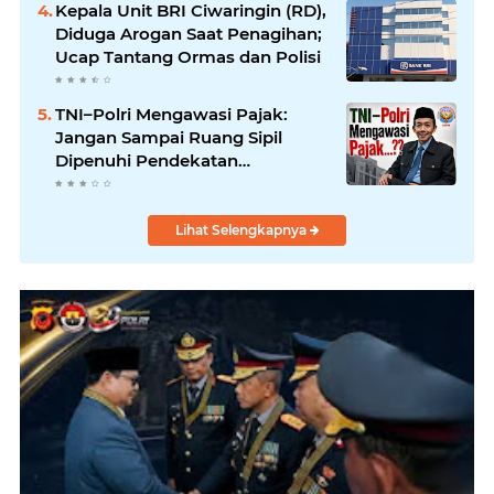
Kepala Unit BRI Ciwaringin (RD),
Diduga Arogan Saat Penagihan;
Ucap Tantang Ormas dan Polisi
TNI–Polri Mengawasi Pajak:
Jangan Sampai Ruang Sipil
Dipenuhi Pendekatan
Militeristik Oleh: Aceng Syamsul
Hadie
Lihat Selengkapnya