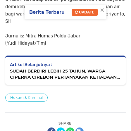
demi keberlanjutan lingkungan dan ketersediaan air
×
Berita Terbaru
UPDATE
bagi warga sekitar," pungkas H. Agus Brow Supriyanto,
SH.
Jurnalis: Mitra Humas Polda Jabar
(Yudi Hidayat/Tim)
Artikel Selanjutnya
SUDAH BERDIRI LEBIH 25 TAHUN, WARGA
CIPERNA CIREBON PERTANYAKAN KETIADAAN
PAPAN NAMA DAN LEGALITAS PT AJINOMOTO
Hukum & Kriminal
SHARE