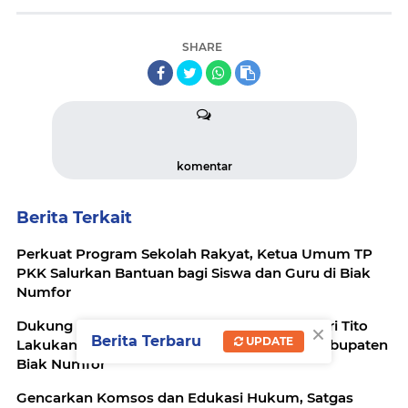
SHARE
komentar
Berita Terkait
Perkuat Program Sekolah Rakyat, Ketua Umum TP
PKK Salurkan Bantuan bagi Siswa dan Guru di Biak
Numfor
×
Dukung Program Prioritas Presiden, Mendagri Tito
Berita Terbaru
UPDATE
Lakukan Groundbreaking Sekolah Rakyat Kabupaten
Biak Numfor
Gencarkan Komsos dan Edukasi Hukum, Satgas