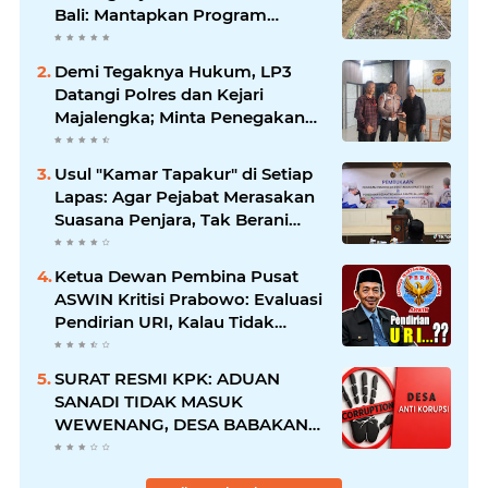
Bali: Mantapkan Program
Unggulan Kapolda
Demi Tegaknya Hukum, LP3
Datangi Polres dan Kejari
Majalengka; Minta Penegakan
Proporsional: Restoratif untuk
Lemah, Tegas untuk Narkoba &
Usul "Kamar Tapakur" di Setiap
Oknum
Lapas: Agar Pejabat Merasakan
Suasana Penjara, Tak Berani
Korupsi dan Menyalahgunakan
Amanah
Ketua Dewan Pembina Pusat
ASWIN Kritisi Prabowo: Evaluasi
Pendirian URI, Kalau Tidak
Mendesak Sebaiknya
Dibatalkan
SURAT RESMI KPK: ADUAN
SANADI TIDAK MASUK
WEWENANG, DESA BABAKAN
JUSTRU DITETAPKAN DESA
ANTI KORUPSI OLEH