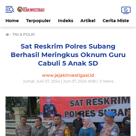
Home
Terpopuler
Indeks
Artikel
Cerita Misteri
›
TNI & POLRI
Sat Reskrim Polres Subang
Berhasil Meringkus Oknum Guru
Cabuli 5 Anak SD
www.jejakinvestigasi.id
Jumat, Juni 07, 2024 | Juni 07, 2024 WIB |
0
Views