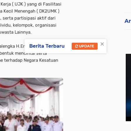
erja ( UJK ) yang di Fasilitasi
ha Kecil Menengah ( DK2UMK )
serta partisipasi aktif dari
Ar
ividu, kelompok, organisasi
 swasta Lainnya.
×
Berita Terbaru
ajalengka H.Eman Suherman
UPDATE
entuk mencintai serta
me terhadap Negara Kesatuan