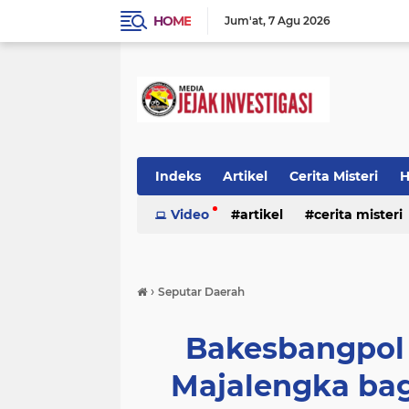
HOME
Jum'at
7 Agu 2026
Indeks
Artikel
Cerita Misteri
H
Prestasi
Video
Ragam Info
artikel
cerita misteri
Seputar Da
prestasi
ragam info
redaksi
›
Seputar Daerah
Bakesbangpo
Majalengka bag