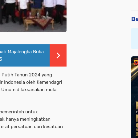
Be
pati Majalengka Buka
5
 Putih Tahun 2024 yang
Air Indonesia oleh Kemendagri
an Umum dilaksanakan mulai
 pemerintah untuk
dak hanya meningkatkan
erat persatuan dan kesatuan