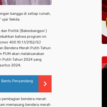
dengan bangga di setiap rumah,
 ujar Sekda.
dan Politik (Bakesbangpol )
mbahkan bahwa program ini
omor 400.10.1.1/2152/SJ
an Bendera Merah Putih Tahun
dan PUM akan melaksanakan
h Putih Tahun 2024 yang
Agustus 2024;
 Bantu Penyandang
an pembagian bendera merah
dalam memasang bendera merah