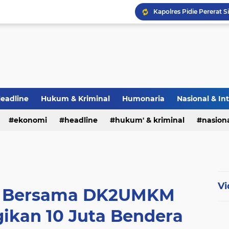
eadline
Hukum & Kriminal
Humonaria
Nasional & In
erah
ekonomi
TNI & POLRI
headline
UU Pers
hukum' & kriminal
nasiona
Vi
l Bersama DK2UMKM
ikan 10 Juta Bendera