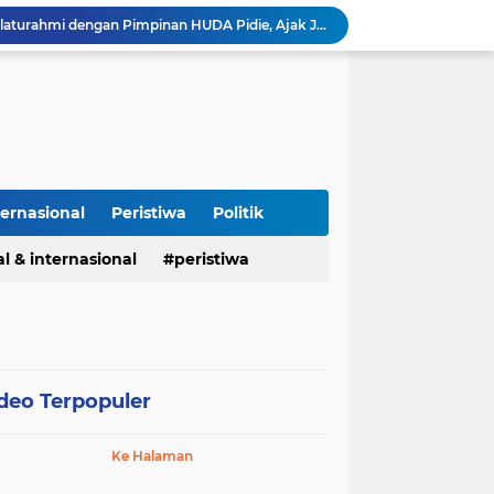
Polisi Tangkap 2 Pria Pengunggah Konten Provokasi dan Unggahan Palsu Soal Pemerintah di Threads.
Polres Majalengka Gelar Konferensi Pers Ungkap Kasus Peredaran Sabu 18,13 Gram
Kapolres Majalengka Hadiri Kuliah Umum Nasional Bersama Kepala BNN RI di UNMA
Polisi Gagalkan Peredaran Ribuan Butir Obat Keras Tanpa Izin di Tarogong Kidul
PAI dan 19 Organisasi Advokat Tolak Dewan Advokat Nasional, Sultan Junaidi: Jangan Ada Intervensi, Kembalikan Marwah Advokat
Isu Jual Beli Jabatan ASN Majalengka: Jangan Antikritik, Buka Saja Semua Proses Rotasi dan Mutasi Jabatan kepada Publik
Asah Fisik Dan Mental Prajurit, Kodim 0808/Blitar Gelar Uji Kenaikan Tingkat Pencak Silat Militer
Perdamaian Hotman Paris vs PWI: Ketika Marwah Pers Dijual Murah di Meja Kekuasaan Oleh: Aceng Syamsul Hadie (ASH)"
ternasional
Peristiwa
Politik
Puluhan Tahun Tanpa Izin SIPA, RS Jantung Hasna Medika Cirebon Diduga Ambil Air Tanah Secara Ilegal; Advokat Kirim Surat Somasi
l & internasional
peristiwa
Kapolres Pidie Pererat Silaturahmi dengan Pimpinan HUDA Pidie, Ajak Jaga Damai Aceh dan Semarakkan HUT RI ke-81
deo Terpopuler
Ke Halaman