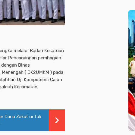
engka melalui Badan Kesatuan
gelar Pencanangan pembagian
i dengan Dinas
il Menengah ( DK2UMKM ) pada
latihan Uji Kompetensi Calon
Cigaleuh Kecamatan
n Dana Zakat untuk
.