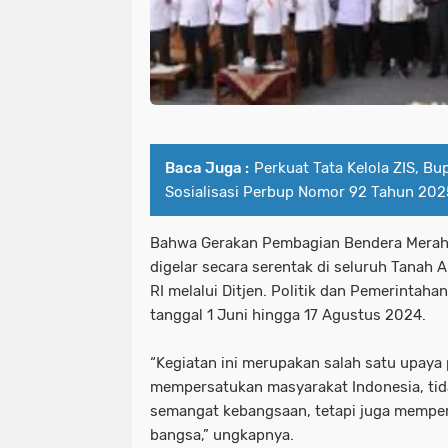
Baca Juga :
Perkuat Tata Kelola ZIS, Bu
Sosialisasi Perbup Nomor 92 Tahun 202
Bahwa Gerakan Pembagian Bendera Merah
digelar secara serentak di seluruh Tanah 
RI melalui Ditjen. Politik dan Pemerintah
tanggal 1 Juni hingga 17 Agustus 2024.
“Kegiatan ini merupakan salah satu upaya
mempersatukan masyarakat Indonesia, ti
semangat kebangsaan, tetapi juga memper
bangsa,” ungkapnya.