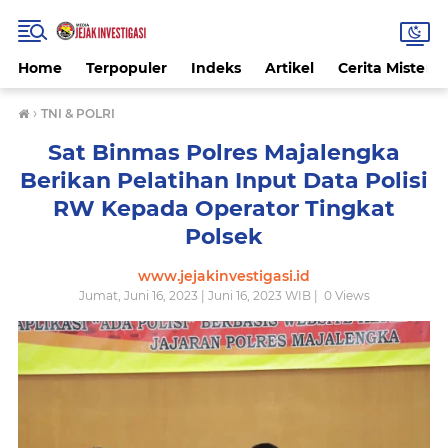
Home
Terpopuler
Indeks
Artikel
Cerita Misteri
›
TNI & POLRI
Sat Binmas Polres Majalengka
Berikan Pelatihan Input Data Polisi
RW Kepada Operator Tingkat
Polsek
www.jejakinvestigasi.id
Jumat, Juni 16, 2023 | Juni 16, 2023 WIB |
0
Views