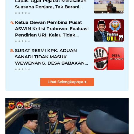
Lapas: Agar Pejabat Merasakan
Suasana Penjara, Tak Berani
Korupsi dan Menyalahgunakan
Amanah
Ketua Dewan Pembina Pusat
ASWIN Kritisi Prabowo: Evaluasi
Pendirian URI, Kalau Tidak
Mendesak Sebaiknya
Dibatalkan
SURAT RESMI KPK: ADUAN
SANADI TIDAK MASUK
WEWENANG, DESA BABAKAN
JUSTRU DITETAPKAN DESA
ANTI KORUPSI OLEH
KEJAKSAAN
Lihat Selengkapnya