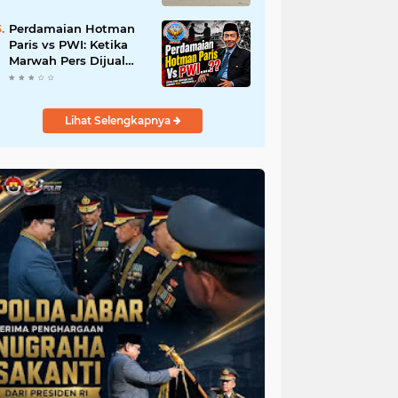
Tanah Secara Ilegal;
Advokat Kirim Surat
Perdamaian Hotman
Somasi
Paris vs PWI: Ketika
Marwah Pers Dijual
Murah di Meja
Kekuasaan Oleh:
Aceng Syamsul Hadie
Lihat Selengkapnya
(ASH)"