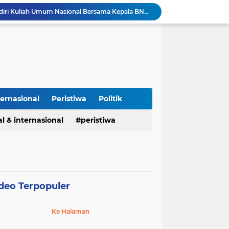
Kapolres Majalengka Hadiri Kuliah Umum Nasional Bersama Kepala BNN RI di UNMA
Polisi Gagalkan Peredaran Ribuan Butir Obat Keras Tanpa Izin di Tarogong Kidul
PAI dan 19 Organisasi Advokat Tolak Dewan Advokat Nasional, Sultan Junaidi: Jangan Ada Intervensi, Kembalikan Marwah Advokat
Isu Jual Beli Jabatan ASN Majalengka: Jangan Antikritik, Buka Saja Semua Proses Rotasi dan Mutasi Jabatan kepada Publik
Kapolda Jabar dan Gubernur KDM Perkuat Sinergi Berantas Kejahatan Jalanan Demi Jawa Barat Aman
Perdamaian Hotman Paris vs PWI: Ketika Marwah Pers Dijual Murah di Meja Kekuasaan Oleh: Aceng Syamsul Hadie (ASH)"
Puluhan Tahun Tanpa Izin SIPA, RS Jantung Hasna Medika Cirebon Diduga Ambil Air Tanah Secara Ilegal; Advokat Kirim Surat Somasi
Kapolres Pidie Pererat Silaturahmi dengan Pimpinan HUDA Pidie, Ajak Jaga Damai Aceh dan Semarakkan HUT RI ke-81
ternasional
Peristiwa
Politik
Polisi Tangkap 2 Pria Pengunggah Konten Provokasi dan Unggahan Palsu Soal Pemerintah di Threads.
Polres Majalengka Gelar Konferensi Pers Ungkap Kasus Peredaran Sabu 18,13 Gram
l & internasional
peristiwa
deo Terpopuler
Ke Halaman