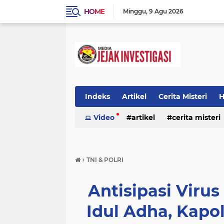
HOME
Minggu
9 Agu 2026
Indeks
Artikel
Cerita Misteri
H
Prestasi
Video
Ragam Info
artikel
cerita misteri
Seputar Da
prestasi
ragam info
redaksi
›
TNI & POLRI
Antisipasi Viru
Idul Adha, Kapo