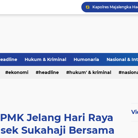
eadline
Hukum & Kriminal
Humonaria
Nasional & In
erah
ekonomi
TNI & POLRI
headline
UU Pers
hukum' & kriminal
nasiona
Vi
s PMK Jelang Hari Raya
lsek Sukahaji Bersama