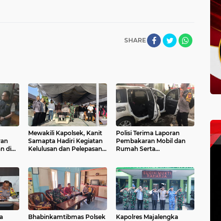
SHARE
Mewakili Kapolsek, Kanit
Polisi Terima Laporan
ran
Samapta Hadiri Kegiatan
Pembakaran Mobil dan
n di
Kelulusan dan Pelepasan
Rumah Serta
Kelas XII SMA Negeri 1
Pengancaman Terhadap
Sukahaji
Warga di Majalengka
a
Bhabinkamtibmas Polsek
Kapolres Majalengka