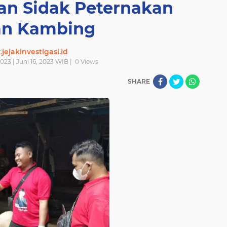
an Sidak Peternakan
n Kambing
ejakinvestigasi.id
2023 | Juni 16, 2023 WIB |
0
Views
SHARE