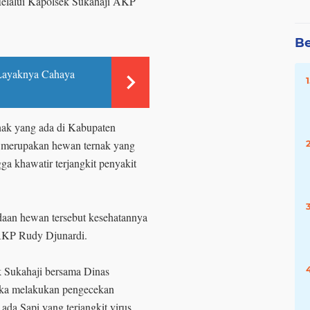
elalui Kapolsek Sukahaji AKP
Be
 Layaknya Cahaya
nak yang ada di Kabupaten
 merupakan hewan ternak yang
ga khawatir terjangkit penyakit
adaan hewan tersebut kesehatannya
 AKP Rudy Djunardi.
k Sukahaji bersama Dinas
gka melakukan pengecekan
ada Sapi yang terjangkit virus