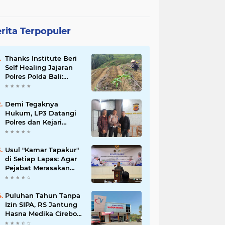
rita Terpopuler
Thanks Institute Beri
Self Healing Jajaran
Polres Polda Bali:
Mantapkan Program
Unggulan Kapolda
Demi Tegaknya
Hukum, LP3 Datangi
Polres dan Kejari
Majalengka; Minta
Penegakan
Proporsional:
Usul "Kamar Tapakur"
Restoratif untuk
di Setiap Lapas: Agar
Lemah, Tegas untuk
Pejabat Merasakan
Narkoba & Oknum
Suasana Penjara, Tak
Berani Korupsi dan
Menyalahgunakan
Puluhan Tahun Tanpa
Amanah
Izin SIPA, RS Jantung
Hasna Medika Cirebon
Diduga Ambil Air