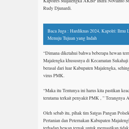
Kapolres Majalengka AKBP Indra Novianto M
Rudy Djunardi.
Baca Juga :
Hardiknas 2024, Kapolri: Ilmu
Menuju Tujuan yang Indah
“Dimana diketahui bahwa beberapa hewan ter
Majalengka khususnya di Kecamatan Sukahaji
berasal dari luar Kabupaten Majalengka, sehing
virus PMK.
“Maka itu Tentunya ini harus kita pastikan ke
terutama terkait penyakit PMK , ” Terangnya
Oleh sebab itu, pihak tim Satgas Pangan Polse
Pertanian dan Peternakan Kabupaten Majalen
terhadap hewan ternak untuk memastikan tidak 