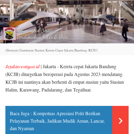
(Ilustrasi) Gambaran Stasiun Kereta Cepat Jakarta Bandung /KCIC/
Jejakinvestigasi.id
| Jakarta - Kereta cepat Jakarta Bandung
(KCJB) ditargetkan beroperasi pada Agustus 2023 mendatang.
KCJB ini nantinya akan berhenti di empat stasiun yaitu Stasiun
Halim, Karawang, Padalarang, dan Tegalluar.
Baca Juga :
Kompolnas Apresiasi Polri Berikan
Pelayanan Terbaik, Jadikan Mudik Aman, Lancar,
dan Nyaman