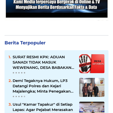
Berita Terpopuler
SURAT RESMI KPK: ADUAN
SANADI TIDAK MASUK
WEWENANG, DESA BABAKAN
JUSTRU DITETAPKAN DESA
ANTI KORUPSI OLEH
Demi Tegaknya Hukum, LP3
KEJAKSAAN
Datangi Polres dan Kejari
Majalengka; Minta Penegakan
Proporsional: Restoratif untuk
Lemah, Tegas untuk Narkoba &
Usul "Kamar Tapakur" di Setiap
Oknum
Lapas: Agar Pejabat Merasakan