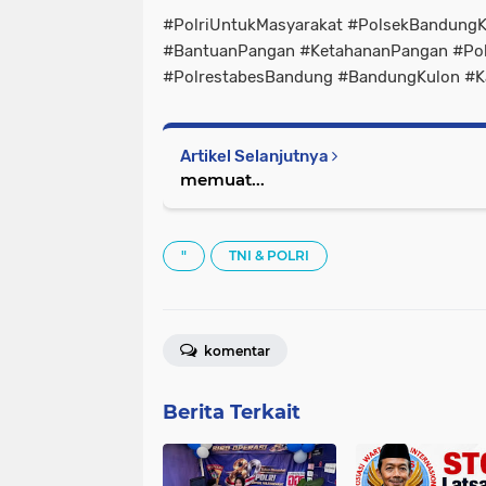
#PolriUntukMasyarakat #PolsekBandung
#BantuanPangan #KetahananPangan #Polr
#PolrestabesBandung #BandungKulon #K
Artikel Selanjutnya
memuat...
"
TNI & POLRI
komentar
Berita Terkait