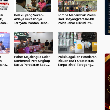
uk
Pelaku yang Sekap-
Lomba Menembak Presisi
P,
Aniaya Kekasihnya
Hari Bhayangkara ke-80
naan
Ternyata Mantan Debt
Polda Jabar Diikuti 137
Collector, Polisi Dalami
Peserta
Dugaan Keterlibatan
Pihak Lain
a
Polres Majalengka Gelar
Polisi Gagalkan Peredaran
n
Konferensi Pers Ungkap
Ribuan Butir Obat Keras
gahan
Kasus Peredaran Sabu
Tanpa Izin di Tarogong
ah di
18,13 Gram
Kidul