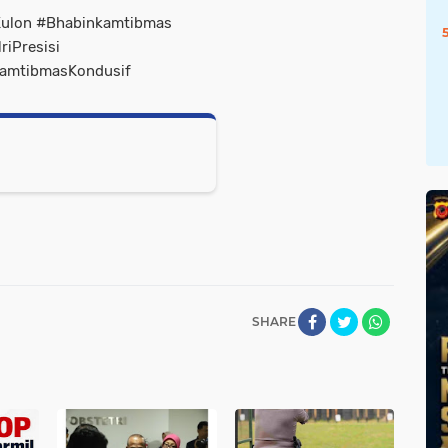
Kulon #Bhabinkamtibmas
iPresisi
amtibmasKondusif
SHARE