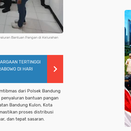
luran Bantuan Pangan di Kelurahan
ARGAAN TERTINGGI
RABOWO DI HARI
mtibmas dari Polsek Bandung
 penyaluran bantuan pangan
matan Bandung Kulon, Kota
mastikan proses distribusi
ar, dan tepat sasaran.