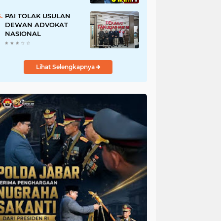
URI, Kalau Tidak
Mendesak Sebaiknya
PAI TOLAK USULAN
Dibatalkan
DEWAN ADVOKAT
NASIONAL
Lihat Selengkapnya