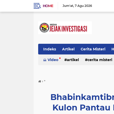
HOME
Jum'at
7 Agu 2026
Indeks
Artikel
Cerita Misteri
H
Prestasi
Video
Ragam Info
artikel
cerita misteri
Seputar Da
prestasi
ragam info
redaksi
›
"
Bhabinkamtib
Kulon Pantau