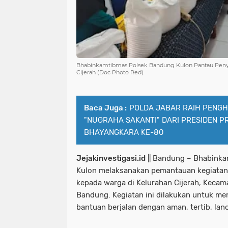
Bhabinkamtibmas Polsek Bandung Kulon Pantau Penya
Cijerah (Doc Photo Red)
Baca Juga :
POLDA JABAR RAIH PENGH
"NUGRAHA SAKANTI" DARI PRESIDEN P
BHAYANGKARA KE-80
Jejakinvestigasi.id
|| Bandung – Bhabinka
Kulon melaksanakan pemantauan kegiatan
kepada warga di Kelurahan Cijerah, Keca
Bandung. Kegiatan ini dilakukan untuk me
bantuan berjalan dengan aman, tertib, lanc