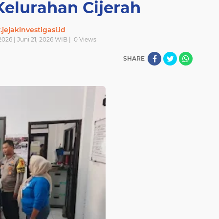
Kelurahan Cijerah
ejakinvestigasi.id
2026 | Juni 21, 2026 WIB |
0
Views
SHARE