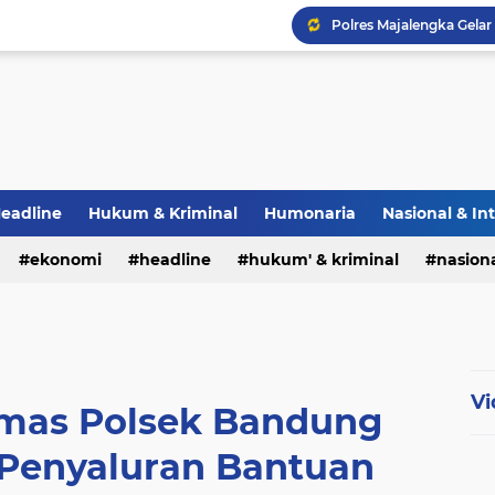
eadline
Hukum & Kriminal
Humonaria
Nasional & In
erah
ekonomi
TNI & POLRI
headline
UU Pers
hukum' & kriminal
nasiona
Vi
mas Polsek Bandung
 Penyaluran Bantuan