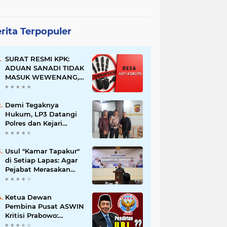
rita Terpopuler
SURAT RESMI KPK:
ADUAN SANADI TIDAK
MASUK WEWENANG,
DESA BABAKAN
JUSTRU DITETAPKAN
DESA ANTI KORUPSI
Demi Tegaknya
OLEH KEJAKSAAN
Hukum, LP3 Datangi
Polres dan Kejari
Majalengka; Minta
Penegakan
Proporsional:
Usul "Kamar Tapakur"
Restoratif untuk
di Setiap Lapas: Agar
Lemah, Tegas untuk
Pejabat Merasakan
Narkoba & Oknum
Suasana Penjara, Tak
Berani Korupsi dan
Menyalahgunakan
Ketua Dewan
Amanah
Pembina Pusat ASWIN
Kritisi Prabowo:
Evaluasi Pendirian