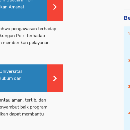
pin Upacara HUT
akan Amanat
Be
bahwa pengawasan terhadap
kungan Polri terhadap
m memberikan pelayanan
Universitas
 Hukum dan
antau aman, tertib, dan
menyambut baik program
rikan dapat membantu