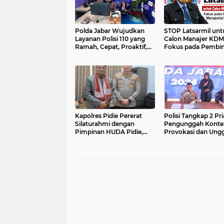
Polda Jabar Wujudkan
STOP Latsarmil unt
Layanan Polisi 110 yang
Calon Manajer KDM
Ramah, Cepat, Proaktif,
Fokus pada Pembi
Mudah, dan Humanis
Manajerial Koperasi
Kapolres Pidie Pererat
Polisi Tangkap 2 Pri
Silaturahmi dengan
Pengunggah Konte
Pimpinan HUDA Pidie,
Provokasi dan Ung
Ajak Jaga Damai Aceh
Palsu Soal Pemerint
dan Semarakkan HUT RI
Threads.
ke-81