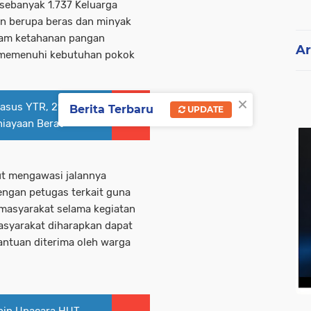
sebanyak 1.737 Keluarga
n berupa beras dan minyak
ram ketahanan pangan
Ar
 memenuhi kebutuhan pokok
×
Kasus YTR, 21 Adegan
Berita Terbaru
UPDATE
iayaan Berat
ut mengawasi jalannya
engan petugas terkait guna
 masyarakat selama kegiatan
masyarakat diharapkan dapat
ntuan diterima oleh warga