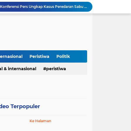
Kapolres Majalengka Hadiri Kuliah Umum Nasional Bersama Kepala BNN RI di UNMA
Polisi Gagalkan Peredaran Ribuan Butir Obat Keras Tanpa Izin di Tarogong Kidul
PAI dan 19 Organisasi Advokat Tolak Dewan Advokat Nasional, Sultan Junaidi: Jangan Ada Intervensi, Kembalikan Marwah Advokat
Isu Jual Beli Jabatan ASN Majalengka: Jangan Antikritik, Buka Saja Semua Proses Rotasi dan Mutasi Jabatan kepada Publik
Asah Fisik Dan Mental Prajurit, Kodim 0808/Blitar Gelar Uji Kenaikan Tingkat Pencak Silat Militer
Perdamaian Hotman Paris vs PWI: Ketika Marwah Pers Dijual Murah di Meja Kekuasaan Oleh: Aceng Syamsul Hadie (ASH)"
Puluhan Tahun Tanpa Izin SIPA, RS Jantung Hasna Medika Cirebon Diduga Ambil Air Tanah Secara Ilegal; Advokat Kirim Surat Somasi
Kapolres Pidie Pererat Silaturahmi dengan Pimpinan HUDA Pidie, Ajak Jaga Damai Aceh dan Semarakkan HUT RI ke-81
ternasional
Peristiwa
Politik
Polisi Tangkap 2 Pria Pengunggah Konten Provokasi dan Unggahan Palsu Soal Pemerintah di Threads.
l & internasional
peristiwa
Polres Majalengka Gelar Konferensi Pers Ungkap Kasus Peredaran Sabu 18,13 Gram
deo Terpopuler
Ke Halaman