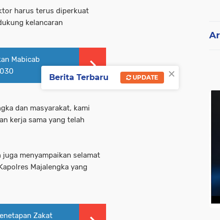
tor harus terus diperkuat
ndukung kelancaran
Ar
kan Mabicab
×
2030
Berita Terbaru
UPDATE
gka dan masyarakat, kami
an kerja sama yang telah
n juga menyampaikan selamat
Kapolres Majalengka yang
Penetapan Zakat