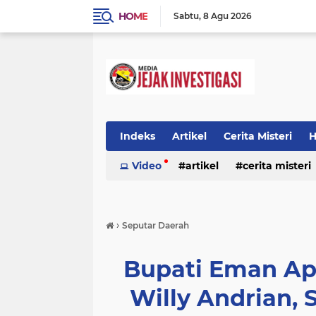
HOME
Sabtu
8 Agu 2026
Indeks
Artikel
Cerita Misteri
H
Prestasi
Video
Ragam Info
artikel
cerita misteri
Seputar Da
prestasi
ragam info
redaksi
›
Seputar Daerah
Bupati Eman Ap
Willy Andrian,