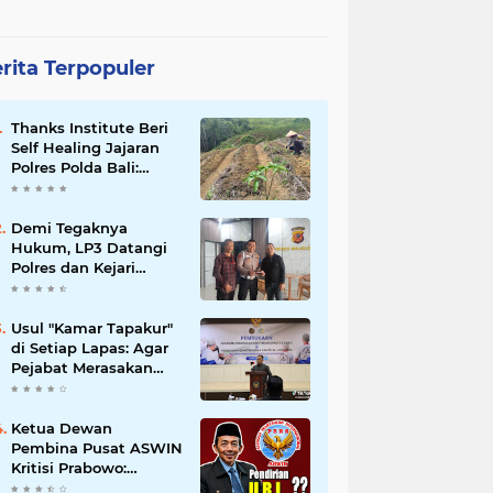
rita Terpopuler
Thanks Institute Beri
Self Healing Jajaran
Polres Polda Bali:
Mantapkan Program
Unggulan Kapolda
Demi Tegaknya
Hukum, LP3 Datangi
Polres dan Kejari
Majalengka; Minta
Penegakan
Proporsional:
Usul "Kamar Tapakur"
Restoratif untuk
di Setiap Lapas: Agar
Lemah, Tegas untuk
Pejabat Merasakan
Narkoba & Oknum
Suasana Penjara, Tak
Berani Korupsi dan
Menyalahgunakan
Ketua Dewan
Amanah
Pembina Pusat ASWIN
Kritisi Prabowo:
Evaluasi Pendirian