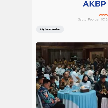
AKBP 
www.j
Sabtu, Februari 07, 2
komentar