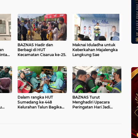
BAZNAS Hadir dan
Maknai Iduladha untuk
an
Berbagi di HUT
Keberkahan Majalengka
intah
Kecamatan Cisarua ke-25.
Langkung Sae
Dalam rangka HUT
BAZNAS Turut
Sumedang ke 448
Menghadiri Upacara
u
Kelurahan Talun Bagikan
Peringatan Hari Jadi
Sakit.
bantuan bagi Warga
Kabupaten Sumedang
Jompo.
ke-448 Serta
Membagikan Paket
Sembako dan Ganti Oli
Gratis Para Ojol.