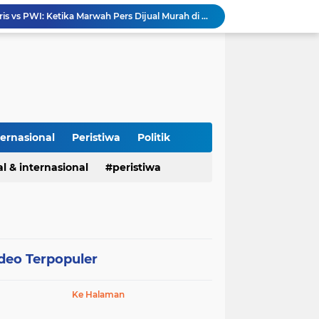
Puluhan Tahun Tanpa Izin SIPA, RS Jantung Hasna Medika Cirebon Diduga Ambil Air Tanah Secara Ilegal; Advokat Kirim Surat Somasi
Kapolres Pidie Pererat Silaturahmi dengan Pimpinan HUDA Pidie, Ajak Jaga Damai Aceh dan Semarakkan HUT RI ke-81
Polisi Tangkap 2 Pria Pengunggah Konten Provokasi dan Unggahan Palsu Soal Pemerintah di Threads.
Polres Majalengka Gelar Konferensi Pers Ungkap Kasus Peredaran Sabu 18,13 Gram
Kapolres Majalengka Hadiri Kuliah Umum Nasional Bersama Kepala BNN RI di UNMA
Polisi Gagalkan Peredaran Ribuan Butir Obat Keras Tanpa Izin di Tarogong Kidul
PAI dan 19 Organisasi Advokat Tolak Dewan Advokat Nasional, Sultan Junaidi: Jangan Ada Intervensi, Kembalikan Marwah Advokat
Isu Jual Beli Jabatan ASN Majalengka: Jangan Antikritik, Buka Saja Semua Proses Rotasi dan Mutasi Jabatan kepada Publik
ternasional
Peristiwa
Politik
Kapolda Jabar dan Gubernur KDM Perkuat Sinergi Berantas Kejahatan Jalanan Demi Jawa Barat Aman
l & internasional
peristiwa
Perdamaian Hotman Paris vs PWI: Ketika Marwah Pers Dijual Murah di Meja Kekuasaan Oleh: Aceng Syamsul Hadie (ASH)"
deo Terpopuler
Ke Halaman