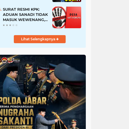
URI, Kalau Tidak
Mendesak Sebaiknya
SURAT RESMI KPK:
Dibatalkan
ADUAN SANADI TIDAK
MASUK WEWENANG,
DESA BABAKAN
JUSTRU DITETAPKAN
DESA ANTI KORUPSI
Lihat Selengkapnya
OLEH KEJAKSAAN