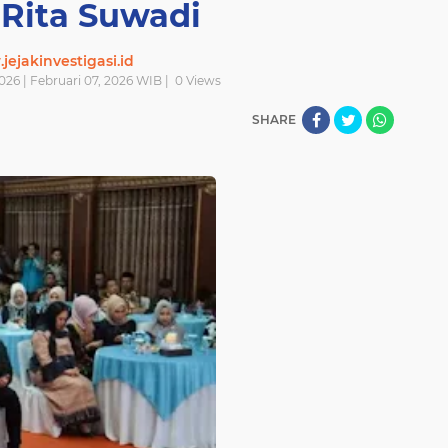
Rita Suwadi
ejakinvestigasi.id
026 | Februari 07, 2026 WIB |
0
Views
SHARE