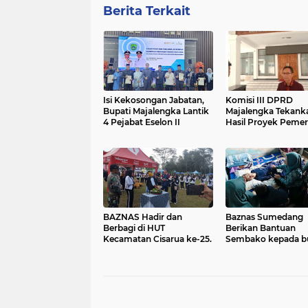
Berita Terkait
Isi Kekosongan Jabatan,
Komisi III DPRD
Bupati Majalengka Lantik
Majalengka Tekank
4 Pejabat Eselon II
Hasil Proyek Pemer
Berkualitas Dan
Bermanfaat.
BAZNAS Hadir dan
Baznas Sumedang
Berbagi di HUT
Berikan Bantuan
Kecamatan Cisarua ke-25.
Sembako kepada b
atikah yang Sedang 