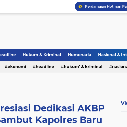
eadline
Hukum & Kriminal
Humonaria
Nasional & In
erah
ekonomi
TNI & POLRI
headline
UU Pers
hukum' & kriminal
nasiona
Vi
resiasi Dedikasi AKBP
 Sambut Kapolres Baru