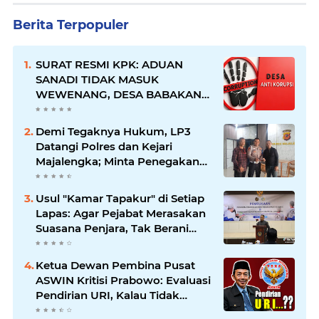
Berita Terpopuler
SURAT RESMI KPK: ADUAN
SANADI TIDAK MASUK
WEWENANG, DESA BABAKAN
JUSTRU DITETAPKAN DESA
ANTI KORUPSI OLEH
Demi Tegaknya Hukum, LP3
KEJAKSAAN
Datangi Polres dan Kejari
Majalengka; Minta Penegakan
Proporsional: Restoratif untuk
Lemah, Tegas untuk Narkoba &
Usul "Kamar Tapakur" di Setiap
Oknum
Lapas: Agar Pejabat Merasakan
Suasana Penjara, Tak Berani
Korupsi dan Menyalahgunakan
Amanah
Ketua Dewan Pembina Pusat
ASWIN Kritisi Prabowo: Evaluasi
Pendirian URI, Kalau Tidak
Mendesak Sebaiknya