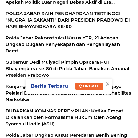
Apakah Politik Luar Negeri Bebas Aktif di Era
Prabowo Mengalami Krisis Identitas?
POLDA JABAR RAIH PENGHARGAAN TERTINGGI
"NUGRAHA SAKANTI" DARI PRESIDEN PRABOWO DI
HARI BHAYANGKARA KE-80
Polda Jabar Rekonstruksi Kasus YTR, 21 Adegan
Ungkap Dugaan Penyekapan dan Penganiayaan
Berat
Gubernur Dedi Mulyadi Pimpin Upacara HUT
Bhayangkara ke-80 di Polda Jabar, Bacakan Amanat
Presiden Prabowo
×
Berita Terbaru
Kunjungi BNN RI, BMCC FH Universitas Brawijaya
UPDATE
Pelajari Dinamika Penegakan Hukum dan Rehabilitasi
Narkotika
BUBARKAN KOMNAS PEREMPUAN: Ketika Empati
Dikalahkan oleh Formalisme Hukum Oleh Aceng
Syamsul Hadie (ASH)
Polda Jabar Ungkap Kasus Peredaran Benih Bening