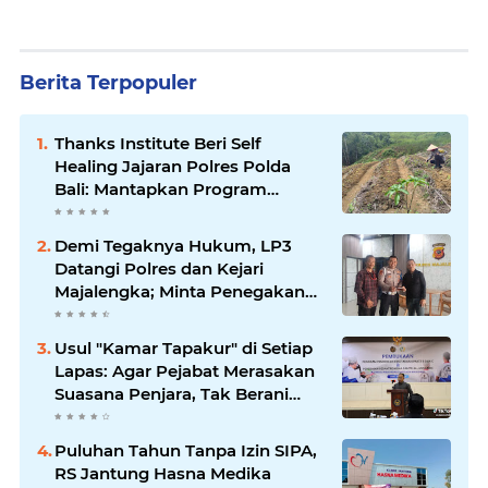
Berita Terpopuler
Thanks Institute Beri Self
Healing Jajaran Polres Polda
Bali: Mantapkan Program
Unggulan Kapolda
Demi Tegaknya Hukum, LP3
Datangi Polres dan Kejari
Majalengka; Minta Penegakan
Proporsional: Restoratif untuk
Lemah, Tegas untuk Narkoba &
Usul "Kamar Tapakur" di Setiap
Oknum
Lapas: Agar Pejabat Merasakan
Suasana Penjara, Tak Berani
Korupsi dan Menyalahgunakan
Amanah
Puluhan Tahun Tanpa Izin SIPA,
RS Jantung Hasna Medika