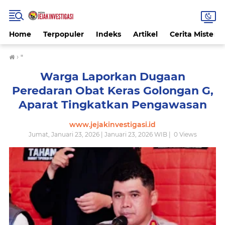
Home
Terpopuler
Indeks
Artikel
Cerita Misteri
›
"
Warga Laporkan Dugaan
Peredaran Obat Keras Golongan G,
Aparat Tingkatkan Pengawasan
www.jejakinvestigasi.id
Jumat, Januari 23, 2026 | Januari 23, 2026 WIB |
0
Views