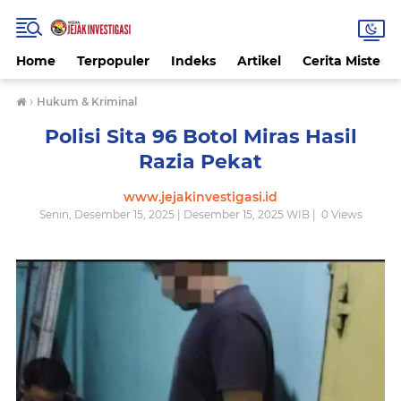
Home
Terpopuler
Indeks
Artikel
Cerita Misteri
›
Hukum & Kriminal
Polisi Sita 96 Botol Miras Hasil
Razia Pekat
www.jejakinvestigasi.id
Senin, Desember 15, 2025 | Desember 15, 2025 WIB |
0
Views