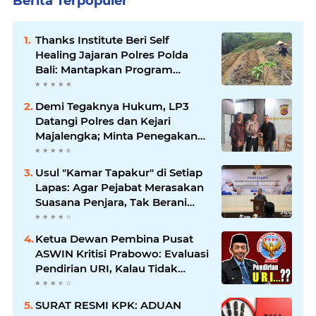
Berita Terpopuler
Thanks Institute Beri Self
Healing Jajaran Polres Polda
Bali: Mantapkan Program
Unggulan Kapolda
Demi Tegaknya Hukum, LP3
Datangi Polres dan Kejari
Majalengka; Minta Penegakan
Proporsional: Restoratif untuk
Lemah, Tegas untuk Narkoba &
Usul "Kamar Tapakur" di Setiap
Oknum
Lapas: Agar Pejabat Merasakan
Suasana Penjara, Tak Berani
Korupsi dan Menyalahgunakan
Amanah
Ketua Dewan Pembina Pusat
ASWIN Kritisi Prabowo: Evaluasi
Pendirian URI, Kalau Tidak
Mendesak Sebaiknya
Dibatalkan
SURAT RESMI KPK: ADUAN