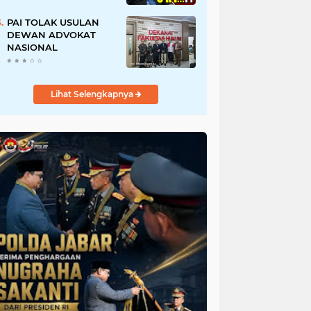
URI, Kalau Tidak
Mendesak Sebaiknya
PAI TOLAK USULAN
Dibatalkan
DEWAN ADVOKAT
NASIONAL
Lihat Selengkapnya