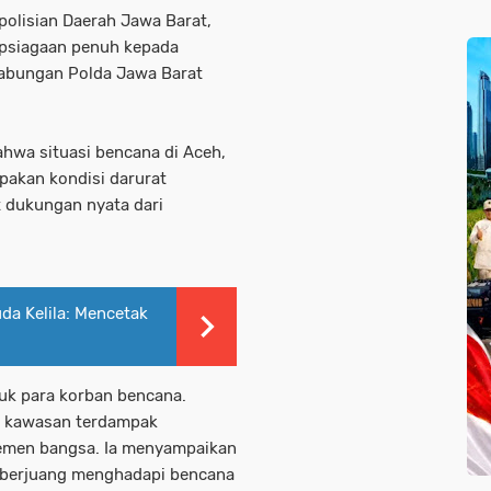
olisian Daerah Jawa Barat,
apsiagaan penuh kepada
gabungan Polda Jawa Barat
.
wa situasi bencana di Aceh,
pakan kondisi darurat
 dukungan nyata dari
da Kelila: Mencetak
uk para korban bencana.
i kawasan terdampak
lemen bangsa. Ia menyampaikan
 berjuang menghadapi bencana