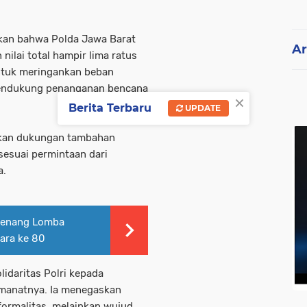
kan bahwa Polda Jawa Barat
Ar
ilai total hampir lima ratus
untuk meringankan beban
mendukung penanganan bencana
×
Berita Terbaru
UPDATE
apkan dukungan tambahan
sesuai permintaan dari
a.
menang Lomba
ara ke 80
lidaritas Polri kepada
amanatnya. Ia menegaskan
ormalitas, melainkan wujud