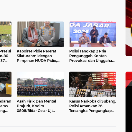
resisi
Kapolres Pidie Pererat
Polisi Tangkap 2 Pria
ke-80
Silaturahmi dengan
Pengunggah Konten
137
Pimpinan HUDA Pidie,
Provokasi dan Unggahan
Ajak Jaga Damai Aceh
Palsu Soal Pemerintah di
dan Semarakkan HUT RI
Threads.
ke-81
edaran
Asah Fisik Dan Mental
Kasus Narkoba di Subang,
Keras
Prajurit, Kodim
Polisi Amankan 26
ong
0808/Blitar Gelar Uji
Tersangka Pengungkapan
Kenaikan Tingkat Pencak
kasus narkoba Polres
Silat Militer
Subang