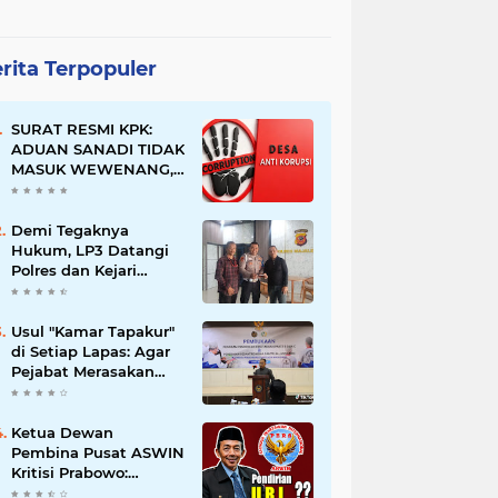
rita Terpopuler
SURAT RESMI KPK:
ADUAN SANADI TIDAK
MASUK WEWENANG,
DESA BABAKAN
JUSTRU DITETAPKAN
DESA ANTI KORUPSI
Demi Tegaknya
OLEH KEJAKSAAN
Hukum, LP3 Datangi
Polres dan Kejari
Majalengka; Minta
Penegakan
Proporsional:
Usul "Kamar Tapakur"
Restoratif untuk
di Setiap Lapas: Agar
Lemah, Tegas untuk
Pejabat Merasakan
Narkoba & Oknum
Suasana Penjara, Tak
Berani Korupsi dan
Menyalahgunakan
Ketua Dewan
Amanah
Pembina Pusat ASWIN
Kritisi Prabowo:
Evaluasi Pendirian