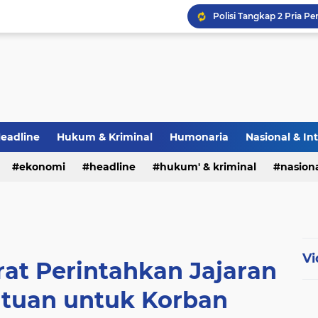
eadline
Hukum & Kriminal
Humonaria
Nasional & In
erah
ekonomi
TNI & POLRI
headline
UU Pers
hukum' & kriminal
nasiona
Vi
at Perintahkan Jajaran
ntuan untuk Korban