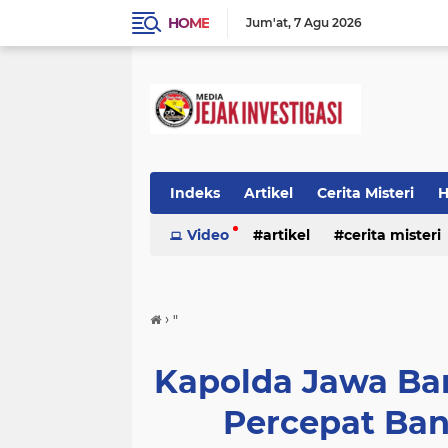
HOME
Jum'at
7 Agu 2026
Indeks
Artikel
Cerita Misteri
H
Prestasi
Video
Ragam Info
artikel
cerita misteri
Seputar Da
prestasi
ragam info
redaksi
›
"
Kapolda Jawa Bar
Percepat Ba