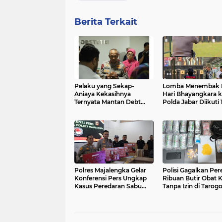
Berita Terkait
Pelaku yang Sekap-
Lomba Menembak P
Aniaya Kekasihnya
Hari Bhayangkara 
Ternyata Mantan Debt
Polda Jabar Diikuti 
Collector, Polisi Dalami
Peserta
Dugaan Keterlibatan
Pihak Lain
Polres Majalengka Gelar
Polisi Gagalkan Per
Konferensi Pers Ungkap
Ribuan Butir Obat 
Kasus Peredaran Sabu
Tanpa Izin di Tarog
18,13 Gram
Kidul