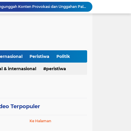
Polisi Tangkap 2 Pria Pengunggah Konten Provokasi dan Unggahan Palsu Soal Pemerintah di Threads.
Polres Majalengka Gelar Konferensi Pers Ungkap Kasus Peredaran Sabu 18,13 Gram
Kapolres Majalengka Hadiri Kuliah Umum Nasional Bersama Kepala BNN RI di UNMA
Polisi Gagalkan Peredaran Ribuan Butir Obat Keras Tanpa Izin di Tarogong Kidul
PAI dan 19 Organisasi Advokat Tolak Dewan Advokat Nasional, Sultan Junaidi: Jangan Ada Intervensi, Kembalikan Marwah Advokat
Isu Jual Beli Jabatan ASN Majalengka: Jangan Antikritik, Buka Saja Semua Proses Rotasi dan Mutasi Jabatan kepada Publik
Asah Fisik Dan Mental Prajurit, Kodim 0808/Blitar Gelar Uji Kenaikan Tingkat Pencak Silat Militer
Kasus Narkoba di Subang, Polisi Amankan 26 Tersangka Pengungkapan kasus narkoba Polres Subang
ternasional
Peristiwa
Politik
Cegah Makanan Terbuang, Koramil Sumberjaya dan BGN Alihkan Distribusi MBG ke Lokasi Latihan Paskibraka Palasah
l & internasional
peristiwa
Kapolres Pidie Pererat Silaturahmi dengan Pimpinan HUDA Pidie, Ajak Jaga Damai Aceh dan Semarakkan HUT RI ke-81
deo Terpopuler
Ke Halaman