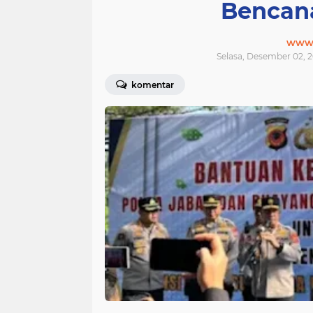
Bencan
www.j
Selasa, Desember 02, 
komentar