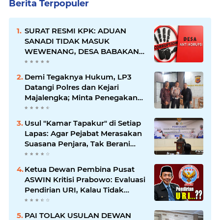
Berita Terpopuler
SURAT RESMI KPK: ADUAN
SANADI TIDAK MASUK
WEWENANG, DESA BABAKAN
JUSTRU DITETAPKAN DESA
ANTI KORUPSI OLEH
Demi Tegaknya Hukum, LP3
KEJAKSAAN
Datangi Polres dan Kejari
Majalengka; Minta Penegakan
Proporsional: Restoratif untuk
Lemah, Tegas untuk Narkoba &
Usul "Kamar Tapakur" di Setiap
Oknum
Lapas: Agar Pejabat Merasakan
Suasana Penjara, Tak Berani
Korupsi dan Menyalahgunakan
Amanah
Ketua Dewan Pembina Pusat
ASWIN Kritisi Prabowo: Evaluasi
Pendirian URI, Kalau Tidak
Mendesak Sebaiknya
Dibatalkan
PAI TOLAK USULAN DEWAN