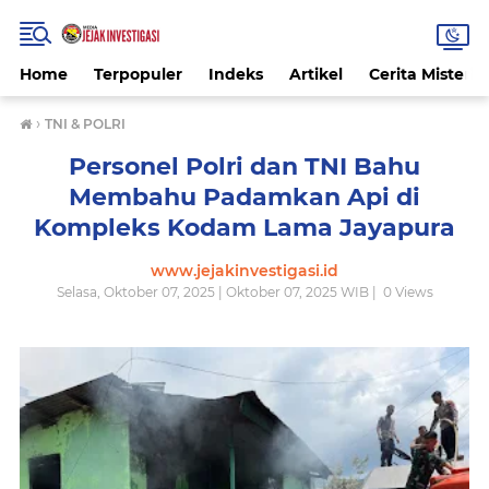
Home
Terpopuler
Indeks
Artikel
Cerita Misteri
›
TNI & POLRI
Personel Polri dan TNI Bahu
Membahu Padamkan Api di
Kompleks Kodam Lama Jayapura
www.jejakinvestigasi.id
Selasa, Oktober 07, 2025 | Oktober 07, 2025 WIB |
0
Views