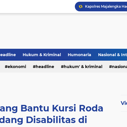
eadline
Hukum & Kriminal
Humonaria
Nasional & In
erah
ekonomi
TNI & POLRI
headline
UU Pers
hukum' & kriminal
nasiona
Vi
ng Bantu Kursi Roda
ang Disabilitas di