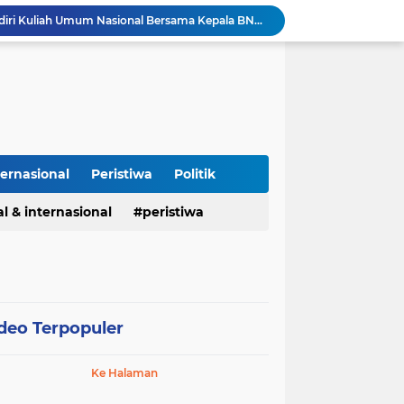
Kapolres Majalengka Hadiri Kuliah Umum Nasional Bersama Kepala BNN RI di UNMA
Polisi Gagalkan Peredaran Ribuan Butir Obat Keras Tanpa Izin di Tarogong Kidul
PAI dan 19 Organisasi Advokat Tolak Dewan Advokat Nasional, Sultan Junaidi: Jangan Ada Intervensi, Kembalikan Marwah Advokat
Isu Jual Beli Jabatan ASN Majalengka: Jangan Antikritik, Buka Saja Semua Proses Rotasi dan Mutasi Jabatan kepada Publik
Kapolda Jabar dan Gubernur KDM Perkuat Sinergi Berantas Kejahatan Jalanan Demi Jawa Barat Aman
Perdamaian Hotman Paris vs PWI: Ketika Marwah Pers Dijual Murah di Meja Kekuasaan Oleh: Aceng Syamsul Hadie (ASH)"
Puluhan Tahun Tanpa Izin SIPA, RS Jantung Hasna Medika Cirebon Diduga Ambil Air Tanah Secara Ilegal; Advokat Kirim Surat Somasi
Kapolres Pidie Pererat Silaturahmi dengan Pimpinan HUDA Pidie, Ajak Jaga Damai Aceh dan Semarakkan HUT RI ke-81
ternasional
Peristiwa
Politik
Polisi Tangkap 2 Pria Pengunggah Konten Provokasi dan Unggahan Palsu Soal Pemerintah di Threads.
Polres Majalengka Gelar Konferensi Pers Ungkap Kasus Peredaran Sabu 18,13 Gram
l & internasional
peristiwa
deo Terpopuler
Ke Halaman