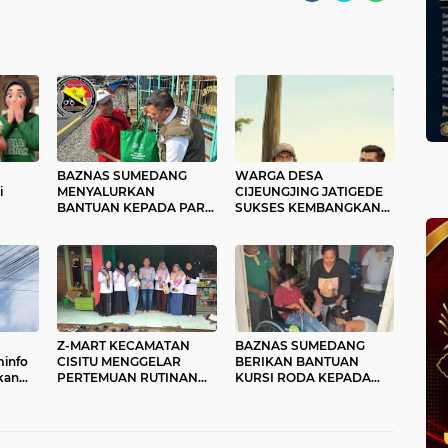
BAZNAS SUMEDANG
WARGA DESA
i
MENYALURKAN
CIJEUNGJING JATIGEDE
BANTUAN KEPADA PARA
SUKSES KEMBANGKAN
LANSIA DAN KAUM
PROGRAM BALAI
DHUAFA
TERNAK DARI BAZNAS
SUMEDANG
Z-MART KECAMATAN
BAZNAS SUMEDANG
info
CISITU MENGGELAR
BERIKAN BANTUAN
kan
PERTEMUAN RUTINAN
KURSI RODA KEPADA
BULANAN
ANANDA PENYANDANG
DISABILITAS