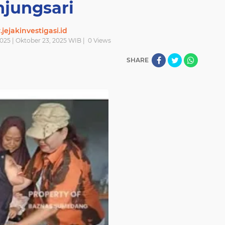
njungsari
ejakinvestigasi.id
025 | Oktober 23, 2025 WIB |
0
Views
SHARE