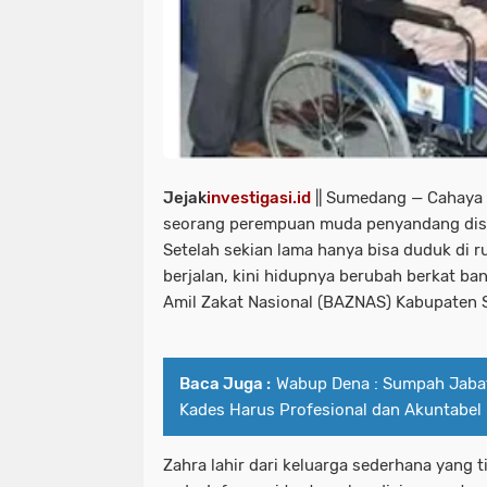
Jejak
investigasi.id
|| Sumedang — Cahaya
seorang perempuan muda penyandang disab
Setelah sekian lama hanya bisa duduk di
berjalan, kini hidupnya berubah berkat ba
Amil Zakat Nasional (BAZNAS) Kabupaten
Baca Juga :
Wabup Dena : Sumpah Jaba
Kades Harus Profesional dan Akuntabel
Zahra lahir dari keluarga sederhana yang