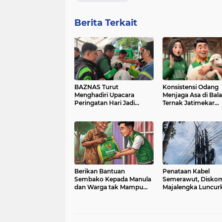
Berita Terkait
BAZNAS Turut
Konsistensi Odang
Menghadiri Upacara
Menjaga Asa di Bala
Peringatan Hari Jadi
Ternak Jatimekar
Kabupaten Sumedang
Bersama BAZNAS
ke-448 Serta
Membagikan Paket
Sembako dan Ganti Oli
Gratis Para Ojol.
Berikan Bantuan
Penataan Kabel
Sembako Kepada Manula
Semerawut, Diskom
dan Warga tak Mampu
Majalengka Luncur
dari Baznas Sumedang.
Program “SAJUTA”.