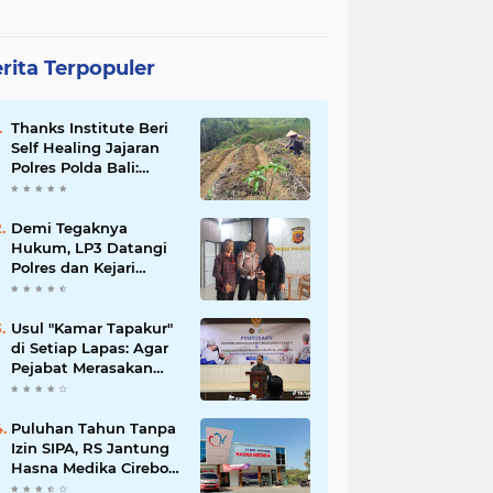
rita Terpopuler
Thanks Institute Beri
Self Healing Jajaran
Polres Polda Bali:
Mantapkan Program
Unggulan Kapolda
Demi Tegaknya
Hukum, LP3 Datangi
Polres dan Kejari
Majalengka; Minta
Penegakan
Proporsional:
Usul "Kamar Tapakur"
Restoratif untuk
di Setiap Lapas: Agar
Lemah, Tegas untuk
Pejabat Merasakan
Narkoba & Oknum
Suasana Penjara, Tak
Berani Korupsi dan
Menyalahgunakan
Puluhan Tahun Tanpa
Amanah
Izin SIPA, RS Jantung
Hasna Medika Cirebon
Diduga Ambil Air