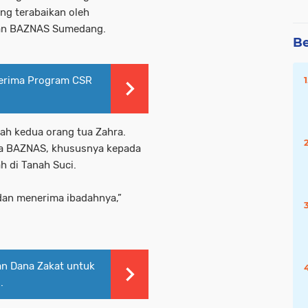
ng terabaikan oleh
ngan BAZNAS Sumedang.
Be
Terima Program CSR
jah kedua orang tua Zahra.
da BAZNAS, khususnya kepada
h di Tanah Suci.
dan menerima ibadahnya,”
n Dana Zakat untuk
.