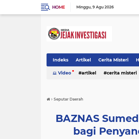
HOME
Minggu
9 Agu 2026
Indeks
Artikel
Cerita Misteri
H
Prestasi
Video
Ragam Info
artikel
cerita misteri
Seputar Da
prestasi
ragam info
redaksi
›
Seputar Daerah
BAZNAS Sumeda
bagi Penyand