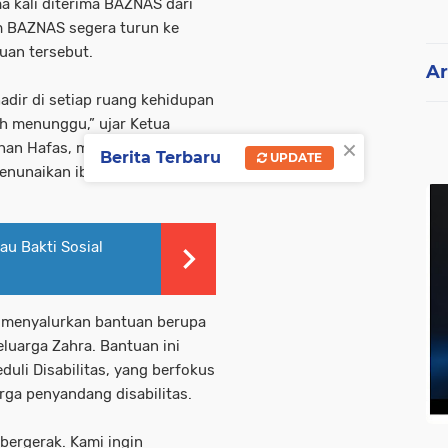
a kali diterima BAZNAS dari
m BAZNAS segera turun ke
uan tersebut.
Ar
adir di setiap ruang kehidupan
h menunggu,” ujar Ketua
×
an Hafas, melalui pesan
Berita Terbaru
UPDATE
menunaikan ibadah umrah.
u Bakti Sosial
 menyalurkan bantuan berupa
luarga Zahra. Bantuan ini
uli Disabilitas, yang berfokus
ga penyandang disabilitas.
bergerak. Kami ingin