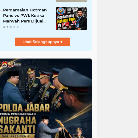
Tanah Secara Ilegal;
Advokat Kirim Surat
Perdamaian Hotman
Somasi
Paris vs PWI: Ketika
Marwah Pers Dijual
Murah di Meja
Kekuasaan Oleh:
Aceng Syamsul Hadie
Lihat Selengkapnya
(ASH)"