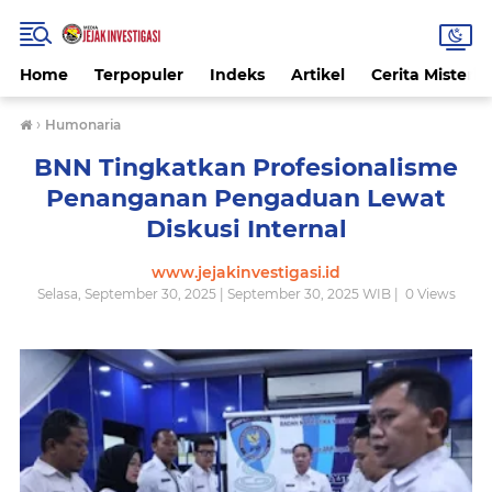
Home
Terpopuler
Indeks
Artikel
Cerita Misteri
›
Humonaria
BNN Tingkatkan Profesionalisme
Penanganan Pengaduan Lewat
Diskusi Internal
www.jejakinvestigasi.id
Selasa, September 30, 2025 | September 30, 2025 WIB |
0
Views