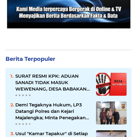
Berita Terpopuler
SURAT RESMI KPK: ADUAN
SANADI TIDAK MASUK
WEWENANG, DESA BABAKAN
JUSTRU DITETAPKAN DESA
ANTI KORUPSI OLEH
Demi Tegaknya Hukum, LP3
KEJAKSAAN
Datangi Polres dan Kejari
Majalengka; Minta Penegakan
Proporsional: Restoratif untuk
Lemah, Tegas untuk Narkoba &
Usul "Kamar Tapakur" di Setiap
Oknum