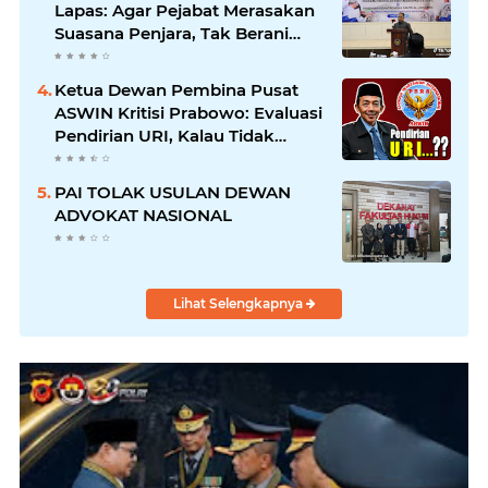
Lapas: Agar Pejabat Merasakan
Suasana Penjara, Tak Berani
Korupsi dan Menyalahgunakan
Amanah
Ketua Dewan Pembina Pusat
ASWIN Kritisi Prabowo: Evaluasi
Pendirian URI, Kalau Tidak
Mendesak Sebaiknya
Dibatalkan
PAI TOLAK USULAN DEWAN
ADVOKAT NASIONAL
Lihat Selengkapnya