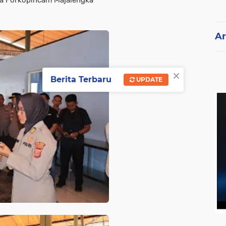
a Forkopincam Majalengka
Ar
×
Berita Terbaru
UPDATE