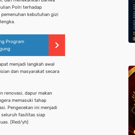
 ini, dan menekankan bahwa
lian Polri terhadap
 pemenuhan kebutuhan gizi
lengka.
ng Program
agung
apat menjadi langkah awal
isian dan masyarakat secara
n renovasi, dapur makan
 segera memasuki tahap
si. Pengecekan ini menjadi
eluruh fasilitas siap
uas. (Red/yh)