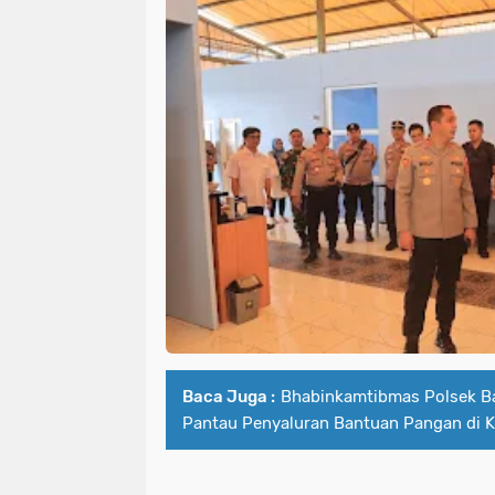
Baca Juga :
Bhabinkamtibmas Polsek B
Pantau Penyaluran Bantuan Pangan di K