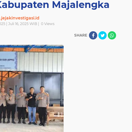
 Kabupaten Majalengka
ejakinvestigasi.id
025 | Juli 16, 2025 WIB |
0
Views
SHARE