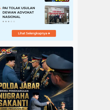
URI, Kalau Tidak
Mendesak Sebaiknya
PAI TOLAK USULAN
Dibatalkan
DEWAN ADVOKAT
NASIONAL
Lihat Selengkapnya