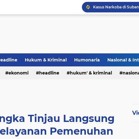
eadline
Hukum & Kriminal
Humonaria
Nasional & In
erah
ekonomi
TNI & POLRI
headline
UU Pers
hukum' & kriminal
nasiona
Vi
engka Tinjau Langsung
 Pelayanan Pemenuhan