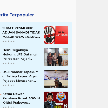
rita Terpopuler
SURAT RESMI KPK:
ADUAN SANADI TIDAK
MASUK WEWENANG,
DESA BABAKAN
JUSTRU DITETAPKAN
DESA ANTI KORUPSI
Demi Tegaknya
OLEH KEJAKSAAN
Hukum, LP3 Datangi
Polres dan Kejari
Majalengka; Minta
Penegakan
Proporsional:
Usul "Kamar Tapakur"
Restoratif untuk
di Setiap Lapas: Agar
Lemah, Tegas untuk
Pejabat Merasakan
Narkoba & Oknum
Suasana Penjara, Tak
Berani Korupsi dan
Menyalahgunakan
Ketua Dewan
Amanah
Pembina Pusat ASWIN
Kritisi Prabowo:
Evaluasi Pendirian