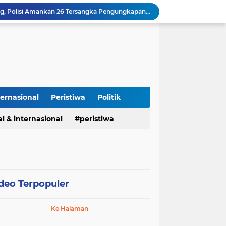
Cegah Makanan Terbuang, Koramil Sumberjaya dan BGN Alihkan Distribusi MBG ke Lokasi Latihan Paskibraka Palasah
Kapolres Pidie Pererat Silaturahmi dengan Pimpinan HUDA Pidie, Ajak Jaga Damai Aceh dan Semarakkan HUT RI ke-81
Polisi Tangkap 2 Pria Pengunggah Konten Provokasi dan Unggahan Palsu Soal Pemerintah di Threads.
Polres Majalengka Gelar Konferensi Pers Ungkap Kasus Peredaran Sabu 18,13 Gram
Kapolres Majalengka Hadiri Kuliah Umum Nasional Bersama Kepala BNN RI di UNMA
Polisi Gagalkan Peredaran Ribuan Butir Obat Keras Tanpa Izin di Tarogong Kidul
PAI dan 19 Organisasi Advokat Tolak Dewan Advokat Nasional, Sultan Junaidi: Jangan Ada Intervensi, Kembalikan Marwah Advokat
Isu Jual Beli Jabatan ASN Majalengka: Jangan Antikritik, Buka Saja Semua Proses Rotasi dan Mutasi Jabatan kepada Publik
ternasional
Peristiwa
Politik
Asah Fisik Dan Mental Prajurit, Kodim 0808/Blitar Gelar Uji Kenaikan Tingkat Pencak Silat Militer
l & internasional
peristiwa
Kasus Narkoba di Subang, Polisi Amankan 26 Tersangka Pengungkapan kasus narkoba Polres Subang
deo Terpopuler
Ke Halaman