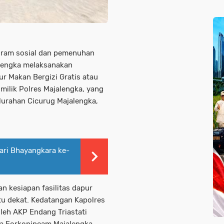
gram sosial dan pemenuhan
alengka melaksanakan
r Makan Bergizi Gratis atau
ilik Polres Majalengka, yang
lurahan Cicurug Majalengka,
ri Bhayangkara ke-
n kesiapan fasilitas dapur
tu dekat. Kedatangan Kapolres
leh AKP Endang Triastati