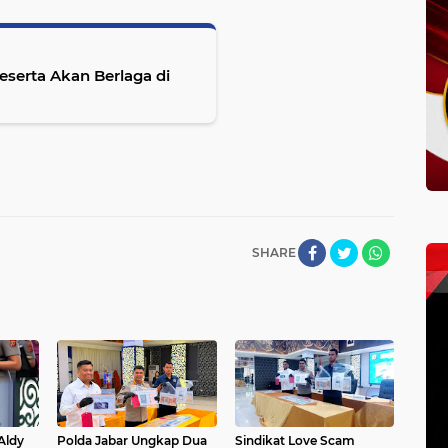
Peserta Akan Berlaga di
SHARE
ldy
Polda Jabar Ungkap Dua
‎Sindikat Love Scam