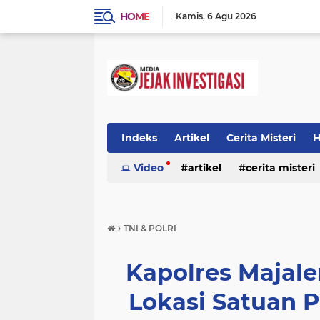
HOME
Kamis
6 Agu 2026
Indeks
Artikel
Cerita Misteri
H
Prestasi
Video
Ragam Info
artikel
cerita misteri
Seputar Da
prestasi
ragam info
redaksi
›
TNI & POLRI
Kapolres Majal
Lokasi Satuan