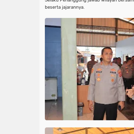
Selaku Penanggung jawab Wilayah bersam
beserta jajarannya.