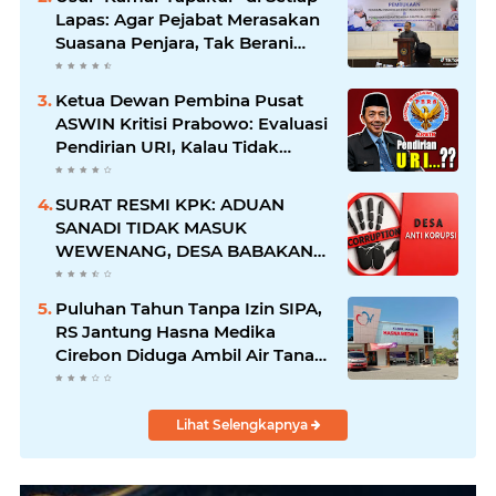
Oknum
Lapas: Agar Pejabat Merasakan
Suasana Penjara, Tak Berani
Korupsi dan Menyalahgunakan
Amanah
Ketua Dewan Pembina Pusat
ASWIN Kritisi Prabowo: Evaluasi
Pendirian URI, Kalau Tidak
Mendesak Sebaiknya
Dibatalkan
SURAT RESMI KPK: ADUAN
SANADI TIDAK MASUK
WEWENANG, DESA BABAKAN
JUSTRU DITETAPKAN DESA
ANTI KORUPSI OLEH
Puluhan Tahun Tanpa Izin SIPA,
KEJAKSAAN
RS Jantung Hasna Medika
Cirebon Diduga Ambil Air Tanah
Secara Ilegal; Advokat Kirim
Surat Somasi
Lihat Selengkapnya