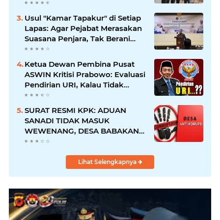
Proporsional: Restoratif untuk
Lemah, Tegas untuk Narkoba &
Usul "Kamar Tapakur" di Setiap
Oknum
Lapas: Agar Pejabat Merasakan
Suasana Penjara, Tak Berani
Korupsi dan Menyalahgunakan
Amanah
Ketua Dewan Pembina Pusat
ASWIN Kritisi Prabowo: Evaluasi
Pendirian URI, Kalau Tidak
Mendesak Sebaiknya
Dibatalkan
SURAT RESMI KPK: ADUAN
SANADI TIDAK MASUK
WEWENANG, DESA BABAKAN
JUSTRU DITETAPKAN DESA
ANTI KORUPSI OLEH
KEJAKSAAN
Lihat Selengkapnya