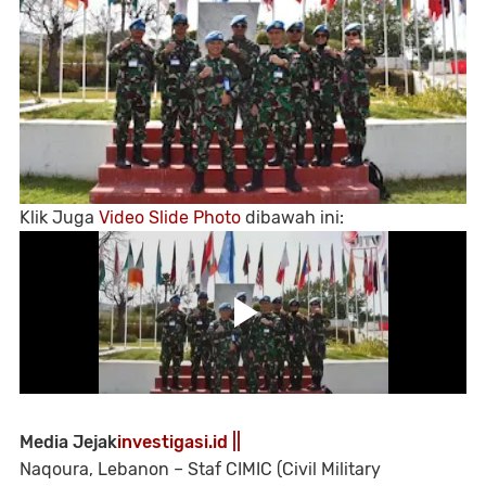
Klik
Juga
Video Slide Photo
dibawah ini:
Media Jejak
investigasi.id ||
Naqoura, Lebanon – Staf CIMIC (Civil Military