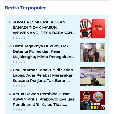
Berita Terpopuler
SURAT RESMI KPK: ADUAN
SANADI TIDAK MASUK
WEWENANG, DESA BABAKAN
JUSTRU DITETAPKAN DESA
ANTI KORUPSI OLEH
Demi Tegaknya Hukum, LP3
KEJAKSAAN
Datangi Polres dan Kejari
Majalengka; Minta Penegakan
Proporsional: Restoratif untuk
Lemah, Tegas untuk Narkoba &
Usul "Kamar Tapakur" di Setiap
Oknum
Lapas: Agar Pejabat Merasakan
Suasana Penjara, Tak Berani
Korupsi dan Menyalahgunakan
Amanah
Ketua Dewan Pembina Pusat
ASWIN Kritisi Prabowo: Evaluasi
Pendirian URI, Kalau Tidak
Mendesak Sebaiknya