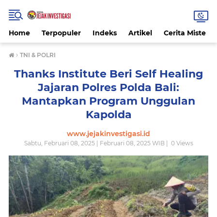
Home
Terpopuler
Indeks
Artikel
Cerita Misteri
›
TNI & POLRI
Thanks Institute Beri Self Healing
Jajaran Polres Polda Bali:
Mantapkan Program Unggulan
Kapolda
www.jejakinvestigasi.id
Sabtu, Februari 08, 2025 | Februari 08, 2025 WIB |
0
Views