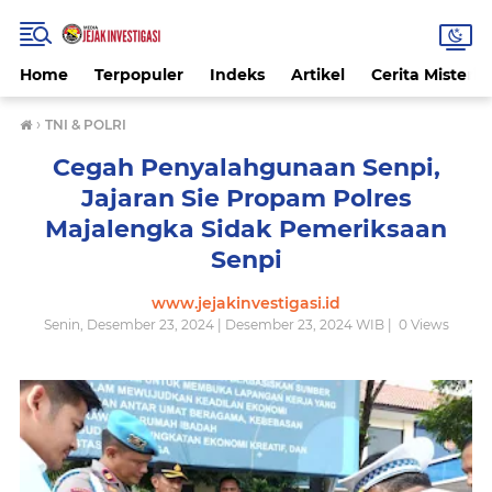
Home
Terpopuler
Indeks
Artikel
Cerita Misteri
›
TNI & POLRI
Cegah Penyalahgunaan Senpi,
Jajaran Sie Propam Polres
Majalengka Sidak Pemeriksaan
Senpi
www.jejakinvestigasi.id
Senin, Desember 23, 2024 | Desember 23, 2024 WIB |
0
Views