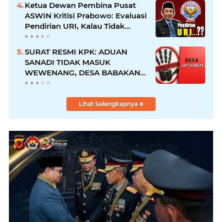
Amanah
Ketua Dewan Pembina Pusat
ASWIN Kritisi Prabowo: Evaluasi
Pendirian URI, Kalau Tidak
Mendesak Sebaiknya
Dibatalkan
SURAT RESMI KPK: ADUAN
SANADI TIDAK MASUK
WEWENANG, DESA BABAKAN
JUSTRU DITETAPKAN DESA
ANTI KORUPSI OLEH
KEJAKSAAN
Lihat Selengkapnya