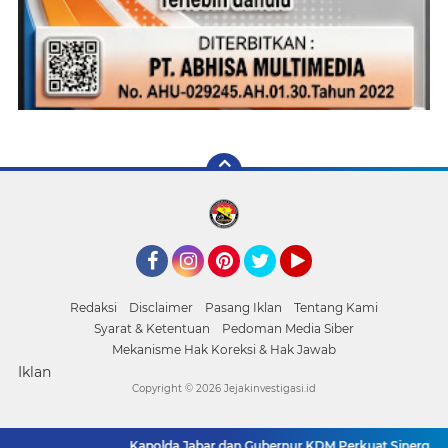
Facebook
Instagram
Pinterest
Twitter
YouTube
Redaksi
Disclaimer
Pasang Iklan
Tentang Kami
Syarat & Ketentuan
Pedoman Media Siber
Mekanisme Hak Koreksi & Hak Jawab
Iklan
Copyright ©
2026 Jejakinvestigasi.id
Kapolda Jabar dan Gubernur KDM Perkuat Sinergi Berantas 