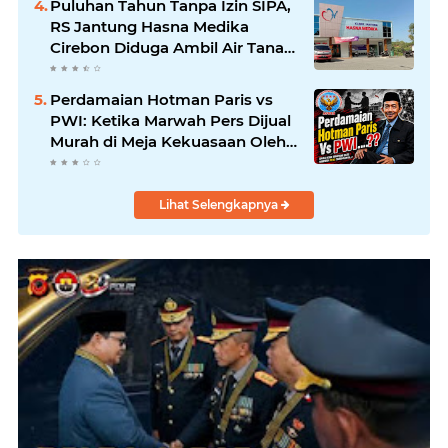
Puluhan Tahun Tanpa Izin SIPA,
RS Jantung Hasna Medika
Cirebon Diduga Ambil Air Tanah
Secara Ilegal; Advokat Kirim
Surat Somasi
Perdamaian Hotman Paris vs
PWI: Ketika Marwah Pers Dijual
Murah di Meja Kekuasaan Oleh:
Aceng Syamsul Hadie (ASH)"
Lihat Selengkapnya