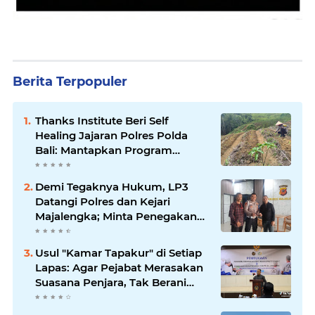
Berita Terpopuler
Thanks Institute Beri Self
Healing Jajaran Polres Polda
Bali: Mantapkan Program
Unggulan Kapolda
Demi Tegaknya Hukum, LP3
Datangi Polres dan Kejari
Majalengka; Minta Penegakan
Proporsional: Restoratif untuk
Lemah, Tegas untuk Narkoba &
Usul "Kamar Tapakur" di Setiap
Oknum
Lapas: Agar Pejabat Merasakan
Suasana Penjara, Tak Berani
Korupsi dan Menyalahgunakan
Amanah