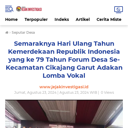
Home
Terpopuler
Indeks
Artikel
Cerita Misteri
›
Seputar Desa
Semaraknya Hari Ulang Tahun
Kemerdekaan Republik Indonesia
yang ke 79 Tahun Forum Desa Se-
Kecamatan Cikajang Garut Adakan
Lomba Vokal
www.jejakinvestigasi.id
Jumat, Agustus 23, 2024 | Agustus 23, 2024 WIB |
0
Views