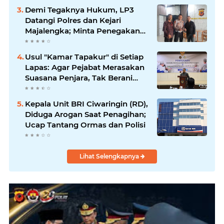
Demi Tegaknya Hukum, LP3
Datangi Polres dan Kejari
Majalengka; Minta Penegakan
Proporsional: Restoratif untuk
Lemah, Tegas untuk Narkoba &
Usul "Kamar Tapakur" di Setiap
Oknum
Lapas: Agar Pejabat Merasakan
Suasana Penjara, Tak Berani
Korupsi dan Menyalahgunakan
Amanah
Kepala Unit BRI Ciwaringin (RD),
Diduga Arogan Saat Penagihan;
Ucap Tantang Ormas dan Polisi
Lihat Selengkapnya