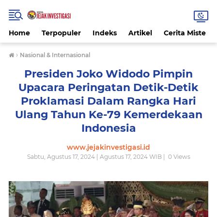
Home
Terpopuler
Indeks
Artikel
Cerita Misteri
›
Nasional & Internasional
Presiden Joko Widodo Pimpin
Upacara Peringatan Detik-Detik
Proklamasi Dalam Rangka Hari
Ulang Tahun Ke-79 Kemerdekaan
Indonesia
www.jejakinvestigasi.id
Sabtu, Agustus 17, 2024 | Agustus 17, 2024 WIB |
0
Views