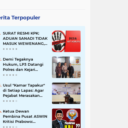
rita Terpopuler
SURAT RESMI KPK:
ADUAN SANADI TIDAK
MASUK WEWENANG,
DESA BABAKAN
JUSTRU DITETAPKAN
DESA ANTI KORUPSI
Demi Tegaknya
OLEH KEJAKSAAN
Hukum, LP3 Datangi
Polres dan Kejari
Majalengka; Minta
Penegakan
Proporsional:
Usul "Kamar Tapakur"
Restoratif untuk
di Setiap Lapas: Agar
Lemah, Tegas untuk
Pejabat Merasakan
Narkoba & Oknum
Suasana Penjara, Tak
Berani Korupsi dan
Menyalahgunakan
Ketua Dewan
Amanah
Pembina Pusat ASWIN
Kritisi Prabowo:
Evaluasi Pendirian