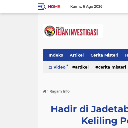
HOME
Kamis
6 Agu 2026
Indeks
Artikel
Cerita Misteri
H
Prestasi
Video
Ragam Info
artikel
cerita misteri
Seputar Da
prestasi
ragam info
redaksi
›
Ragam Info
Hadir di Jadeta
Keliling 