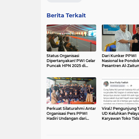
Berita Terkait
Status Organisasi
Dari Kunker PPWI
Dipertanyakan! PWI Gelar
Nasional ke Pondo
Puncak HPN 2025 di
Pesantren Al-Zaitun
Kalimantan Selatan, DP
Perpaduan Pendidi
tidak Hadir disusul
dan Industri Mariti
Presiden Prabowo juga
Menginspirasi
Tak Jadi Hadir
Perkuat Silaturahmi Antar
Viral.! Pengunjung 
Organisasi Pers PPWI
UD Keluhkan Pelay
Hadiri Undangan dari
Karyawan Toko Tid
DPD IWOI Kab.
Ramah
Majalengka