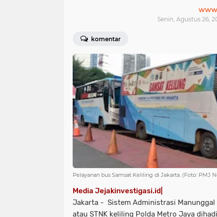
www.j
Senin, Agustus 26, 2
komentar
Pelayanan bus Samsat Keliling di Jakarta. (Foto: PMJ N
Media Jejakinvestigasi.id|
Jakarta - Sistem Administrasi Manunggal 
atau STNK keliling Polda Metro Jaya dih