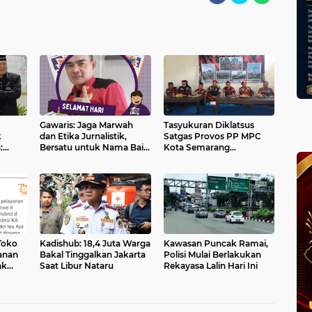
Gawaris: Jaga Marwah
Tasyukuran Diklatsus
k
dan Etika Jurnalistik,
Satgas Provos PP MPC
:
Bersatu untuk Nama Baik
Kota Semarang
kan
Pers
Berlangsung Khidmat
m yang
Serta Meriah
Toko
Kadishub: 18,4 Juta Warga
Kawasan Puncak Ramai,
anan
Bakal Tinggalkan Jakarta
Polisi Mulai Berlakukan
ak
Saat Libur Nataru
Rekayasa Lalin Hari Ini