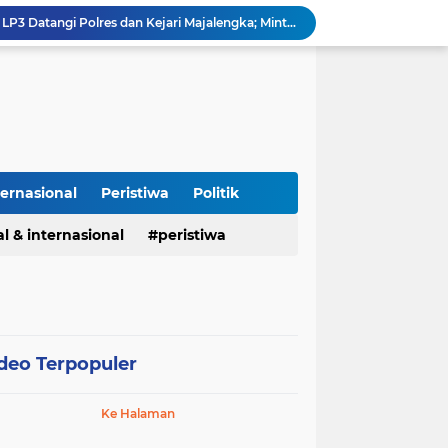
Demi Tegaknya Hukum, LP3 Datangi Polres dan Kejari Majalengka; Minta Penegakan Proporsional: Restoratif untuk Lemah, Tegas untuk Narkoba & Oknum
Kapolda Jabar Hadiri Haul Pondok Buntet, Ajak Ulama dan Polri Bersinergi Jaga Kondusivitas Jawa Barat.
Polrestabes Bandung Ungkap Kasus Tindak Pidana Penganiayaan Dan Pengeroyokan Yang Terjadi Di Kota Bandung.
Jembatan Gantung di Desa Hou Rampung, Perkuat Akses Warga Nias Lewat Program Bakti TNI AD Untuk Rakyat
RS Sumber Waras Ciwaringin Cirebon: Pasien Berobat Pakai BPJS di IGD Dipaksa Bayar Umum, Dokter Yusuf Bilang Tak Bisa Layani Meski Sudah Masuk Ruang Periksa
Asah Fisik Dan Mental Prajurit, Kodim 0808/Blitar Gelar Uji Kenaikan Tingkat Pencak Silat Militer
Kasus Narkoba di Subang, Polisi Amankan 26 Tersangka Pengungkapan kasus narkoba Polres Subang
Cegah Makanan Terbuang, Koramil Sumberjaya dan BGN Alihkan Distribusi MBG ke Lokasi Latihan Paskibraka Palasah
ternasional
Peristiwa
Politik
Unit Reskrim Polsek Ligung Bergerak Cepat Amankan dan Kembalikan Sepeda Motor Milik Warga Sempat Hilang
l & internasional
peristiwa
Usul "Kamar Tapakur" di Setiap Lapas: Agar Pejabat Merasakan Suasana Penjara, Tak Berani Korupsi dan Menyalahgunakan Amanah
deo Terpopuler
Ke Halaman