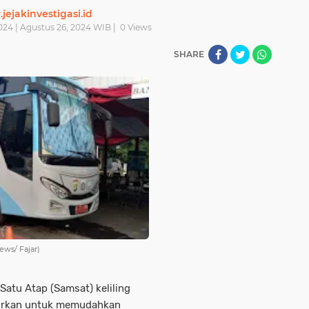
ejakinvestigasi.id
024 | Agustus 26, 2024 WIB |
0
Views
SHARE
ews/ Fajar)
Satu Atap (Samsat) keliling
adirkan untuk memudahkan