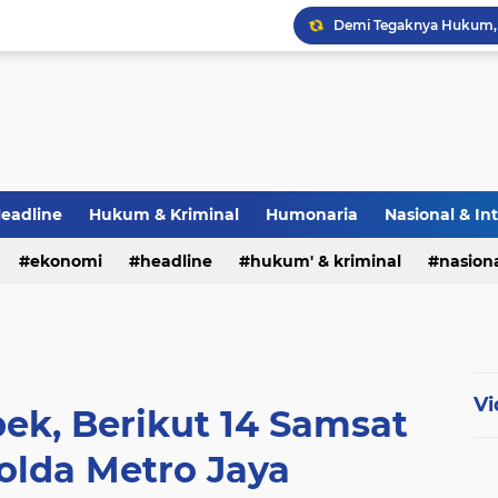
eadline
Hukum & Kriminal
Humonaria
Nasional & In
erah
ekonomi
TNI & POLRI
headline
UU Pers
hukum' & kriminal
nasiona
Vi
bek, Berikut 14 Samsat
Polda Metro Jaya