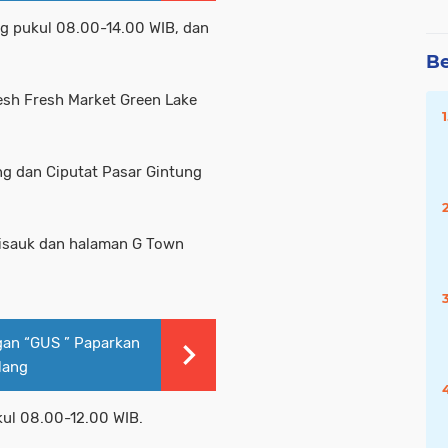
ng pukul 08.00-14.00 WIB, dan
Be
esh Fresh Market Green Lake
ng dan Ciputat Pasar Gintung
Cisauk dan halaman G Town
gan “GUS ” Paparkan
lang
kul 08.00-12.00 WIB.