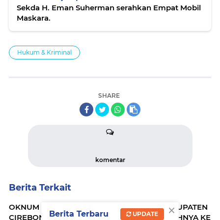
Sekda H. Eman Suherman serahkan Empat Mobil
Maskara.
Hukum & Kriminal
SHARE
komentar
Berita Terkait
×
OKNUM KEPALA UNIT BRI CIWARINGIN KABUPATEN
Berita Terbaru
UPDATE
CIREBON (RD) RESMI DILAPORKAN NASABAHNYA KE