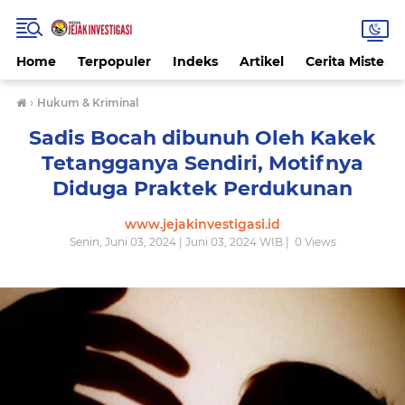
Home
Terpopuler
Indeks
Artikel
Cerita Misteri
›
Hukum & Kriminal
Sadis Bocah dibunuh Oleh Kakek
Tetangganya Sendiri, Motifnya
Diduga Praktek Perdukunan
www.jejakinvestigasi.id
Senin, Juni 03, 2024 | Juni 03, 2024 WIB |
0
Views