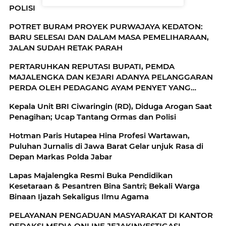
POLISI
POTRET BURAM PROYEK PURWAJAYA KEDATON:
BARU SELESAI DAN DALAM MASA PEMELIHARAAN,
JALAN SUDAH RETAK PARAH
PERTARUHKAN REPUTASI BUPATI, PEMDA
MAJALENGKA DAN KEJARI ADANYA PELANGGARAN
PERDA OLEH PEDAGANG AYAM PENYET YANG
DIDUGA DIBEKINGI OKNUM JAKSA.!!
Kepala Unit BRI Ciwaringin (RD), Diduga Arogan Saat
Penagihan; Ucap Tantang Ormas dan Polisi
Hotman Paris Hutapea Hina Profesi Wartawan,
Puluhan Jurnalis di Jawa Barat Gelar unjuk Rasa di
Depan Markas Polda Jabar
Lapas Majalengka Resmi Buka Pendidikan
Kesetaraan & Pesantren Bina Santri; Bekali Warga
Binaan Ijazah Sekaligus Ilmu Agama
PELAYANAN PENGADUAN MASYARAKAT DI KANTOR
REDAKSI MEDIA ONLINE JEJAKINVESTIGASI