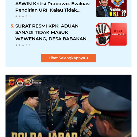
ASWIN Kritisi Prabowo: Evaluasi
Pendirian URI, Kalau Tidak
Mendesak Sebaiknya
Dibatalkan
SURAT RESMI KPK: ADUAN
SANADI TIDAK MASUK
WEWENANG, DESA BABAKAN
JUSTRU DITETAPKAN DESA
ANTI KORUPSI OLEH
KEJAKSAAN
Lihat Selengkapnya