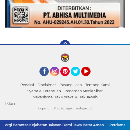
Facebook
Instagram
Pinterest
Twitter
YouTube
Redaksi
Disclaimer
Pasang Iklan
Tentang Kami
Syarat & Ketentuan
Pedoman Media Siber
Mekanisme Hak Koreksi & Hak Jawab
Iklan
Copyright ©
2026 Jejakinvestigasi.id
erantas Kejahatan Jalanan Demi Jawa Barat Aman
Perdamaian Hotman Pa