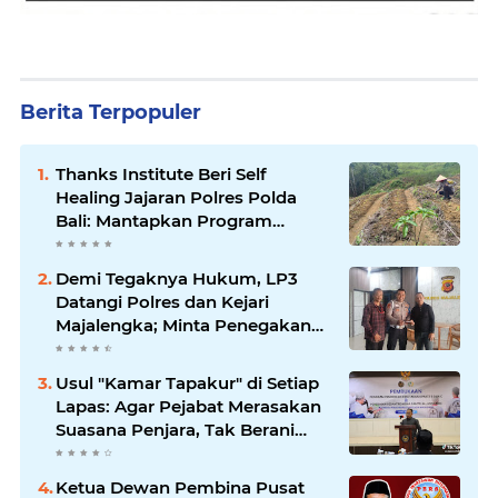
Berita Terpopuler
Thanks Institute Beri Self
Healing Jajaran Polres Polda
Bali: Mantapkan Program
Unggulan Kapolda
Demi Tegaknya Hukum, LP3
Datangi Polres dan Kejari
Majalengka; Minta Penegakan
Proporsional: Restoratif untuk
Lemah, Tegas untuk Narkoba &
Usul "Kamar Tapakur" di Setiap
Oknum
Lapas: Agar Pejabat Merasakan
Suasana Penjara, Tak Berani
Korupsi dan Menyalahgunakan
Amanah
Ketua Dewan Pembina Pusat