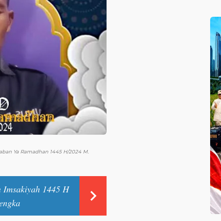
aban Ya Ramadhan 1445 H/2024 M.
n Imsakiyah 1445 H
engka