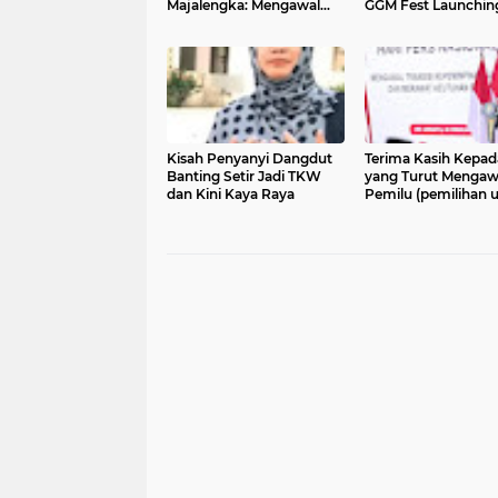
Majalengka: Mengawal
GGM Fest Launchin
Transisi Kepemimpinan
Talaga Manggung
Nasional dan Menjaga
Keutuhan Bangsa
Kisah Penyanyi Dangdut
Terima Kasih Kepad
Banting Setir Jadi TKW
yang Turut Mengaw
dan Kini Kaya Raya
Pemilu (pemilihan
2024 yang baru saja
Jalani.