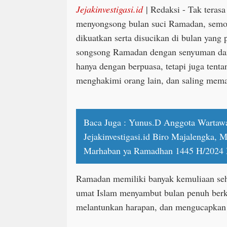
Jejakinvestigasi.id
| Redaksi - Tak teras
menyongsong bulan suci Ramadan, semog
dikuatkan serta disucikan di bulan yang 
songsong Ramadan dengan senyuman dan
hanya dengan berpuasa, tetapi juga tenta
menghakimi orang lain, dan saling mem
Baca Juga :
Yunus.D Anggota Wartaw
Jejakinvestigasi.id Biro Majalengka,
Marhaban ya Ramadhan 1445 H/2024
Ramadan memiliki banyak kemuliaan seh
umat Islam menyambut bulan penuh berka
melantunkan harapan, dan mengucapka