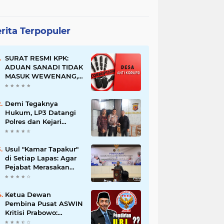
rita Terpopuler
SURAT RESMI KPK:
ADUAN SANADI TIDAK
MASUK WEWENANG,
DESA BABAKAN
JUSTRU DITETAPKAN
DESA ANTI KORUPSI
Demi Tegaknya
OLEH KEJAKSAAN
Hukum, LP3 Datangi
Polres dan Kejari
Majalengka; Minta
Penegakan
Proporsional:
Usul "Kamar Tapakur"
Restoratif untuk
di Setiap Lapas: Agar
Lemah, Tegas untuk
Pejabat Merasakan
Narkoba & Oknum
Suasana Penjara, Tak
Berani Korupsi dan
Menyalahgunakan
Ketua Dewan
Amanah
Pembina Pusat ASWIN
Kritisi Prabowo:
Evaluasi Pendirian