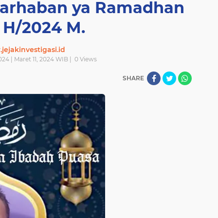
arhaban ya Ramadhan
 H/2024 M.
ejakinvestigasi.id
2024 | Maret 11, 2024 WIB |
0
Views
SHARE