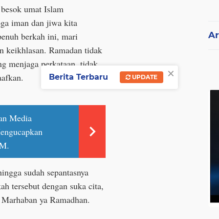
a besok umat Islam
a iman dan jiwa kita
Ar
penuh berkah ini, m
ari
 keikhlasan. Ramadan tidak
ng menjaga perkataan, tidak
×
aafkan.
Berita Terbaru
UPDATE
an Media
 Mengucapkan
 M.
ingga sudah sepantasnya
h tersebut dengan suka cita,
n Marhaban ya Ramadhan.