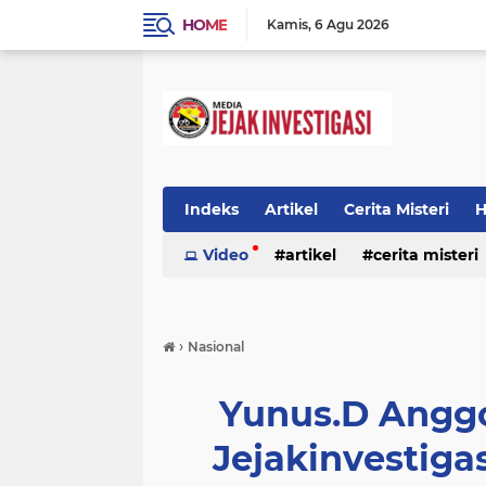
HOME
Kamis
6 Agu 2026
Indeks
Artikel
Cerita Misteri
H
Prestasi
Video
Ragam Info
artikel
cerita misteri
Seputar Da
prestasi
ragam info
redaksi
›
Nasional
Yunus.D Angg
Jejakinvestigas