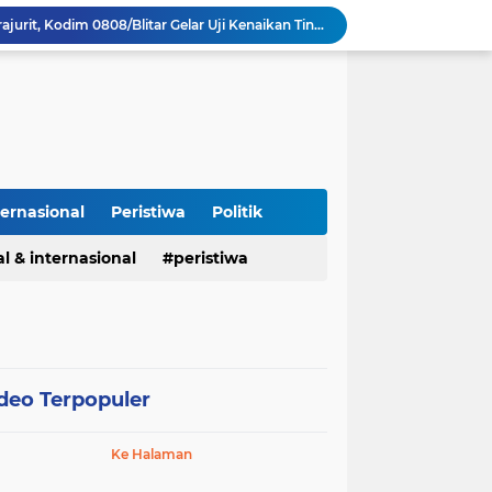
Kasus Narkoba di Subang, Polisi Amankan 26 Tersangka Pengungkapan kasus narkoba Polres Subang
Cegah Makanan Terbuang, Koramil Sumberjaya dan BGN Alihkan Distribusi MBG ke Lokasi Latihan Paskibraka Palasah
Unit Reskrim Polsek Ligung Bergerak Cepat Amankan dan Kembalikan Sepeda Motor Milik Warga Sempat Hilang
Usul "Kamar Tapakur" di Setiap Lapas: Agar Pejabat Merasakan Suasana Penjara, Tak Berani Korupsi dan Menyalahgunakan Amanah
Demi Tegaknya Hukum, LP3 Datangi Polres dan Kejari Majalengka; Minta Penegakan Proporsional: Restoratif untuk Lemah, Tegas untuk Narkoba & Oknum
Kapolda Jabar Hadiri Haul Pondok Buntet, Ajak Ulama dan Polri Bersinergi Jaga Kondusivitas Jawa Barat.
Polrestabes Bandung Ungkap Kasus Tindak Pidana Penganiayaan Dan Pengeroyokan Yang Terjadi Di Kota Bandung.
Jembatan Gantung di Desa Hou Rampung, Perkuat Akses Warga Nias Lewat Program Bakti TNI AD Untuk Rakyat
ternasional
Peristiwa
Politik
RS Sumber Waras Ciwaringin Cirebon: Pasien Berobat Pakai BPJS di IGD Dipaksa Bayar Umum, Dokter Yusuf Bilang Tak Bisa Layani Meski Sudah Masuk Ruang Periksa
l & internasional
peristiwa
Asah Fisik Dan Mental Prajurit, Kodim 0808/Blitar Gelar Uji Kenaikan Tingkat Pencak Silat Militer
deo Terpopuler
Ke Halaman