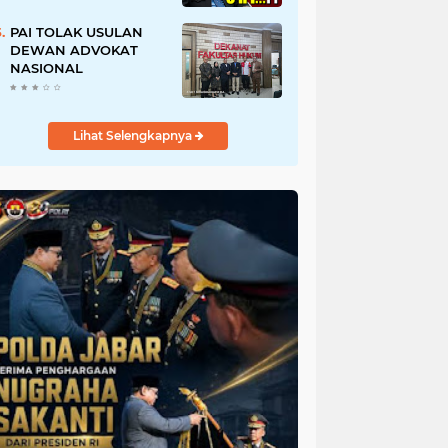
URI, Kalau Tidak
Mendesak Sebaiknya
PAI TOLAK USULAN
Dibatalkan
DEWAN ADVOKAT
NASIONAL
Lihat Selengkapnya