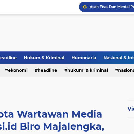
eadline
Hukum & Kriminal
Humonaria
Nasional & In
erah
ekonomi
TNI & POLRI
headline
UU Pers
hukum' & kriminal
nasiona
Vi
ota Wartawan Media
i.id Biro Majalengka,