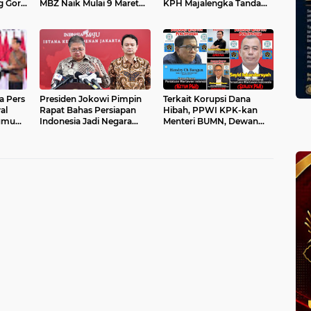
g Gor
MBZ Naik Mulai 9 Maret
KPH Majalengka Tanda
Mendatang
Tangani Pakta Integritas
a Pers
Presiden Jokowi Pimpin
Terkait Korupsi Dana
al
Rapat Bahas Persiapan
Hibah, PPWI KPK-kan
 umum)
Indonesia Jadi Negara
Menteri BUMN, Dewan
 kita
Anggota OECD
Pers, dan PWI