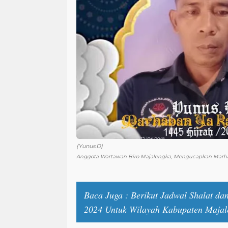
(Yunus.D)
Anggota Wartawan Biro Majalengka, Mengucapkan Marh
Baca Juga :
Berikut Jadwal Shalat da
2024 Untuk Wilayah Kabupaten Majal