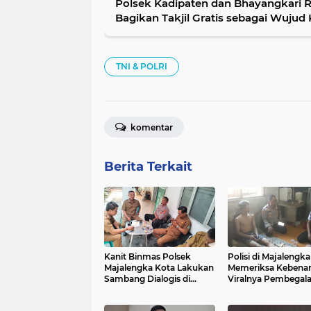
Polsek Kadipaten dan Bhayangkari R
Bagikan Takjil Gratis sebagai Wuju
TNI & POLRI
komentar
Berita Terkait
Kanit Binmas Polsek
Polisi di Majalengka
Majalengka Kota Lakukan
Memeriksa Kebena
Sambang Dialogis di
Viralnya Pembegala
UPTD Puskesmas Munjul
Medsos