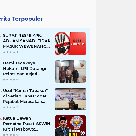
rita Terpopuler
SURAT RESMI KPK:
ADUAN SANADI TIDAK
MASUK WEWENANG,
DESA BABAKAN
JUSTRU DITETAPKAN
DESA ANTI KORUPSI
Demi Tegaknya
OLEH KEJAKSAAN
Hukum, LP3 Datangi
Polres dan Kejari
Majalengka; Minta
Penegakan
Proporsional:
Usul "Kamar Tapakur"
Restoratif untuk
di Setiap Lapas: Agar
Lemah, Tegas untuk
Pejabat Merasakan
Narkoba & Oknum
Suasana Penjara, Tak
Berani Korupsi dan
Menyalahgunakan
Ketua Dewan
Amanah
Pembina Pusat ASWIN
Kritisi Prabowo:
Evaluasi Pendirian