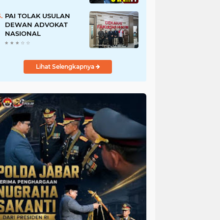
URI, Kalau Tidak
Mendesak Sebaiknya
PAI TOLAK USULAN
Dibatalkan
DEWAN ADVOKAT
NASIONAL
Lihat Selengkapnya