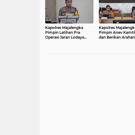
Kapolres Majalengka
Kapolres Majalengk
Pimpin Latihan Pra
Pimpin Anev Kamt
Operasi Jaran Lodaya
dan Berikan Arahan
2024 untuk
kepada Para Pejaba
Penanggulangan
Utama dan Kapolse
Pencurian Kendaraan
Jajaran
Bermotor