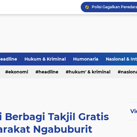
eadline
Hukum & Kriminal
Humonaria
Nasional & In
erah
ekonomi
TNI & POLRI
headline
UU Pers
hukum' & kriminal
nasiona
Vi
 Berbagi Takjil Gratis
arakat Ngabuburit