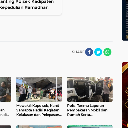
anting Polsek Kadipaten
d Kepedulian Ramadhan
SHARE
Mewakili Kapolsek, Kanit
Polisi Terima Laporan
ran
Samapta Hadiri Kegiatan
Pembakaran Mobil dan
n di
Kelulusan dan Pelepasan
Rumah Serta
Kelas XII SMA Negeri 1
Pengancaman Terhadap
Sukahaji
Warga di Majalengka