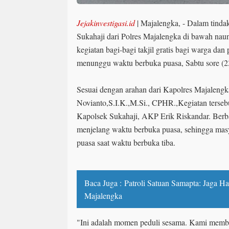
Jejakinvestigasi.id
| Majalengka, - Dalam tinda
Sukahaji dari Polres Majalengka di bawah nau
kegiatan bagi-bagi takjil gratis bagi warga da
menunggu waktu berbuka puasa, Sabtu sore (2
Sesuai dengan arahan dari Kapolres Majaleng
Novianto,S.I.K.,M.Si., CPHR.,Kegiatan terseb
Kapolsek Sukahaji, AKP Erik Riskandar. Berbag
menjelang waktu berbuka puasa, sehingga ma
puasa saat waktu berbuka tiba.
Baca Juga :
Patroli Satuan Samapta: Jaga H
Majalengka
"Ini adalah momen peduli sesama. Kami membag