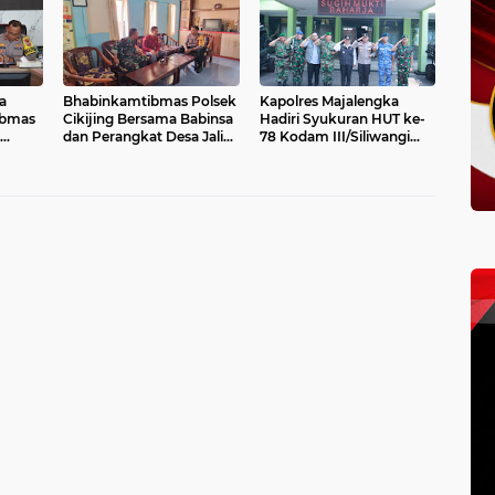
a
Bhabinkamtibmas Polsek
Kapolres Majalengka
ibmas
Cikijing Bersama Babinsa
Hadiri Syukuran HUT ke-
dan Perangkat Desa Jalin
78 Kodam III/Siliwangi
t
Sinergi Harkamtibmas di
dengan Penuh
k
Desa Sindangpanji
Kebersamaan