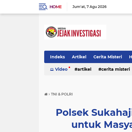
HOME
Jum'at
7 Agu 2026
Indeks
Artikel
Cerita Misteri
H
Prestasi
Video
Ragam Info
artikel
cerita misteri
Seputar Da
prestasi
ragam info
redaksi
›
TNI & POLRI
Polsek Sukahaji
untuk Masy