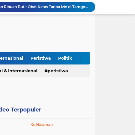
Polisi Gagalkan Peredaran Ribuan Butir Obat Keras Tanpa Izin di Tarogong Kidul
PAI dan 19 Organisasi Advokat Tolak Dewan Advokat Nasional, Sultan Junaidi: Jangan Ada Intervensi, Kembalikan Marwah Advokat
Isu Jual Beli Jabatan ASN Majalengka: Jangan Antikritik, Buka Saja Semua Proses Rotasi dan Mutasi Jabatan kepada Publik
Asah Fisik Dan Mental Prajurit, Kodim 0808/Blitar Gelar Uji Kenaikan Tingkat Pencak Silat Militer
Perdamaian Hotman Paris vs PWI: Ketika Marwah Pers Dijual Murah di Meja Kekuasaan Oleh: Aceng Syamsul Hadie (ASH)"
Puluhan Tahun Tanpa Izin SIPA, RS Jantung Hasna Medika Cirebon Diduga Ambil Air Tanah Secara Ilegal; Advokat Kirim Surat Somasi
Kapolres Pidie Pererat Silaturahmi dengan Pimpinan HUDA Pidie, Ajak Jaga Damai Aceh dan Semarakkan HUT RI ke-81
Polisi Tangkap 2 Pria Pengunggah Konten Provokasi dan Unggahan Palsu Soal Pemerintah di Threads.
ternasional
Peristiwa
Politik
Polres Majalengka Gelar Konferensi Pers Ungkap Kasus Peredaran Sabu 18,13 Gram
l & internasional
peristiwa
Kapolres Majalengka Hadiri Kuliah Umum Nasional Bersama Kepala BNN RI di UNMA
deo Terpopuler
Ke Halaman